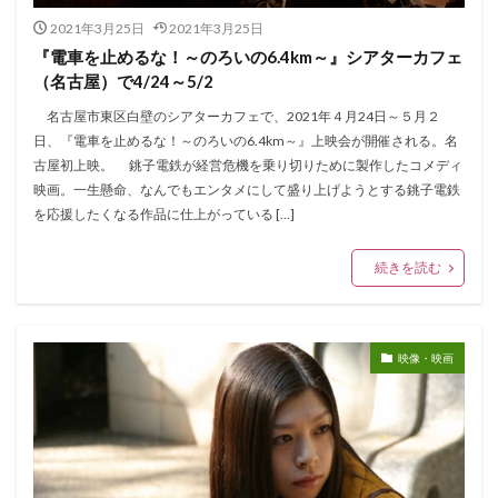
2021年3月25日
2021年3月25日
『電車を止めるな！～のろいの6.4km～』シアターカフェ
（名古屋）で4/24～5/2
名古屋市東区白壁のシアターカフェで、2021年４月24日～５月２
日、『電車を止めるな！～のろいの6.4km～』上映会が開催される。名
古屋初上映。 銚子電鉄が経営危機を乗り切りために製作したコメディ
映画。一生懸命、なんでもエンタメにして盛り上げようとする銚子電鉄
を応援したくなる作品に仕上がっている […]
続きを読む
映像・映画