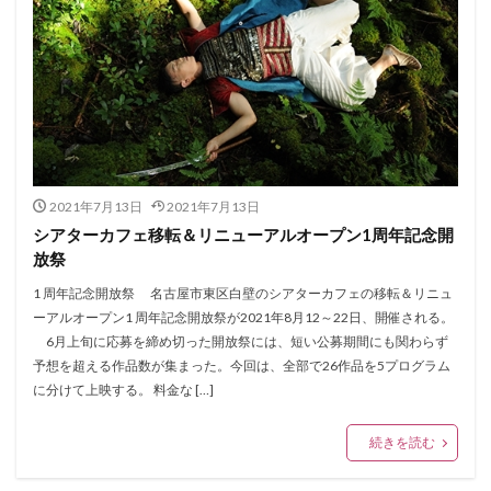
2021年7月13日
2021年7月13日
シアターカフェ移転＆リニューアルオープン1周年記念開
放祭
1 周年記念開放祭 名古屋市東区白壁のシアターカフェの移転＆リニュ
ーアルオープン1 周年記念開放祭が2021年8月12～22日、開催される。
6月上旬に応募を締め切った開放祭には、短い公募期間にも関わらず
予想を超える作品数が集まった。今回は、全部で26作品を5プログラム
に分けて上映する。 料金な […]
続きを読む