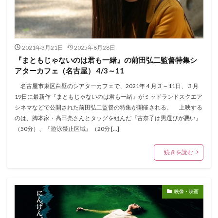
2021年3月21日
2025年8月28日
『まともじゃないのは君も一緒』の前田弘二監督特集シ
アターカフェ（名古屋） 4/3～11
名古屋市東区白壁のシアターカフェで、2021年４月３～11日、３月
19日に最新作『まともじゃないのは君も一緒』がミッドランドスクエア
シネマなどで公開された前田弘二監督の特集が開催される。 上映する
のは、脚本家・高田亮さんとタッグを組んだ『古奈子は男選びが悪い』
（50分）、『遊泳禁止区域』（20分 […]
続きを読む
映像・映画