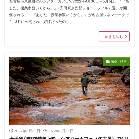
名古屋市東区白壁のシアターカフェで2022年4月30日～5月6日、「『あ
した、授業参観いくから。』+安田真奈監督ショートフィルム選」が開
催される。 『あした、授業参観いくから。』が名古屋シネマテークで
2、3月に公開され、好評だったの […]
続きを読む
映像・映画
2022年3月31日
2022年3月31日
金子雅和監督特集上映 シアターカフェ（名古屋）で4月