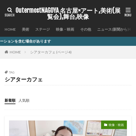
OutermostNAGOYA 名古屋×アート,美術(展
覧会),舞台,映像
HOME
美術
ステージ
映像・映画
その他
ニュース(新聞から)
HOME
シアターカフェ (ページ4)
TAG
シアターカフェ
新着順
人気順
映像・映画