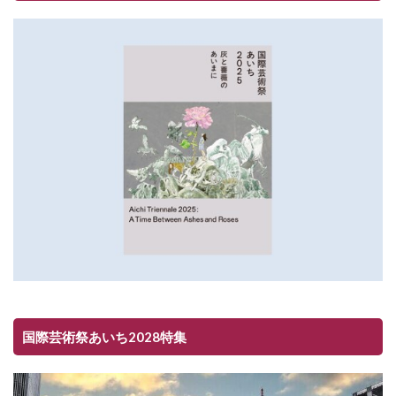
国際芸術祭あいち2028特集