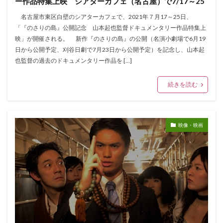
ー作品特集上映 シアターカフェ（名古屋）で7/17～25
名古屋市東区白壁のシアターカフェで、2021年７月17～25日、
「『のさりの島』公開記念 山本起也監督ドキュメンタリー作品特集上
映」が開催される。 新作『のさりの島』の公開（名演小劇場で6月19
日から公開予定、刈谷日劇で7月23日から公開予定）を記念し、山本起
也監督の過去のドキュメンタリー作品を […]
続きを読む
映像・映画