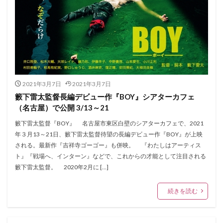
2021年3月7日
2021年3月7日
籔下雷太監督長編デビュー作『BOY』シアターカフェ
（名古屋）で公開 3/13～21
籔下雷太監督『BOY』 名古屋市東区白壁のシアターカフェで、2021
年３月13～21日、籔下雷太監督待望の長編デビュー作『BOY』が上映
される。最新作『吉祥寺ゴーゴー』も併映。 『わたしはアーティス
ト』『戦場へ、インターン』などで、これからの才能として注目される
籔下雷太監督。 2020年2月に […]
続きを読む