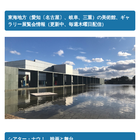
東海地方（愛知〔名古屋〕、岐阜、三重）の美術館、ギャ
ラリー展覧会情報（更新中、毎週木曜日配信）
シアター・ナウ！ 映画と舞台