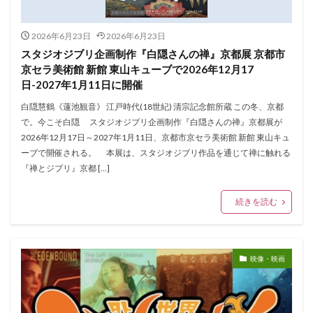
2026年6月23日
2026年6月23日
スタジオジブリ企画制作『白隠さんの禅』京都展 京都市
京セラ美術館 新館 東山キューブで2026年12月17
日-2027年1月11日に開催
白隠慧鶴《蓮池観音》 江戸時代(18世紀) 清宗記念館所蔵 この冬、京都
で。今こそ白隠 スタジオジブリ企画制作『白隠さんの禅』京都展が
2026年12月17日～2027年1月11日、京都市京セラ美術館 新館 東山キュ
ーブで開催される。 本展は、スタジオジブリ作品を通じて禅に触れる
『禅とジブリ』京都 […]
続きを読む
映像・映画