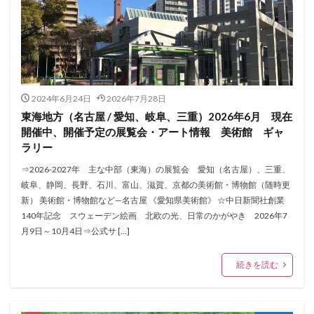
2024年6月24日
2026年7月28日
東海地方（名古屋 / 愛知、岐阜、三重）2026年6月 現在
開催中、開催予定の展覧会・アート情報 美術館 ギャ
ラリー
⇒2026-2027年 主な中部（東海）の展覧会 愛知（名古屋）、三重、
岐阜、静岡、長野、石川、富山、滋賀、京都の美術館・博物館（随時更
新） 美術館・博物館など—名古屋 《愛知県美術館》 ☆中日新聞社創業
140年記念 スウェーデン絵画 北欧の光、日常のかがやき 2026年7
月9日～10月4日⇒公式サ […]
続きを読む