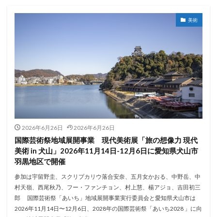
美術
2026年6月26日
2026年6月26日
国際芸術祭地域展開事業 現代美術展「旅の想像力 現代
美術 in 犬山」2026年11月14日-12月6日に愛知県犬山市
羽黒地区で開催
参加は宇留野圭、スクリプカリウ落合安奈、五月女かおる、中野岳、中
村天嶺、西尾秋乃、フー・ファンチョン、村上慧、楊アジョ、吉田初三
郎 国際芸術祭「あいち」地域展開事業実行委員会と愛知県犬山市は
2026年11月14日〜12月6日、2028年の国際芸術祭「あいち2028 」に向