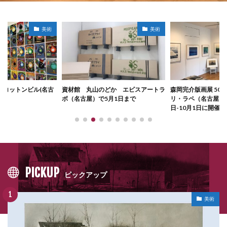
美術
美術
どか エビスアートラ
森岡完介版画展 50年のあゆみ ガル
「清流の国 文化探訪『
5月1日まで
リ・ラペ（名古屋）で2024年9月20
Discovery』」岐
日-10月1日に開催
10月19日-11月24
PICKUP
ピックアップ
美術