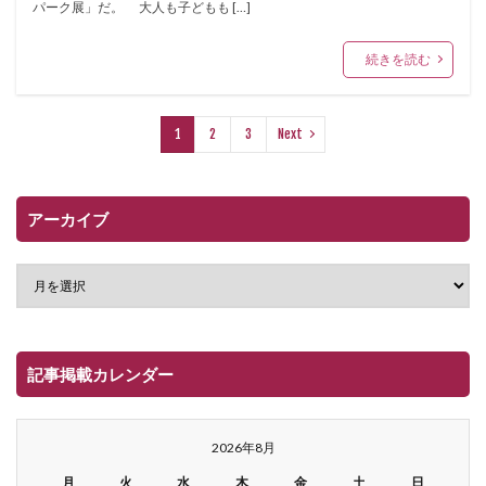
パーク展」だ。 大人も子どもも […]
続きを読む
1
2
3
Next
アーカイブ
記事掲載カレンダー
2026年8月
月
火
水
木
金
土
日