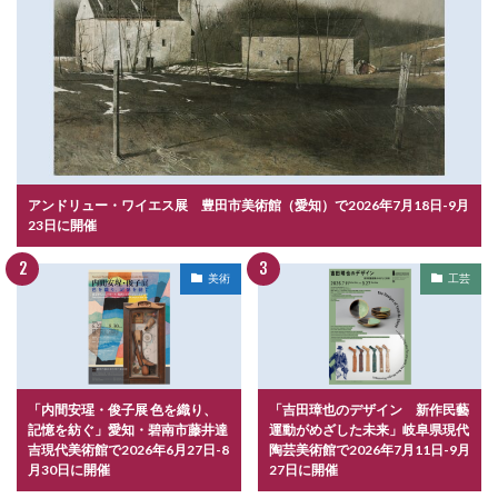
アンドリュー・ワイエス展 豊田市美術館（愛知）で2026年7月18日-9月
23日に開催
美術
工芸
「内間安瑆・俊子展 色を織り、
「吉田璋也のデザイン 新作民藝
記憶を紡ぐ」愛知・碧南市藤井達
運動がめざした未来」岐阜県現代
吉現代美術館で2026年6月27日-8
陶芸美術館で2026年7月11日-9月
月30日に開催
27日に開催