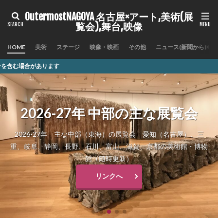
OutermostNAGOYA 名古屋×アート,美術(展
覧会),舞台,映像
HOME
美術
ステージ
映像・映画
その他
ニュース(新聞から)
記
2026-27年 中部の主な展覧会
2026-27年 主な中部（東海）の展覧会 愛知（名古屋）、三
重、岐阜、静岡、長野、石川、富山、滋賀、京都の美術館・博物
館（随時更新）
リンクへ