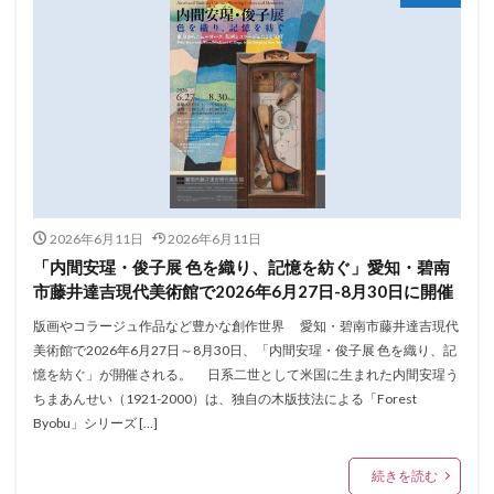
2026年6月11日
2026年6月11日
「内間安瑆・俊子展 色を織り、記憶を紡ぐ」愛知・碧南
市藤井達吉現代美術館で2026年6月27日-8月30日に開催
版画やコラージュ作品など豊かな創作世界 愛知・碧南市藤井達吉現代
美術館で2026年6月27日～8月30日、「内間安瑆・俊子展 色を織り、記
憶を紡ぐ」が開催される。 日系二世として米国に生まれた内間安瑆う
ちまあんせい（1921-2000）は、独自の木版技法による「Forest
Byobu」シリーズ […]
続きを読む