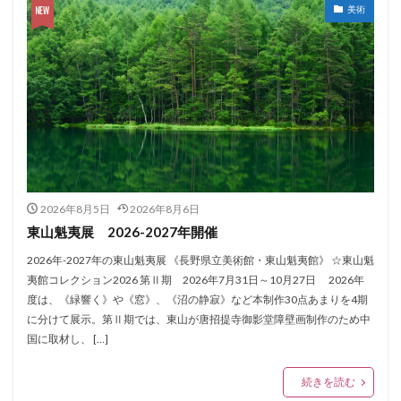
美術
2026年8月5日
2026年8月6日
東山魁夷展 2026-2027年開催
2026年-2027年の東山魁夷展 《長野県立美術館・東山魁夷館》 ☆東山魁
夷館コレクション2026 第Ⅱ期 2026年7月31日～10月27日 2026年
度は、《緑響く》や《窓》、《沼の静寂》など本制作30点あまりを4期
に分けて展示。第Ⅱ期では、東山が唐招提寺御影堂障壁画制作のため中
国に取材し、 […]
続きを読む