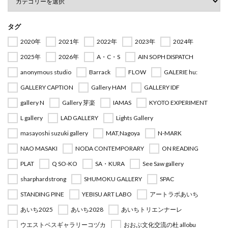
タグ
2020年
2021年
2022年
2023年
2024年
2025年
2026年
A・C・S
AIN SOPH DISPATCH
anonymous studio
Barrack
FLOW
GALERIE hu:
GALLERY CAPTION
Gallery HAM
GALLERY IDF
gallery N
Gallery 芽楽
IAMAS
KYOTO EXPERIMENT
L gallery
LAD GALLERY
Lights Gallery
masayoshi suzuki gallery
MAT,Nagoya
N-MARK
NAO MASAKI
NODA CONTEMPORARY
ON READING
PLAT
Q SO-KO
SA・KURA
See Saw gallery
sharphardstrong
SHUMOKU GALLERY
SPAC
STANDING PINE
YEBISU ART LABO
アートラボあいち
あいち2025
あいち2028
あいちトリエンナーレ
ウエストベスギャラリーコヅカ
おおぶ文化交流の杜 allobu