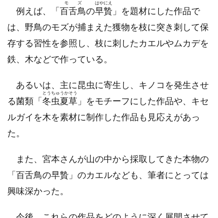
モズ
はやにえ
例えば、「
百舌鳥
の
早贄
」を題材にした作品で
は、野鳥のモズが捕まえた獲物を枝に突き刺して保
存する習性を参照し、枝に刺したカエルやムカデを
鉄、木などで作っている。
あるいは、主に昆虫に寄生し、キノコを発生させ
とうちゅうかそう
る菌類「
冬虫夏草
」をモチーフにした作品や、キセ
ルガイを木を素材に制作した作品も見応えがあっ
た。
また、宮本さんが山の中から採取してきた本物の
「百舌鳥の早贄」のカエルなども、筆者にとっては
興味深かった。
今後、これらの作品をどのように深く展開させて