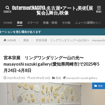
OutermostNAGOYA 名古屋×アート,美術(展
覧会),舞台,映像
HOME
美術
ステージ
映像・映画
その他
ニュース(新聞から)
あります
HOME
美術
宮本宗展 リングワンダリング〜山の光〜 masayoshi suz
宮本宗展 リングワンダリング〜山の光〜
masayoshi suzuki gallery(愛知県岡崎市)で2025年5
月24日-6月8日
2025年6月9日
2025年6月10日
美術
masayoshi suzuki gallery
美術