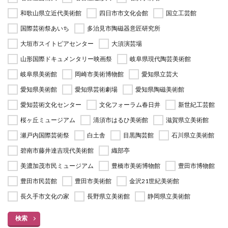
和歌山県立近代美術館
四日市市文化会館
国立工芸館
国際芸術祭あいち
多治見市陶磁器意匠研究所
大垣市スイトピアセンター
大須演芸場
山形国際ドキュメンタリー映画祭
岐阜県現代陶芸美術館
岐阜県美術館
岡崎市美術博物館
愛知県立芸大
愛知県美術館
愛知県芸術劇場
愛知県陶磁美術館
愛知芸術文化センター
文化フォーラム春日井
新世紀工芸館
桜ヶ丘ミュージアム
清須市はるひ美術館
滋賀県立美術館
瀬戸内国際芸術祭
白土舎
目黒陶芸館
石川県立美術館
碧南市藤井達吉現代美術館
織部亭
美濃加茂市民ミュージアム
豊橋市美術博物館
豊田市博物館
豊田市民芸館
豊田市美術館
金沢21世紀美術館
長久手市文化の家
長野県立美術館
静岡県立美術館
検索