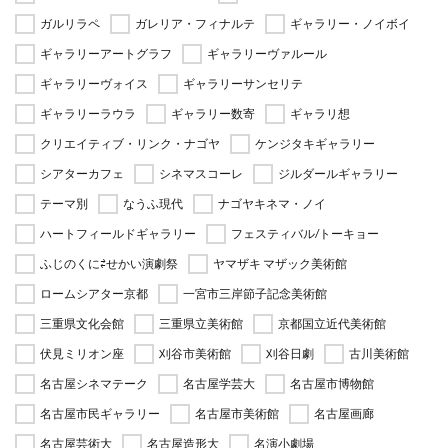
ガルリラペ
ガレリア・フィナルテ
ギャラリー・ノイボイ
ギャラリーアートグラフ
ギャラリーヴァルール
ギャラリーヴォイス
ギャラリーサンセリテ
ギャラリーラウラ
ギャラリー数寄
ギャラリ想
クリエイティブ・リンク・ナゴヤ
ケンジタキギャラリー
シアターカフェ
シネマスコーレ
ジルダールギャラリー
テーマ別
なうふ現代
ナゴヤキネマ・ノイ
ハートフィールドギャラリー
フェスティバル/トーキョー
ふじのくに⇄せかい演劇祭
ヤマザキ マザック美術館
ロームシアター京都
一宮市三岸節子記念美術館
三重県文化会館
三重県立美術館
京都国立近代美術館
伏見ミリオン座
刈谷市美術館
刈谷日劇
古川美術館
名古屋シネマテーク
名古屋学芸大
名古屋市博物館
名古屋市民ギャラリー
名古屋市美術館
名古屋画廊
名古屋芸術大
名古屋造形大
名演小劇場