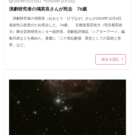
2024年12月16日
2024年12月16日
演劇研究者の鴻英良さんが死去 76歳
演劇研究者の鴻英良（おおとり・ひでなが）さんが2024年12月6日、
虚血性心疾患のため死去した。76歳。 京都造形芸術大（現京都芸術
大）舞台芸術研究センター副所長、演劇批評雑誌「シアターアーツ」編
集代表などを務めた。著書に「二十世紀劇場 歴史としての芸術と世
界」など。
続きを読む