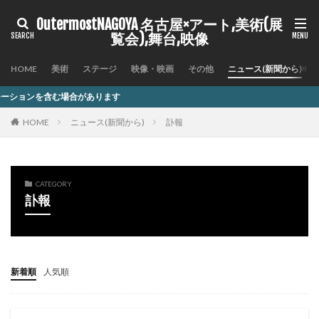
OutermostNAGOYA 名古屋×アート,美術(展
覧会),舞台,映像
HOME
美術
ステージ
映像・映画
その他
ニュース(新聞から)
す
HOME
ニュース(新聞から)
訃報
CATEGORY
訃報
新着順
人気順