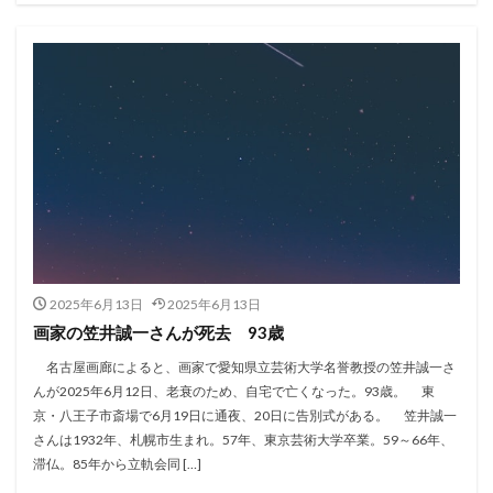
2025年6月13日
2025年6月13日
画家の笠井誠一さんが死去 93歳
名古屋画廊によると、画家で愛知県立芸術大学名誉教授の笠井誠一さ
んが2025年6月12日、老衰のため、自宅で亡くなった。93歳。 東
京・八王子市斎場で6月19日に通夜、20日に告別式がある。 笠井誠一
さんは1932年、札幌市生まれ。57年、東京芸術大学卒業。59～66年、
滞仏。85年から立軌会同 […]