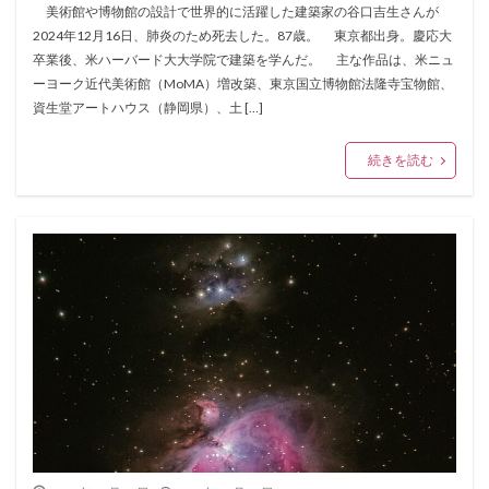
美術館や博物館の設計で世界的に活躍した建築家の谷口吉生さんが
2024年12月16日、肺炎のため死去した。87歳。 東京都出身。慶応大
卒業後、米ハーバード大大学院で建築を学んだ。 主な作品は、米ニュ
ーヨーク近代美術館（MoMA）増改築、東京国立博物館法隆寺宝物館、
資生堂アートハウス（静岡県）、土 […]
続きを読む