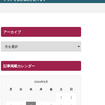
アーカイブ
記事掲載カレンダー
2026年8月
月
火
水
木
金
土
日
1
2