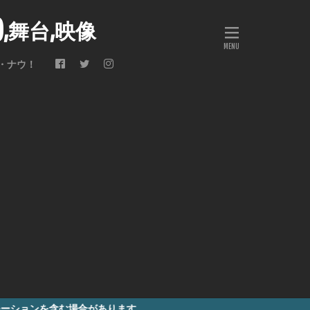
会),舞台,映像
・ナウ！
合があります