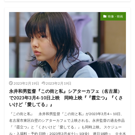
映像・映画
2023年2月19日
2023年2月19日
永井和男監督『この街と私』シアターカフェ（名古屋）
で2023年3月4-10日上映 同時上映『『霞立つ』『くさ
いけど「愛してる」』
『この街と私』 永井和男監督『この街と私』が2023年3月4～10日、
名古屋市東区白壁のシアターカフェで上映される。永井監督の過去作品
『『霞立つ』と『くさいけど「愛してる」』も同時上映。 スケジュー
ル・入場料・予約 日時：2023年3月4(土)～10(金) 連日18時～ ※火水