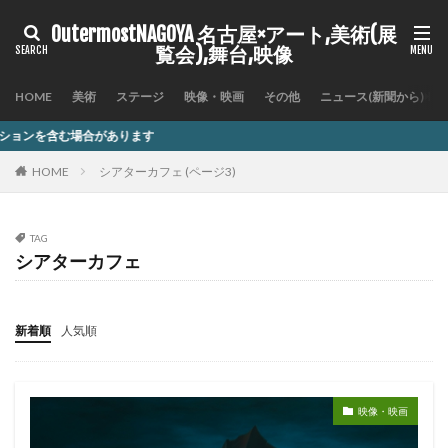
OutermostNAGOYA 名古屋×アート,美術(展
覧会),舞台,映像
HOME
美術
ステージ
映像・映画
その他
ニュース(新聞から)
記
HOME
シアターカフェ (ページ3)
TAG
シアターカフェ
新着順
人気順
映像・映画