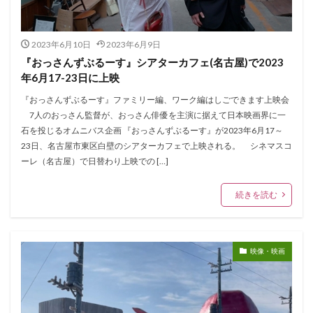
2023年6月10日
2023年6月9日
『おっさんずぶるーす』シアターカフェ(名古屋)で2023
年6月17-23日に上映
『おっさんずぶるーす』ファミリー編、ワーク編はしごできます上映会
7人のおっさん監督が、おっさん俳優を主演に据えて日本映画界に一
石を投じるオムニバス企画 『おっさんずぶるーす』が2023年6月17～
23日、名古屋市東区白壁のシアターカフェで上映される。 シネマスコ
ーレ（名古屋）で日替わり上映での […]
続きを読む
映像・映画