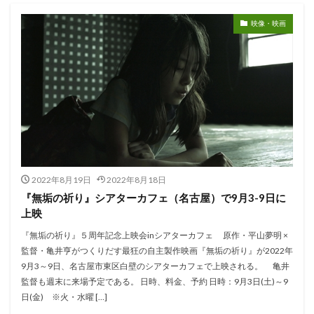
映像・映画
2022年8月19日
2022年8月18日
『無垢の祈り』シアターカフェ（名古屋）で9月3-9日に
上映
『無垢の祈り』５周年記念上映会inシアターカフェ 原作・平山夢明 ×
監督・亀井亨がつくりだす最狂の自主製作映画『無垢の祈り』が2022年
9月3～9日、名古屋市東区白壁のシアターカフェで上映される。 亀井
監督も週末に来場予定である。 日時、料金、予約 日時：9月3日(土)～9
日(金) ※火・水曜 […]