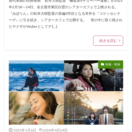
前代未聞の任侠映画 松本大樹監督『極道系Vチューバー達磨』が2023
年2月18～24日、名古屋市東区白壁のシアターカフェで上映される。
『みぽりん』の松本大樹監督の長編3作目となる本作を『コケシセレナ
ーデ』に引き続き、シアターカフェで公開する。 世の中に取り残され
たヤクザがVtuberとしてデ […]
続きを読む
映像・映画
2023年1月6日
2026年4月24日