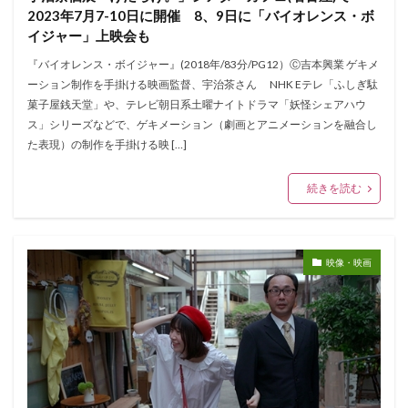
2023年7月7-10日に開催 8、9日に「バイオレンス・ボ
イジャー」上映会も
『バイオレンス・ボイジャー』(2018年/83分/PG12）Ⓒ吉本興業 ゲキメ
ーション制作を手掛ける映画監督、宇治茶さん NHK Eテレ「ふしぎ駄
菓子屋銭天堂」や、テレビ朝日系土曜ナイトドラマ「妖怪シェアハウ
ス」シリーズなどで、ゲキメーション（劇画とアニメーションを融合し
た表現）の制作を手掛ける映 […]
続きを読む
映像・映画