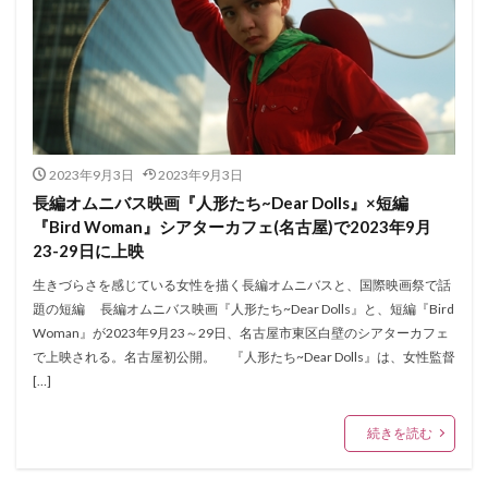
2023年9月3日
2023年9月3日
長編オムニバス映画『人形たち~Dear Dolls』×短編
『Bird Woman』シアターカフェ(名古屋)で2023年9月
23-29日に上映
生きづらさを感じている女性を描く長編オムニバスと、国際映画祭で話
題の短編 長編オムニバス映画『人形たち~Dear Dolls』と、短編『Bird
Woman』が2023年9月23～29日、名古屋市東区白壁のシアターカフェ
で上映される。名古屋初公開。 『人形たち~Dear Dolls』は、女性監督
[…]
続きを読む