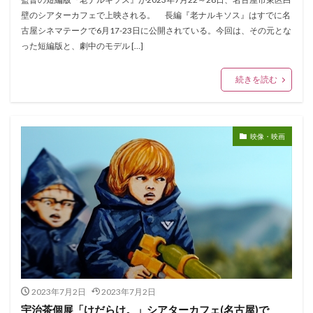
壁のシアターカフェで上映される。 長編『老ナルキソス』はすでに名
古屋シネマテークで6月17-23日に公開されている。今回は、その元とな
った短編版と、劇中のモデル […]
続きを読む
映像・映画
2023年7月2日
2023年7月2日
宇治茶個展「けだらけ。」シアターカフェ(名古屋)で