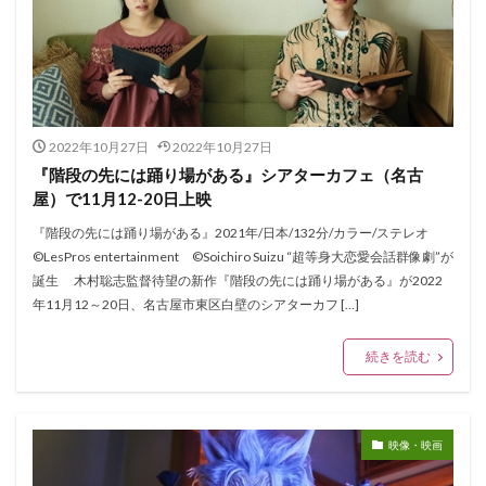
2022年10月27日
2022年10月27日
『階段の先には踊り場がある』シアターカフェ（名古
屋）で11月12-20日上映
『階段の先には踊り場がある』2021年/日本/132分/カラー/ステレオ
©LesPros entertainment ©Soichiro Suizu “超等身大恋愛会話群像劇”が
誕生 ⽊村聡志監督待望の新作『階段の先には踊り場がある』が2022
年11月12～20日、名古屋市東区白壁のシアターカフ […]
続きを読む
映像・映画