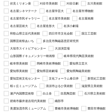
伏見ミリオン座
刈谷市美術館
刈谷日劇
古川美術館
名古屋シネマテーク
名古屋学芸大
名古屋市博物館
名古屋市民ギャラリー
名古屋市美術館
名古屋画廊
名古屋芸術大
名古屋造形大
名演小劇場
和歌山県立近代美術館
四日市市文化会館
国立工芸館
国際芸術祭あいち
多治見市陶磁器意匠研究所
大垣市スイトピアセンター
大須演芸場
山形国際ドキュメンタリー映画祭
岐阜県現代陶芸美術館
岐阜県美術館
岡崎市美術博物館
愛知県立芸大
愛知県美術館
愛知県芸術劇場
愛知県陶磁美術館
愛知芸術文化センター
文化フォーラム春日井
新世紀工芸館
桜ヶ丘ミュージアム
清須市はるひ美術館
滋賀県立美術館
瀬戸内国際芸術祭
白土舎
目黒陶芸館
石川県立美術館
碧南市藤井達吉現代美術館
織部亭
美濃加茂市民ミュージアム
豊橋市美術博物館
豊田市博物館