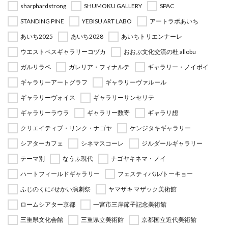
sharphardstrong
SHUMOKU GALLERY
SPAC
STANDING PINE
YEBISU ART LABO
アートラボあいち
あいち2025
あいち2028
あいちトリエンナーレ
ウエストベスギャラリーコヅカ
おおぶ文化交流の杜 allobu
ガルリラペ
ガレリア・フィナルテ
ギャラリー・ノイボイ
ギャラリーアートグラフ
ギャラリーヴァルール
ギャラリーヴォイス
ギャラリーサンセリテ
ギャラリーラウラ
ギャラリー数寄
ギャラリ想
クリエイティブ・リンク・ナゴヤ
ケンジタキギャラリー
シアターカフェ
シネマスコーレ
ジルダールギャラリー
テーマ別
なうふ現代
ナゴヤキネマ・ノイ
ハートフィールドギャラリー
フェスティバル/トーキョー
ふじのくに⇄せかい演劇祭
ヤマザキ マザック美術館
ロームシアター京都
一宮市三岸節子記念美術館
三重県文化会館
三重県立美術館
京都国立近代美術館