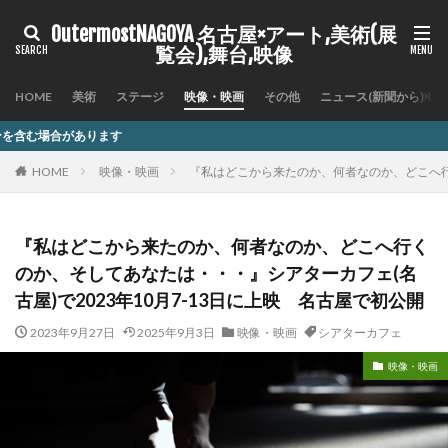
OutermostNAGOYA 名古屋×アート,美術(展
覧会),舞台,映像
HOME
美術
ステージ
映像・映画
その他
ニュース(新聞から)
記
HOME
映像・映画
『私はどこから来たのか、何者なのか、どこへ行く
『私はどこから来たのか、何者なのか、どこへ行く
のか、そしてあなたは・・・』シアターカフェ(名
古屋)で2023年10月7-13日に上映 名古屋で初公開
2023年9月27日
2025年9月3日
映像・映画
シアターカフェ
映像・映画