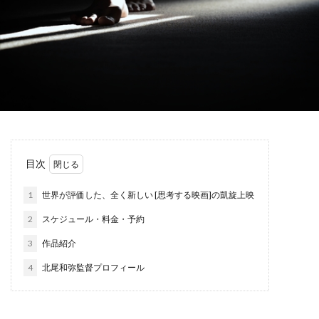
目次
1
世界が評価した、全く新しい [思考する映画]の凱旋上映
2
スケジュール・料金・予約
3
作品紹介
4
北尾和弥監督プロフィール