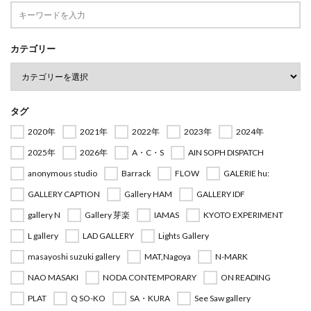
カテゴリー
タグ
2020年
2021年
2022年
2023年
2024年
2025年
2026年
A・C・S
AIN SOPH DISPATCH
anonymous studio
Barrack
FLOW
GALERIE hu:
GALLERY CAPTION
Gallery HAM
GALLERY IDF
gallery N
Gallery 芽楽
IAMAS
KYOTO EXPERIMENT
L gallery
LAD GALLERY
Lights Gallery
masayoshi suzuki gallery
MAT,Nagoya
N-MARK
NAO MASAKI
NODA CONTEMPORARY
ON READING
PLAT
Q SO-KO
SA・KURA
See Saw gallery