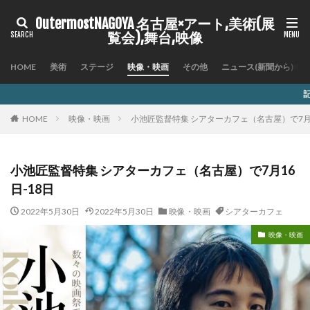
OutermostNAGOYA 名古屋×アート,美術(展
覧会),舞台,映像
HOME
美術
ステージ
映像・映画
その他
ニュース(新聞から)
記事内に商品プロモーシ
HOME
映像・映画
小池匠監督特集 シアターカフェ（名古屋）で7月1
小池匠監督特集 シアターカフェ（名古屋）で7月16
日-18日
2022年5月30日
2022年5月30日
映像・映画
シアターカフェ
映像・映画