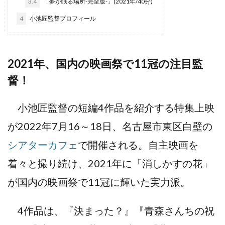
3.4
「夢が眠る場所-完全版-」(2021年/40分)
4
⼩池匠監督プロフィール
2021年、国内の映画祭で11冠の注目監
督！
小池匠監督の短編4作品を紹介する特集上映
が2022年7月16～18日、名古屋市東区白壁の
シアターカフェ
で開催される。自主映画を
着々と撮り続け、2021年に「消しかすの花」
が国内の映画祭で11冠に輝いた実力派。
4作品は、『決まった？』『青森さんちの祝