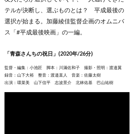
テルが決断し、選ぶものとは？ 平成最後の
選択が始まる。加藤綾佳監督企画のオムニバ
ス「#平成最後映画」の⼀編。
「⻘森さんちの祝⽇」(2020年/26分)
監督・編集：小池匠 脚本：川滿佐和子 撮影・照明：渡邉翼
録音：山下大裕 整音：渡邉直人 音楽：佐藤太樹
出演：環菜美 山下信平 志波景介 北林佑基 巴山祐樹