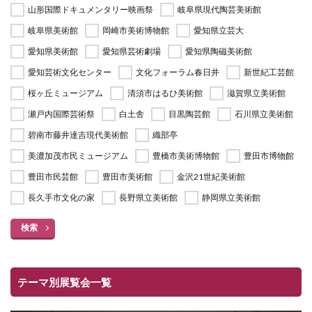
山形国際ドキュメンタリー映画祭
岐阜県現代陶芸美術館
岐阜県美術館
岡崎市美術博物館
愛知県立芸大
愛知県美術館
愛知県芸術劇場
愛知県陶磁美術館
愛知芸術文化センター
文化フォーラム春日井
新世紀工芸館
桜ヶ丘ミュージアム
清須市はるひ美術館
滋賀県立美術館
瀬戸内国際芸術祭
白土舎
目黒陶芸館
石川県立美術館
碧南市藤井達吉現代美術館
織部亭
美濃加茂市民ミュージアム
豊橋市美術博物館
豊田市博物館
豊田市民芸館
豊田市美術館
金沢21世紀美術館
長久手市文化の家
長野県立美術館
静岡県立美術館
検索
テーマ別展覧会一覧