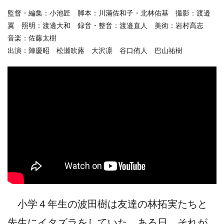
監督・編集：小池匠 脚本：川滿佐和子・北林佑基 撮影：渡邉
翼 照明：渡邊大和 録音・整音：渡邉直人 美術：岩村高志
音楽：佐藤太樹
出演：陣慶昭 松瀬吹蕗 大沢凛 谷口侑人 巴山祐樹
小学４年生の波田樹は友達の林拓実たちと
先生にイタズラをしていた。ある日、それが