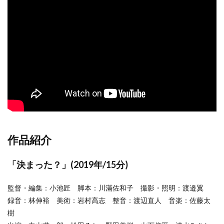
作品紹介
「決まった？」(2019年/15分)
監督・編集：小池匠 脚本：川滿佐和子 撮影・照明：渡邉翼
録音：林伸裕 美術：岩村高志 整音：渡辺直人 音楽：佐藤太
樹