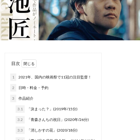
目次
1
2021年、国内の映画祭で11冠の注目監督！
2
日時・料金・予約
3
作品紹介
3.1
「決まった？」(2019年/15分)
3.2
「⻘森さんちの祝⽇」(2020年/26分)
3.3
「消しかすの花」(2020/18分)