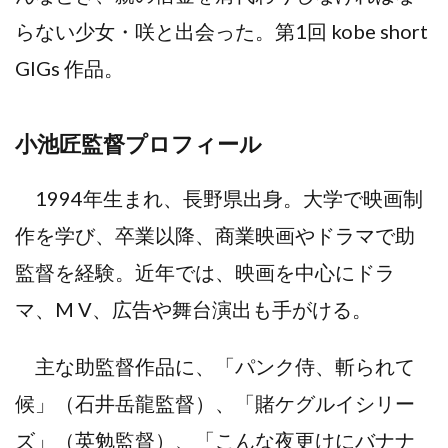
らない少女・咲と出会った。第1回 kobe short
GIGs 作品。
⼩池匠監督プロフィール
1994年⽣まれ、⻑野県出⾝。⼤学で映画制
作を学び、卒業以降、商業映画やドラマで助
監督を経験。近年では、映画を中⼼にドラ
マ、M V、広告や舞台演出も⼿がける。
主な助監督作品に、「パンク侍、斬られて
候」（⽯井岳⿓監督）、「賭ケグルイシリー
ズ」（英勉監督）、「こんな夜更けにバナナ