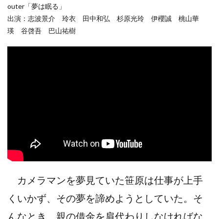
outer「夢は眠る」
出演：志波景介 玲衣 田中和弘 杉原光玲 伊櫻誠 桃山華
瑛 谷啓吾 巴山祐樹
カメラマンを夢見ていた笹原は仕事が上手
くいかず、その夢を諦めようとしていた。そ
んなとき、親の借金を肩代わりしなければな