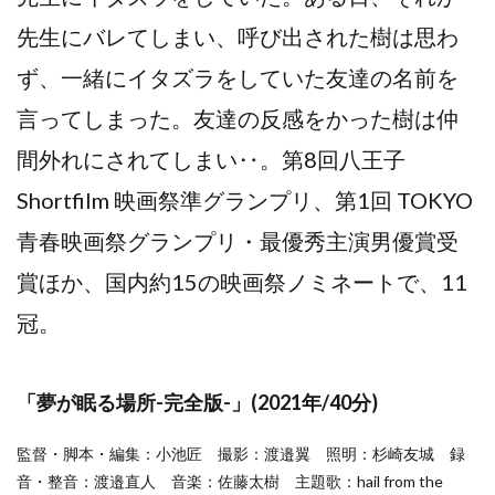
先生にバレてしまい、呼び出された樹は思わ
ず、一緒にイタズラをしていた友達の名前を
言ってしまった。友達の反感をかった樹は仲
間外れにされてしまい‥。第8回⼋王⼦
Shortfilm 映画祭準グランプリ、第1回 TOKYO
⻘春映画祭グランプリ・最優秀主演男優賞受
賞ほか、国内約15の映画祭ノミネートで、11
冠。
「夢が眠る場所-完全版-」(2021年/40分)
監督・脚本・編集：小池匠 撮影：渡邉翼 照明：杉崎友城 録
音・整音：渡邉直人 音楽：佐藤太樹 主題歌：hail from the