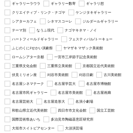
ギャラリーラウラ
ギャラリー数寄
ギャラリ想
クリエイティブ・リンク・ナゴヤ
ケンジタキギャラリー
シアターカフェ
シネマスコーレ
ジルダールギャラリー
テーマ別
なうふ現代
ナゴヤキネマ・ノイ
ハートフィールドギャラリー
フェスティバル/トーキョー
ふじのくに⇄せかい演劇祭
ヤマザキ マザック美術館
ロームシアター京都
一宮市三岸節子記念美術館
三重県文化会館
三重県立美術館
京都国立近代美術館
伏見ミリオン座
刈谷市美術館
刈谷日劇
古川美術館
名古屋シネマテーク
名古屋学芸大
名古屋市博物館
名古屋市民ギャラリー
名古屋市美術館
名古屋画廊
名古屋芸術大
名古屋造形大
名演小劇場
和歌山県立近代美術館
四日市市文化会館
国立工芸館
国際芸術祭あいち
多治見市陶磁器意匠研究所
大垣市スイトピアセンター
大須演芸場