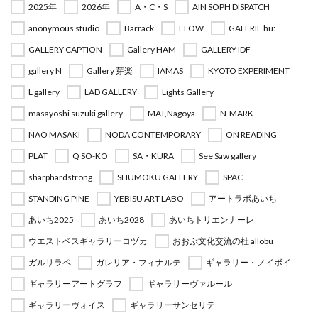
2025年
2026年
A・C・S
AIN SOPH DISPATCH
anonymous studio
Barrack
FLOW
GALERIE hu:
GALLERY CAPTION
Gallery HAM
GALLERY IDF
gallery N
Gallery 芽楽
IAMAS
KYOTO EXPERIMENT
L gallery
LAD GALLERY
Lights Gallery
masayoshi suzuki gallery
MAT,Nagoya
N-MARK
NAO MASAKI
NODA CONTEMPORARY
ON READING
PLAT
Q SO-KO
SA・KURA
See Saw gallery
sharphardstrong
SHUMOKU GALLERY
SPAC
STANDING PINE
YEBISU ART LABO
アートラボあいち
あいち2025
あいち2028
あいちトリエンナーレ
ウエストベスギャラリーコヅカ
おおぶ文化交流の杜 allobu
ガルリラペ
ガレリア・フィナルテ
ギャラリー・ノイボイ
ギャラリーアートグラフ
ギャラリーヴァルール
ギャラリーヴォイス
ギャラリーサンセリテ