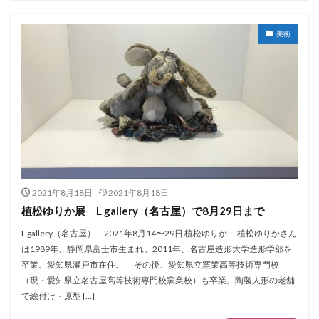
美術
2021年8月18日
2021年8月18日
植松ゆりか展 L gallery（名古屋）で8月29日まで
L gallery（名古屋） 2021年8月14〜29日 植松ゆりか 植松ゆりかさん
は1989年、静岡県富士市生まれ。​2011年、名古屋造形大学造形学部を
卒業。愛知県瀬戸市在住。 その後、愛知県立窯業高等技術専門校
（現・愛知県立名古屋高等技術専門校窯業校）も卒業。​陶製人形の老舗
で絵付け・原型 […]