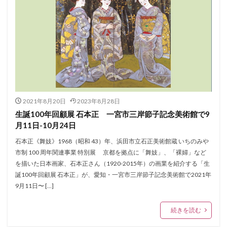
2021年8月20日
2023年8月28日
生誕100年回顧展 石本正 一宮市三岸節子記念美術館で9
月11日-10月24日
石本正《舞妓》1968（昭和 43）年、浜田市立石正美術館蔵 いちのみや
市制 100 周年関連事業 特別展 京都を拠点に「舞妓」、「裸婦」など
を描いた日本画家、石本正さん（1920-2015年）の画業を紹介する「生
誕100年回顧展 石本正」が、愛知・一宮市三岸節子記念美術館で2021年
9月11日〜 […]
続きを読む