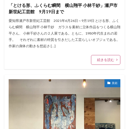
「とける形、ふくらむ瞬間 横山翔平 小林千紗」瀬戸市
新世紀工芸館 9月19日まで
愛知県瀬戸市新世紀工芸館 2021年6月26日～9月19日 とける形、ふく
らむ瞬間 横山翔平 小林千紗 ガラスを素材に立体作品をつくる横山翔
平さん、 小林千紗さんの２人展である。ともに、1980年代生まれの若
手。 それぞれに素材の特質を引きだした工芸らしいオブジェである。
作家の身体の動きを想起さ […]
続きを読む
美術