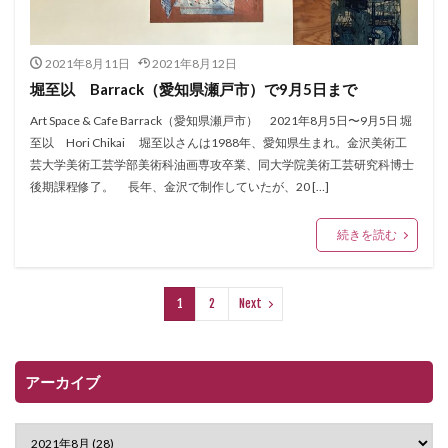
2021年8月11日
2021年8月12日
堀至以 Barrack（愛知県瀬戸市）で9月5日まで
Art Space & Cafe Barrack（愛知県瀬戸市） 2021年8月5日〜9月5日 堀
至以 Hori Chikai 堀至以さんは1988年、愛知県生まれ。金沢美術工
芸大学美術工芸学部美術科油画専攻卒業、同大学院美術工芸研究科博士
後期課程修了。 長年、金沢で制作していたが、20 […]
続きを読む
1
2
Next
アーカイブ