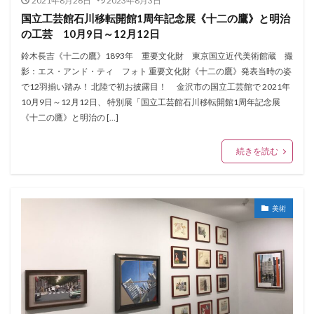
2021年8月26日
2023年8月3日
国立工芸館石川移転開館1周年記念展《十二の鷹》と明治
の工芸 10月9日～12月12日
鈴木長吉《十二の鷹》1893年 重要文化財 東京国立近代美術館蔵 撮
影：エス・アンド・ティ フォト 重要文化財《十二の鷹》発表当時の姿
で12羽揃い踏み！ 北陸で初お披露目！ 金沢市の国立工芸館で 2021年
10月9日～12月12日、 特別展「国立工芸館石川移転開館1周年記念展
《十二の鷹》と明治の […]
続きを読む
美術