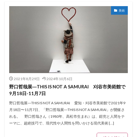
美術
2021年8月29日
2024年10月6日
野口哲哉展―THIS IS NOT A SAMURAI 刈谷市美術館で
9月18日-11月7日
野口哲哉展―THIS IS NOT A SAMURAI 愛知・刈谷市美術館で2021年9
月18日〜11月7日、「野口哲哉展―THIS IS NOT A SAMURAI」が開催さ
れる。 野口哲哉さん（1980年、高松市生まれ）は、鎧兜と人間をテ
ーマに、超絶技巧で、現代性や人間性を問いかける現代美術 […]