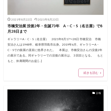
2021年8月22日
2021年8月23日
市橋安治展 没後2年・生誕73年 A・C・S（名古屋）で8
月28日まで
ギャラリーA・C・S（名古屋） 2021年8月17〜28日 市橋安治 市橋
安治さんは1948年、岐阜県羽島市出身。2019年6月、ギャラリーA・
C・Sでの個展の直前に他界された。 本展は、市橋安治さんの没後2年
の展示である。同ギャラリーでの没後の展示は、３回目となる。 もと
もと、休廊期間のお盆 […]
続きを読む
訃報