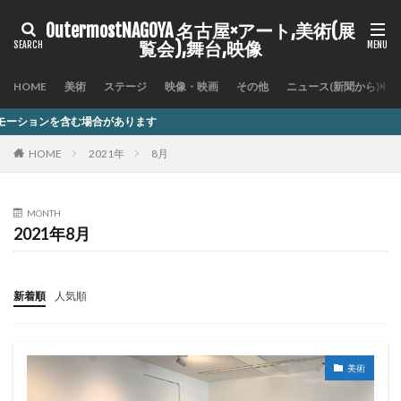
OutermostNAGOYA 名古屋×アート,美術(展
覧会),舞台,映像
HOME
美術
ステージ
映像・映画
その他
ニュース(新聞から)
ります
HOME
2021年
8月
MONTH
2021年8月
新着順
人気順
美術