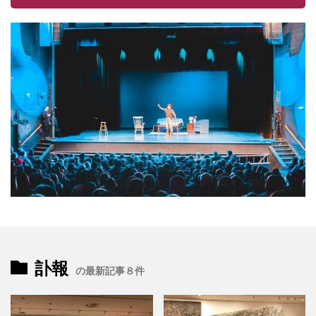
訃報
の最新記事８件