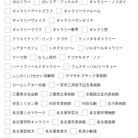
ガルリラペ
ガレリア・フィナルテ
ギャラリー・ノイボイ
ギャラリーアートグラフ
ギャラリーヴァルール
ギャラリーヴォイス
ギャラリーサンセリテ
ギャラリーラウラ
ギャラリー数寄
ギャラリ想
クリエイティブ・リンク・ナゴヤ
ケンジタキギャラリー
シアターカフェ
シネマスコーレ
ジルダールギャラリー
テーマ別
なうふ現代
ナゴヤキネマ・ノイ
ハートフィールドギャラリー
フェスティバル/トーキョー
ふじのくに⇄せかい演劇祭
ヤマザキ マザック美術館
ロームシアター京都
一宮市三岸節子記念美術館
三重県文化会館
三重県立美術館
京都国立近代美術館
伏見ミリオン座
刈谷市美術館
刈谷日劇
古川美術館
名古屋シネマテーク
名古屋学芸大
名古屋市博物館
名古屋市民ギャラリー
名古屋市美術館
名古屋画廊
名古屋芸術大
名古屋造形大
名演小劇場