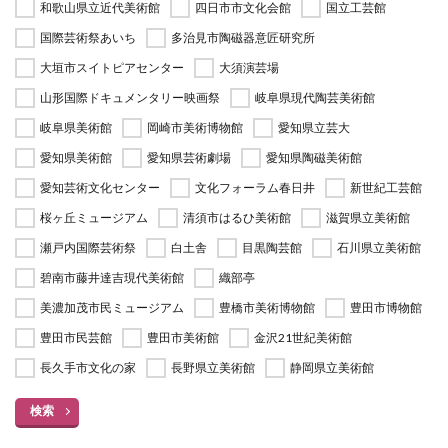
和歌山県立近代美術館
四日市市文化会館
国立工芸館
国際芸術祭あいち
多治見市陶磁器意匠研究所
大垣市スイトピアセンター
大須演芸場
山形国際ドキュメンタリー映画祭
岐阜県現代陶芸美術館
岐阜県美術館
岡崎市美術博物館
愛知県立芸大
愛知県美術館
愛知県芸術劇場
愛知県陶磁美術館
愛知芸術文化センター
文化フォーラム春日井
新世紀工芸館
桜ヶ丘ミュージアム
清須市はるひ美術館
滋賀県立美術館
瀬戸内国際芸術祭
白土舎
目黒陶芸館
石川県立美術館
碧南市藤井達吉現代美術館
織部亭
美濃加茂市民ミュージアム
豊橋市美術博物館
豊田市博物館
豊田市民芸館
豊田市美術館
金沢21世紀美術館
長久手市文化の家
長野県立美術館
静岡県立美術館
検索