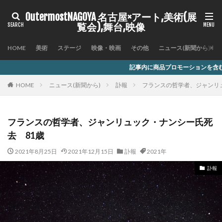
OutermostNAGOYA 名古屋×アート,美術(展
覧会),舞台,映像
HOME
美術
ステージ
映像・映画
その他
ニュース(新聞から)
記事内に商品プロモーションを含む場合があります
HOME
ニュース(新聞から)
訃報
フランスの哲学者、ジャンリ
フランスの哲学者、ジャンリュック・ナンシー氏死
去 81歳
2021年8月25日
2021年12月15日
訃報
2021年
訃報