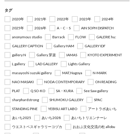
タグ
2020年
2021年
2022年
2023年
2024年
2025年
2026年
A・C・S
AIN SOPH DISPATCH
anonymous studio
Barrack
FLOW
GALERIE hu:
GALLERY CAPTION
Gallery HAM
GALLERY IDF
gallery N
Gallery 芽楽
IAMAS
KYOTO EXPERIMENT
L gallery
LAD GALLERY
Lights Gallery
masayoshi suzuki gallery
MAT,Nagoya
N-MARK
NAO MASAKI
NODA CONTEMPORARY
ON READING
PLAT
Q SO-KO
SA・KURA
See Saw gallery
sharphardstrong
SHUMOKU GALLERY
SPAC
STANDING PINE
YEBISU ART LABO
アートラボあいち
あいち2025
あいち2028
あいちトリエンナーレ
ウエストベスギャラリーコヅカ
おおぶ文化交流の杜 allobu