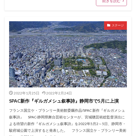
続きを読む
ステージ
2022年1月25日
2022年2月24日
SPAC新作『ギルガメシュ叙事詩』静岡市で5月に上演
フランス国立ケ・ブランリー美術館委嘱作品/SPAC 新作『ギルガメシュ
叙事詩』 SPAC-静岡県舞台芸術センターが、宮城聰芸術総監督演出に
よる待望の新作『ギルガメシュ叙事詩』を2022年5月2～5日、静岡市・
駿府城公園で上演すると発表した。 フランス国立ケ・ブランリー美術