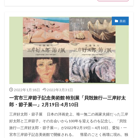
美術
2022年1月18日
2022年3月31日
一宮市三岸節子記念美術館 特別展「貝殻旅行―三岸好太
郎・節子展―」2月19日-4月10日
三岸好太郎・節子展 日本の洋画史上、唯一無二の画家夫婦だった三岸
好太郎と三岸節子。その出会いから100年を迎えるのを記念し、「貝殻
旅行―三岸好太郎・節子展―」が2022年2月19日～4月10日、愛知・一
宮市三岸節子記念美術館で開催される。 彗星のごとく画壇に現れ、独