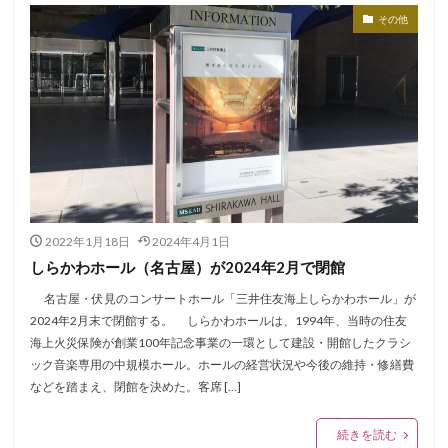
その他
2022年1月18日
2024年4月1日
しらかわホール（名古屋）が2024年2月で閉館
名古屋・伏見のコンサートホール「三井住友海上しらかわホール」が
2024年2月末で閉館する。 しらかわホールは、1994年、当時の住友
海上火災保険が創業100年記念事業の一環として建設・開館したクラシ
ック音楽専用の中規模ホール。ホールの経営状況や今後の維持・修繕費
などを踏まえ、閉館を決めた。客席 […]
続きを読む