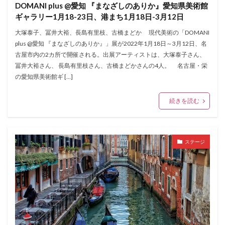
DOMANI plus @愛知 『まなざしのありか』愛知県美術館
ギャラリー1月18-23日、港まち1月18日-3月12日
大塚泰子、冨井大裕、長島有里枝、古橋まどか 現代美術の「DOMANI
plus @愛知 『まなざしのありか』」展が2022年1月18日～3月12日、名
古屋市内の2カ所で開催される。出展アーティストは、大塚泰子さん、
冨井大裕さん、 長島有里枝さん、古橋まどかさんの4人。 名古屋・栄
の愛知県美術館ギ […]
続きを読む
ステージ