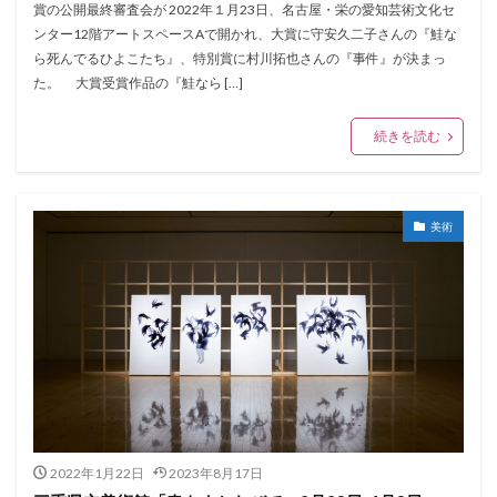
賞の公開最終審査会が 2022年１月23日、名古屋・栄の愛知芸術文化セ
ンター12階アートスペースAで開かれ、大賞に守安久二子さんの『鮭な
ら死んでるひよこたち』、特別賞に村川拓也さんの『事件』が決まっ
た。 大賞受賞作品の『鮭なら […]
続きを読む
美術
2022年1月22日
2023年8月17日