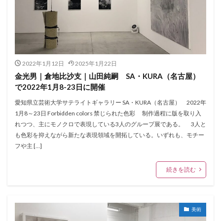
2022年1月12日
2025年1月22日
金光男｜倉地比沙支｜山田純嗣 SA・KURA（名古屋）
で2022年1月8-23日に開催
愛知県立芸術大学サテライトギャラリー SA・KURA（名古屋） 2022年
1月8～23日 Forbidden colors 禁じられた色彩 制作過程に版を取り入
れつつ、主にモノクロで表現している3人のグループ展である。 3人と
も色彩を抑えながら新たな表現領域を開拓している。いずれも、モチー
フや主 […]
続きを読む
美術