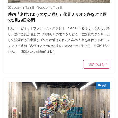
2022年1月21日
2022年1月21日
映画『名付けようのない踊り』伏見ミリオン座など全国
で1月28日公開
配給：ハピネットファントム・スタジオ ©2021「名付けようのない踊
り」製作委員会 独自の〈場踊り〉の世界をたどる 世界的なダンサーと
して活躍する田中泯がダンスに魅せられた76年の人生を紐解くドキュメ
ンタリー映画『名付けようのない踊り』が2022年1月28日、全国公開さ
れる。 東海地方の上映館は […]
続きを読む
美術