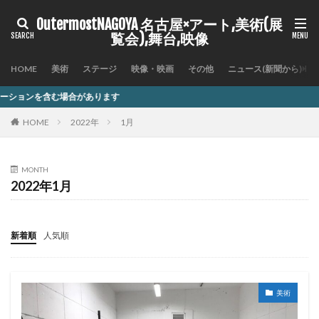
OutermostNAGOYA 名古屋×アート,美術(展
覧会),舞台,映像
HOME
美術
ステージ
映像・映画
その他
ニュース(新聞から)
ます
HOME
2022年
1月
MONTH
2022年1月
新着順
人気順
美術