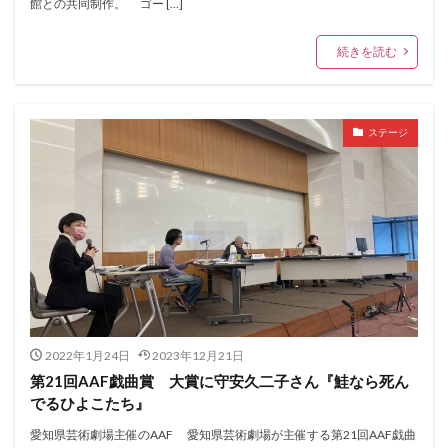
館との共同制作。 ゴー […]
続きを読む
ステージ
2022年1月24日
2023年12月21日
第21回AAF戯曲賞 大賞に守安久二子さん『鮭なら死ん
でるひよこたち』
愛知県芸術劇場主催のAAF 愛知県芸術劇場が主催する第21回AAF戯曲