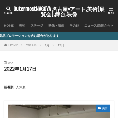
OutermostNAGOYA 名古屋×アート,美術(展
覧会),舞台,映像
HOME
美術
ステージ
映像・映画
その他
ニュース(新聞から)
を含む場合があります
HOME
2022年
1月
17日
DAY
2022年1月17日
新着順
人気順
美術