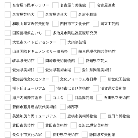
名古屋市民ギャラリー
名古屋市美術館
名古屋画廊
名古屋芸術大
名古屋造形大
名演小劇場
和歌山県立近代美術館
四日市市文化会館
国立工芸館
国際芸術祭あいち
多治見市陶磁器意匠研究所
大垣市スイトピアセンター
大須演芸場
山形国際ドキュメンタリー映画祭
岐阜県現代陶芸美術館
岐阜県美術館
岡崎市美術博物館
愛知県立芸大
愛知県美術館
愛知県芸術劇場
愛知県陶磁美術館
愛知芸術文化センター
文化フォーラム春日井
新世紀工芸館
桜ヶ丘ミュージアム
清須市はるひ美術館
滋賀県立美術館
瀬戸内国際芸術祭
白土舎
目黒陶芸館
石川県立美術館
碧南市藤井達吉現代美術館
織部亭
美濃加茂市民ミュージアム
豊橋市美術博物館
豊田市博物館
豊田市民芸館
豊田市美術館
金沢21世紀美術館
長久手市文化の家
長野県立美術館
静岡県立美術館