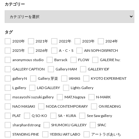
カテゴリー
タグ
2020年
2021年
2022年
2023年
2024年
2025年
2026年
A・C・S
AIN SOPH DISPATCH
anonymous studio
Barrack
FLOW
GALERIE hu:
GALLERY CAPTION
Gallery HAM
GALLERY IDF
gallery N
Gallery 芽楽
IAMAS
KYOTO EXPERIMENT
L gallery
LAD GALLERY
Lights Gallery
masayoshi suzuki gallery
MAT,Nagoya
N-MARK
NAO MASAKI
NODA CONTEMPORARY
ON READING
PLAT
Q SO-KO
SA・KURA
See Saw gallery
sharphardstrong
SHUMOKU GALLERY
SPAC
STANDING PINE
YEBISU ART LABO
アートラボあいち