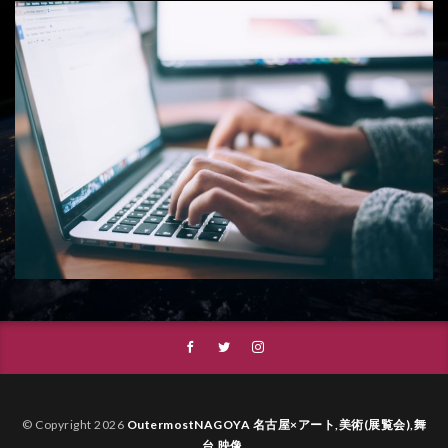
© Copyright 2026
OutermostNAGOYA 名古屋×アート,美術(展覧会),舞
台,映像
.