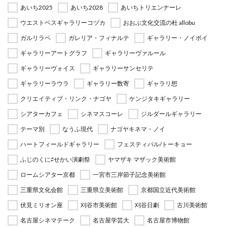
あいち2025
あいち2028
あいちトリエンナーレ
ウエストベスギャラリーコヅカ
おおぶ文化交流の杜 allobu
ガルリラペ
ガレリア・フィナルテ
ギャラリー・ノイボイ
ギャラリーアートグラフ
ギャラリーヴァルール
ギャラリーヴォイス
ギャラリーサンセリテ
ギャラリーラウラ
ギャラリー数寄
ギャラリ想
クリエイティブ・リンク・ナゴヤ
ケンジタキギャラリー
シアターカフェ
シネマスコーレ
ジルダールギャラリー
テーマ別
なうふ現代
ナゴヤキネマ・ノイ
ハートフィールドギャラリー
フェスティバル/トーキョー
ふじのくに⇄せかい演劇祭
ヤマザキ マザック美術館
ロームシアター京都
一宮市三岸節子記念美術館
三重県文化会館
三重県立美術館
京都国立近代美術館
伏見ミリオン座
刈谷市美術館
刈谷日劇
古川美術館
名古屋シネマテーク
名古屋学芸大
名古屋市博物館