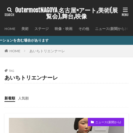
OutermostNAGOYA 名古屋×アート,美術(展
覧会),舞台,映像
HOME
美術
ステージ
映像・映画
その他
ニュース(新聞から)
ます
HOME
あいちトリエンナーレ
TAG
あいちトリエンナーレ
新着順
人気順
ニュース(新聞から)