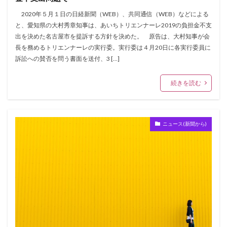
2020年５月１日の日経新聞（WEB）、共同通信（WEB）などによる
と、愛知県の大村秀章知事は、あいちトリエンナーレ2019の負担金不支
出を決めた名古屋市を提訴する方針を決めた。 原告は、大村知事が会
長を務めるトリエンナーレの実行委。実行委は４月20日に各実行委員に
訴訟への賛否を問う書面を送付、3 […]
続きを読む
ニュース(新聞から)