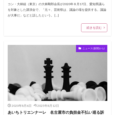
コン・大林組（東京）の大林剛郎会長が2020年８月17日、愛知県議ら
を対象とした講演会で、「元々、芸術祭は、議論の場を提供する。議論
が大事だ」などと話したという。 […]
続きを読む
ニュース(新聞から)
2020年8月6日
2025年8月12日
あいちトリエンナーレ 名古屋市の負担金不払い巡る訴