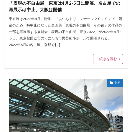
「表現の不自由展」東京は4月2-5日に開催、名古屋での
再展示は中止、大阪は開催
東京展は2022年4月に開催 「あいちトリエンナーレ２０１９」で、混
乱のため一時中止になった企画展「表現の不自由展・その後」の作品の
一部を再展示する展覧会「表現の不自由展 東京2022」が2022年4月2-
５日、東京都国立市のくにたち市民芸術小ホールで開催される。
2022年8月の名古屋、京都で […]
続きを読む
美術