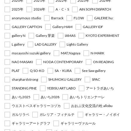
2020年
2021年
2022年
2023年
2024年
2025年
2026年
A・C・S
AIN SOPH DISPATCH
anonymous studio
Barrack
FLOW
GALERIE hu:
GALLERY CAPTION
Gallery HAM
GALLERY IDF
gallery N
Gallery 芽楽
IAMAS
KYOTO EXPERIMENT
L gallery
LAD GALLERY
Lights Gallery
masayoshi suzuki gallery
MAT,Nagoya
N-MARK
NAO MASAKI
NODA CONTEMPORARY
ON READING
PLAT
Q SO-KO
SA・KURA
See Saw gallery
sharphardstrong
SHUMOKU GALLERY
SPAC
STANDING PINE
YEBISU ART LABO
アートラボあいち
あいち2025
あいち2028
あいちトリエンナーレ
ウエストベスギャラリーコヅカ
おおぶ文化交流の杜 allobu
ガルリラペ
ガレリア・フィナルテ
ギャラリー・ノイボイ
ギャラリーアートグラフ
ギャラリーヴァルール