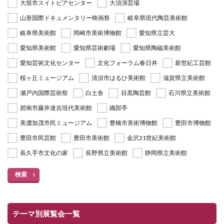
大垣市スイトピアセンター
大須演芸場
山形国際ドキュメンタリー映画祭
岐阜県現代陶芸美術館
岐阜県美術館
岡崎市美術博物館
愛知県立芸大
愛知県美術館
愛知県芸術劇場
愛知県陶磁美術館
愛知芸術文化センター
文化フォーラム春日井
新世紀工芸館
桜ヶ丘ミュージアム
清須市はるひ美術館
滋賀県立美術館
瀬戸内国際芸術祭
白土舎
目黒陶芸館
石川県立美術館
碧南市藤井達吉現代美術館
織部亭
美濃加茂市民ミュージアム
豊橋市美術博物館
豊田市博物館
豊田市民芸館
豊田市美術館
金沢21世紀美術館
長久手市文化の家
長野県立美術館
静岡県立美術館
検索
テーマ別展覧会一覧