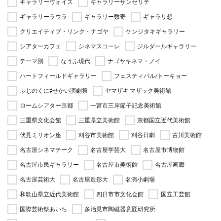
ギャラリーヴォイス
ギャラリーサンセリテ
ギャラリーラウラ
ギャラリー数寄
ギャラリ想
クリエイティブ・リンク・ナゴヤ
ケンジタキギャラリー
シアターカフェ
シネマスコーレ
ジルダールギャラリー
テーマ別
なうふ現代
ナゴヤキネマ・ノイ
ハートフィールドギャラリー
フェスティバル/トーキョー
ふじのくに⇄せかい演劇祭
ヤマザキ マザック美術館
ロームシアター京都
一宮市三岸節子記念美術館
三重県文化会館
三重県立美術館
京都国立近代美術館
伏見ミリオン座
刈谷市美術館
刈谷日劇
古川美術館
名古屋シネマテーク
名古屋学芸大
名古屋市博物館
名古屋市民ギャラリー
名古屋市美術館
名古屋画廊
名古屋芸術大
名古屋造形大
名演小劇場
和歌山県立近代美術館
四日市市文化会館
国立工芸館
国際芸術祭あいち
多治見市陶磁器意匠研究所