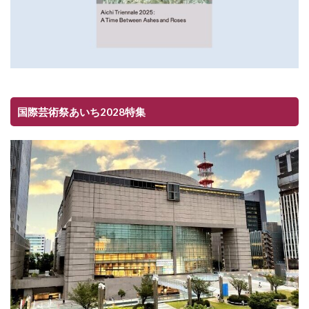
国際芸術祭あいち2028特集