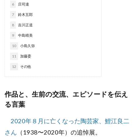
6
庄司達
7
鈴木五郎
8
吉川正道
9
中島晴美
10
小島久弥
11
加藤委
12
その他
作品と、生前の交流、エピソードを伝え
る言葉
2020年８月に亡くなった陶芸家、鯉江良二
さん
（1938〜2020年）の追悼展。