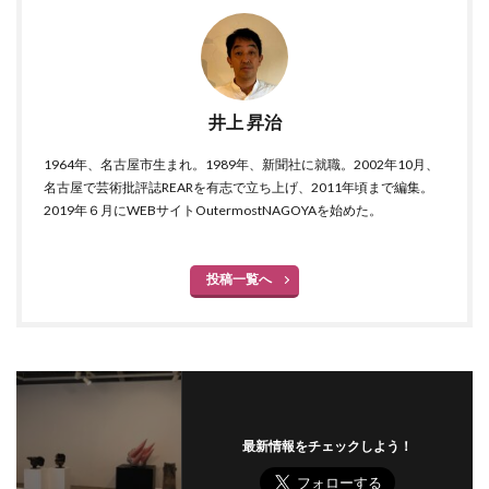
井上 昇治
1964年、名古屋市生まれ。1989年、新聞社に就職。2002年10月、
名古屋で芸術批評誌REARを有志で立ち上げ、2011年頃まで編集。
2019年６月にWEBサイトOutermostNAGOYAを始めた。
投稿一覧へ
最新情報をチェックしよう！