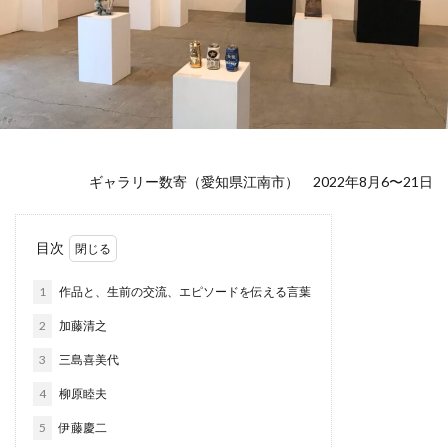
ギャラリー数寄（愛知県江南市） 2022年8月6〜21日
目次
1
作品と、生前の交流、エピソードを伝える言葉
2
加藤清之
3
三島喜美代
4
柳原睦夫
5
伊藤慶二