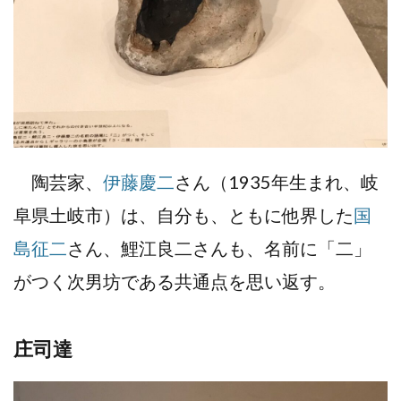
陶芸家、
伊藤慶二
さん（1935年生まれ、岐
阜県土岐市）は、自分も、ともに他界した
国
島征二
さん、鯉江良二さんも、名前に「二」
がつく次男坊である共通点を思い返す。
庄司達