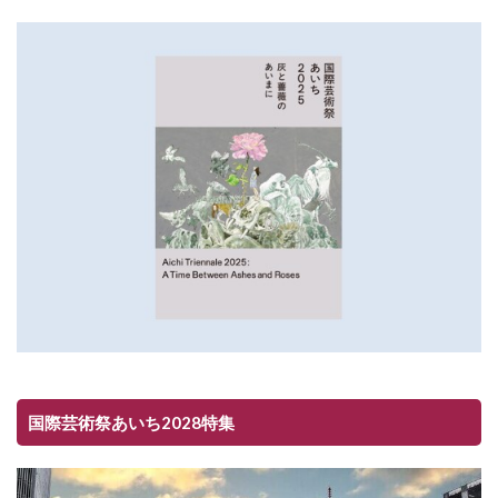
国際芸術祭あいち2028特集