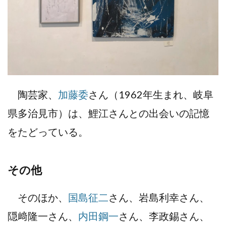
陶芸家、
加藤委
さん（1962年生まれ、岐阜
県多治見市）は、鯉江さんとの出会いの記憶
をたどっている。
その他
そのほか、
国島征二
さん、岩島利幸さん、
隠﨑隆一さん、
内田鋼一
さん、李政錫さん、