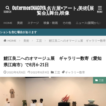
OutermostNAGOYA 名古屋×アート,美術(展
覧会),舞台,映像
HOME
美術
ステージ
映像・映画
その他
ニュース(新聞から)
HOME
美術
工芸
鯉江良二へのオマージュ展 ギャラリー数寄（
鯉江良二へのオマージュ展 ギャラリー数寄（愛知
県江南市）で8月6-21日
2022年8月8日
2022年8月9日
工芸
ギャラリー数寄
工芸