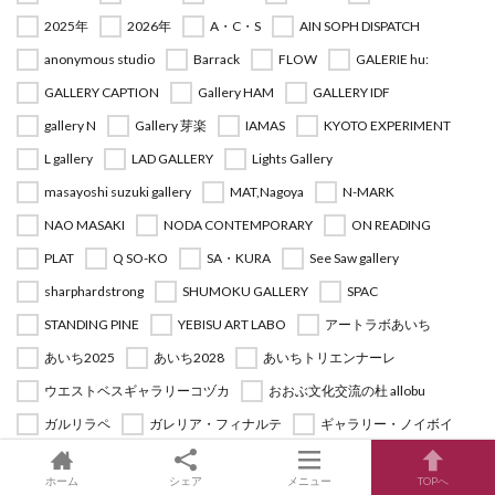
2025年
2026年
A・C・S
AIN SOPH DISPATCH
anonymous studio
Barrack
FLOW
GALERIE hu:
GALLERY CAPTION
Gallery HAM
GALLERY IDF
gallery N
Gallery 芽楽
IAMAS
KYOTO EXPERIMENT
L gallery
LAD GALLERY
Lights Gallery
masayoshi suzuki gallery
MAT,Nagoya
N-MARK
NAO MASAKI
NODA CONTEMPORARY
ON READING
PLAT
Q SO-KO
SA・KURA
See Saw gallery
sharphardstrong
SHUMOKU GALLERY
SPAC
STANDING PINE
YEBISU ART LABO
アートラボあいち
あいち2025
あいち2028
あいちトリエンナーレ
ウエストベスギャラリーコヅカ
おおぶ文化交流の杜 allobu
ガルリラペ
ガレリア・フィナルテ
ギャラリー・ノイボイ
ギャラリーアートグラフ
ギャラリーヴァルール
ホーム
シェア
メニュー
TOPへ
ギャラリーヴォイス
ギャラリーサンセリテ