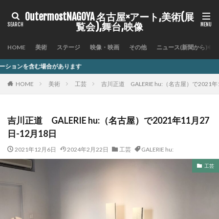
OutermostNAGOYA 名古屋×アート,美術(展
覧会),舞台,映像
HOME
美術
ステージ
映像・映画
その他
ニュース(新聞から)
ます
HOME
美術
工芸
吉川正道 GALERIE hu:（名古屋）で2021年
吉川正道 GALERIE hu:（名古屋）で2021年11月27
日-12月18日
2021年12月6日
2024年2月22日
工芸
GALERIE hu:
工芸