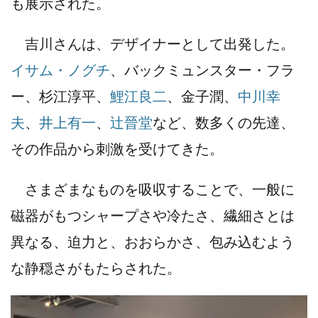
も展示された。
吉川さんは、デザイナーとして出発した。
イサム・ノグチ
、バックミュンスター・フラ
ー、杉江淳平、
鯉江良二
、金子潤、
中川幸
夫
、
井上有一
、
辻晉堂
など、数多くの先達、
その作品から刺激を受けてきた。
さまざまなものを吸収することで、一般に
磁器がもつシャープさや冷たさ、繊細さとは
異なる、迫力と、おおらかさ、包み込むよう
な静穏さがもたらされた。