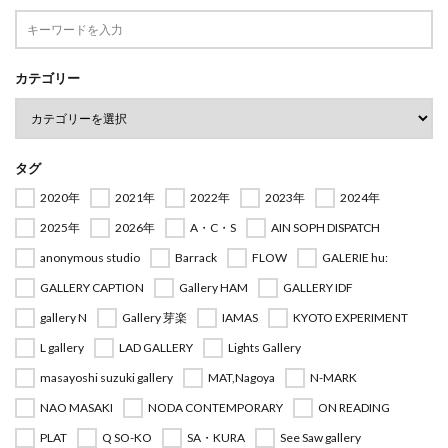
カテゴリー
タグ
2020年
2021年
2022年
2023年
2024年
2025年
2026年
A・C・S
AIN SOPH DISPATCH
anonymous studio
Barrack
FLOW
GALERIE hu:
GALLERY CAPTION
Gallery HAM
GALLERY IDF
gallery N
Gallery 芽楽
IAMAS
KYOTO EXPERIMENT
L gallery
LAD GALLERY
Lights Gallery
masayoshi suzuki gallery
MAT,Nagoya
N-MARK
NAO MASAKI
NODA CONTEMPORARY
ON READING
PLAT
Q SO-KO
SA・KURA
See Saw gallery