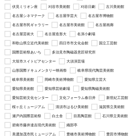
伏見ミリオン座
刈谷市美術館
刈谷日劇
古川美術館
名古屋シネマテーク
名古屋学芸大
名古屋市博物館
名古屋市民ギャラリー
名古屋市美術館
名古屋画廊
名古屋芸術大
名古屋造形大
名演小劇場
和歌山県立近代美術館
四日市市文化会館
国立工芸館
国際芸術祭あいち
多治見市陶磁器意匠研究所
大垣市スイトピアセンター
大須演芸場
山形国際ドキュメンタリー映画祭
岐阜県現代陶芸美術館
岐阜県美術館
岡崎市美術博物館
愛知県立芸大
愛知県美術館
愛知県芸術劇場
愛知県陶磁美術館
愛知芸術文化センター
文化フォーラム春日井
新世紀工芸館
桜ヶ丘ミュージアム
清須市はるひ美術館
滋賀県立美術館
瀬戸内国際芸術祭
白土舎
目黒陶芸館
石川県立美術館
碧南市藤井達吉現代美術館
織部亭
美濃加茂市民ミュージアム
豊橋市美術博物館
豊田市博物館