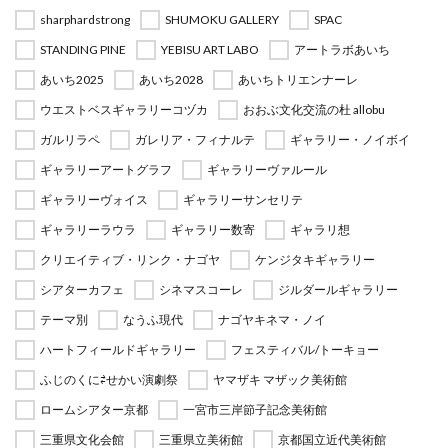
sharphardstrong
SHUMOKU GALLERY
SPAC
STANDING PINE
YEBISU ART LABO
アートラボあいち
あいち2025
あいち2028
あいちトリエンナーレ
ウエストベスギャラリーコヅカ
おおぶ文化交流の杜 allobu
ガルリラペ
ガレリア・フィナルテ
ギャラリー・ノイボイ
ギャラリーアートグラフ
ギャラリーヴァルール
ギャラリーヴォイス
ギャラリーサンセリテ
ギャラリーラウラ
ギャラリー数寄
ギャラリ想
クリエイティブ・リンク・ナゴヤ
ケンジタキギャラリー
シアターカフェ
シネマスコーレ
ジルダールギャラリー
テーマ別
なうふ現代
ナゴヤキネマ・ノイ
ハートフィールドギャラリー
フェスティバル/トーキョー
ふじのくに⇄せかい演劇祭
ヤマザキ マザック美術館
ロームシアター京都
一宮市三岸節子記念美術館
三重県文化会館
三重県立美術館
京都国立近代美術館