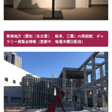
東海地方（愛知〔名古屋〕、岐阜、三重）の美術館、ギャ
ラリー展覧会情報（更新中、毎週木曜日配信）