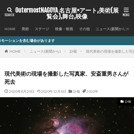
OutermostNAGOYA 名古屋×アート,美術(展
覧会),舞台,映像
HOME
美術
ステージ
映像・映画
その他
ニュース(新聞から)
があります
HOME
ニュース(新聞から)
訃報
現代美術の現場を撮影した写
現代美術の現場を撮影した写真家、安斎重男さんが
死去
2020年8月20日
2020年12月8日
訃報
2020年
訃報