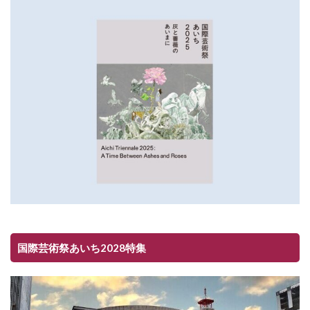
国際芸術祭あいち2028特集