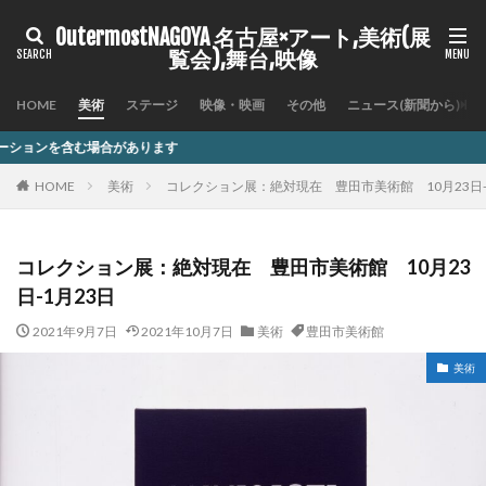
OutermostNAGOYA 名古屋×アート,美術(展
覧会),舞台,映像
HOME
美術
ステージ
映像・映画
その他
ニュース(新聞から)
あります
HOME
美術
コレクション展：絶対現在 豊田市美術館 10月23日-
コレクション展：絶対現在 豊田市美術館 10月23
日-1月23日
2021年9月7日
2021年10月7日
美術
豊田市美術館
美術