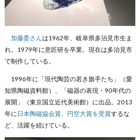
加藤委さん
は1962年、岐阜県多治見市生ま
れ。1979年に意匠研を卒業。現在は多治見市
で制作している。
1996年に「現代陶芸の若き旗手たち」（愛
知県陶磁資料館）、「磁器の表現・90年代の
展開」（東京国立近代美術館）に出品。2013
年に
日本陶磁協会賞、円空大賞を受賞
するな
ど、活躍を続けている。