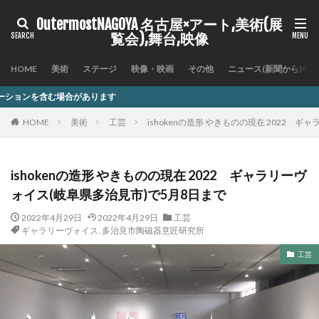
OutermostNAGOYA 名古屋×アート,美術(展
覧会),舞台,映像
HOME
美術
ステージ
映像・映画
その他
ニュース(新聞から)
ます
HOME
美術
工芸
ishokenの造形 やきものの現在 2022 
ishokenの造形 やきものの現在 2022 ギャラリーヴ
ォイス(岐阜県多治見市)で5月8日まで
2022年4月29日
2022年4月29日
工芸
ギャラリーヴォイス
,
多治見市陶磁器意匠研究所
工芸