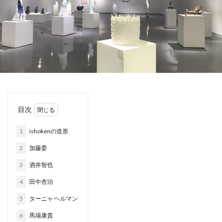
目次
1
ishokenの造形
2
加藤委
3
酒井智也
4
田中杏治
5
ターニャ ヘルマン
6
馬場康貴