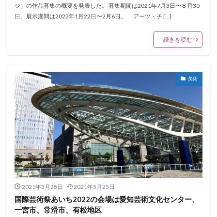
ジ）の作品募集の概要を発表した。 募集期間は2021年7⽉3⽇〜８⽉30
⽇。展⽰期間は2022年1⽉22⽇〜2⽉6⽇。 アーツ・チ […]
続きを読む
美術
2021年5月25日
2021年5月25日
国際芸術祭あいち2022の会場は愛知芸術文化センター、
一宮市、常滑市、有松地区