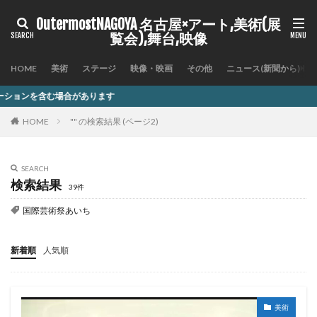
OutermostNAGOYA 名古屋×アート,美術(展
覧会),舞台,映像
HOME
美術
ステージ
映像・映画
その他
ニュース(新聞から)
ます
HOME
"" の検索結果 (ページ2)
SEARCH
検索結果
39件
国際芸術祭あいち
新着順
人気順
美術