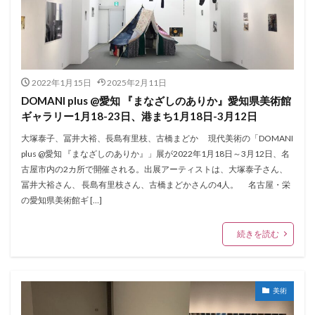
2022年1月15日
2025年2月11日
DOMANI plus @愛知 『まなざしのありか』愛知県美術館
ギャラリー1月18-23日、港まち1月18日-3月12日
大塚泰子、冨井大裕、長島有里枝、古橋まどか 現代美術の「DOMANI
plus @愛知 『まなざしのありか』」展が2022年1月18日～3月12日、名
古屋市内の2カ所で開催される。出展アーティストは、大塚泰子さん、
冨井大裕さん、 長島有里枝さん、古橋まどかさんの4人。 名古屋・栄
の愛知県美術館ギ […]
続きを読む
美術