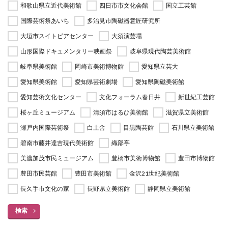
和歌山県立近代美術館
四日市市文化会館
国立工芸館
国際芸術祭あいち
多治見市陶磁器意匠研究所
大垣市スイトピアセンター
大須演芸場
山形国際ドキュメンタリー映画祭
岐阜県現代陶芸美術館
岐阜県美術館
岡崎市美術博物館
愛知県立芸大
愛知県美術館
愛知県芸術劇場
愛知県陶磁美術館
愛知芸術文化センター
文化フォーラム春日井
新世紀工芸館
桜ヶ丘ミュージアム
清須市はるひ美術館
滋賀県立美術館
瀬戸内国際芸術祭
白土舎
目黒陶芸館
石川県立美術館
碧南市藤井達吉現代美術館
織部亭
美濃加茂市民ミュージアム
豊橋市美術博物館
豊田市博物館
豊田市民芸館
豊田市美術館
金沢21世紀美術館
長久手市文化の家
長野県立美術館
静岡県立美術館
検索