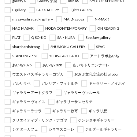
gallery N
Gallery 芽楽
IAMAS
KYOTO EXPERIMENT
L gallery
LAD GALLERY
Lights Gallery
masayoshi suzuki gallery
MAT,Nagoya
N-MARK
NAO MASAKI
NODA CONTEMPORARY
ON READING
PLAT
Q SO-KO
SA・KURA
See Saw gallery
sharphardstrong
SHUMOKU GALLERY
SPAC
STANDING PINE
YEBISU ART LABO
アートラボあいち
あいち2025
あいち2028
あいちトリエンナーレ
ウエストベスギャラリーコヅカ
おおぶ文化交流の杜 allobu
ガルリラペ
ガレリア・フィナルテ
ギャラリー・ノイボイ
ギャラリーアートグラフ
ギャラリーヴァルール
ギャラリーヴォイス
ギャラリーサンセリテ
ギャラリーラウラ
ギャラリー数寄
ギャラリ想
クリエイティブ・リンク・ナゴヤ
ケンジタキギャラリー
シアターカフェ
シネマスコーレ
ジルダールギャラリー