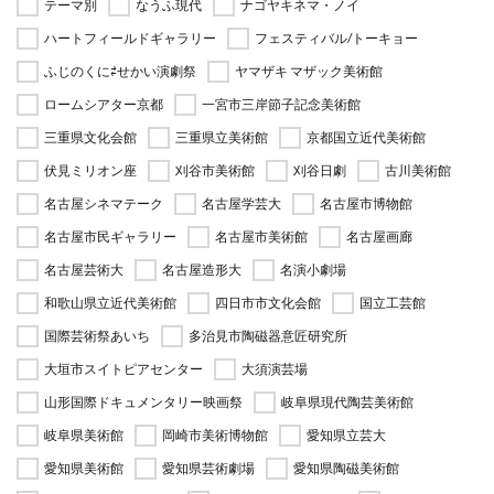
テーマ別
なうふ現代
ナゴヤキネマ・ノイ
ハートフィールドギャラリー
フェスティバル/トーキョー
ふじのくに⇄せかい演劇祭
ヤマザキ マザック美術館
ロームシアター京都
一宮市三岸節子記念美術館
三重県文化会館
三重県立美術館
京都国立近代美術館
伏見ミリオン座
刈谷市美術館
刈谷日劇
古川美術館
名古屋シネマテーク
名古屋学芸大
名古屋市博物館
名古屋市民ギャラリー
名古屋市美術館
名古屋画廊
名古屋芸術大
名古屋造形大
名演小劇場
和歌山県立近代美術館
四日市市文化会館
国立工芸館
国際芸術祭あいち
多治見市陶磁器意匠研究所
大垣市スイトピアセンター
大須演芸場
山形国際ドキュメンタリー映画祭
岐阜県現代陶芸美術館
岐阜県美術館
岡崎市美術博物館
愛知県立芸大
愛知県美術館
愛知県芸術劇場
愛知県陶磁美術館