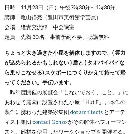
日時：11月23日（日）午後3時30分～4時30分
講師：亀山裕亮（豊田市美術館学芸員）
会場：逢妻交流館 中会議室
定員：先着 30 名、事前予約不要、聴講無料
ちょっと大き過ぎた小屋を解体しますので、( 霊力
が込められるかもしれない ) 盾と ( タオパイパイな
ら乗りこなせる) スケボーにつくりかえて持って帰
ってください。手伝います。
昨年度開催の展覧会「しないでおく、こと。」に
あわせて庭園に設置された小屋「Hut F」。本作の
製作に携わった建築家集団
dot architects
とアーテ
ィスト集団
contact Gonzo
がその解体パフォーマン
スと、部材を使用したワークショップを開催する。