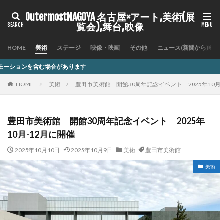
OutermostNAGOYA 名古屋×アート,美術(展
覧会),舞台,映像
HOME
美術
ステージ
映像・映画
その他
ニュース(新聞から)
ります
HOME
美術
豊田市美術館 開館30周年記念イベント 2025年10月
豊田市美術館 開館30周年記念イベント 2025年
10月-12月に開催
2025年10月10日
2025年10月9日
美術
豊田市美術館
美術