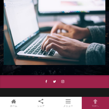
© Copyright 2026
OutermostNAGOYA 名古屋×アート,美術(展覧会),舞
台,映像
.
ホーム
シェア
メニュー
TOPへ