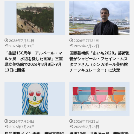
2026年7月31日
2026年7月24日
2026年7月31日
2026年7月27日
「生誕150周年 アルベール・マ
国際芸術祭「あいち2028」芸術監
ルケ展 水辺を愛した画家」三重
督がシャビール・フセイン・ムス
県立美術館で2026年8月8日-9月
タファさん（シンガポール美術館
13日に開催
チーフキュレーター）に決定
2026年7月24日
2026年7月23日
2026年7月24日
2026年7月23日
長谷川繁 ペイン天狗 豊田市美術
没後20年 井田照一展 豊田市美