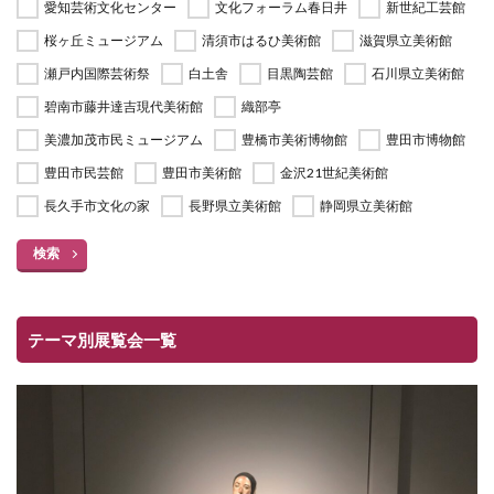
愛知芸術文化センター
文化フォーラム春日井
新世紀工芸館
桜ヶ丘ミュージアム
清須市はるひ美術館
滋賀県立美術館
瀬戸内国際芸術祭
白土舎
目黒陶芸館
石川県立美術館
碧南市藤井達吉現代美術館
織部亭
美濃加茂市民ミュージアム
豊橋市美術博物館
豊田市博物館
豊田市民芸館
豊田市美術館
金沢21世紀美術館
長久手市文化の家
長野県立美術館
静岡県立美術館
検索
テーマ別展覧会一覧