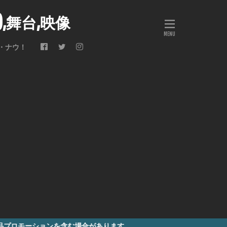
会),舞台,映像
・ナウ！
む場合があります