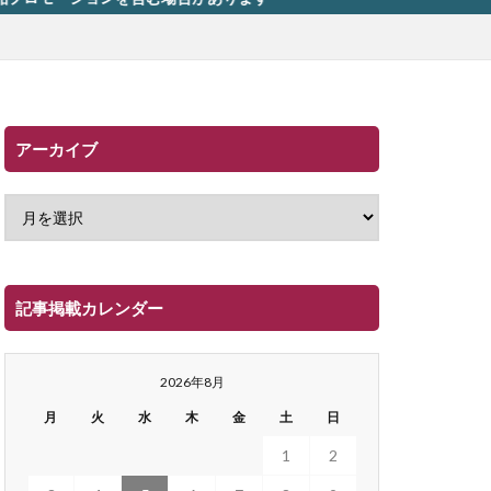
アーカイブ
記事掲載カレンダー
2026年8月
月
火
水
木
金
土
日
1
2