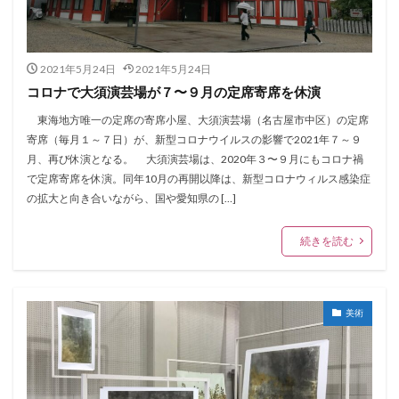
2021年5月24日
2021年5月24日
コロナで大須演芸場が７〜９月の定席寄席を休演
東海地方唯一の定席の寄席小屋、大須演芸場（名古屋市中区）の定席
寄席（毎月１～７日）が、新型コロナウイルスの影響で2021年７～９
月、再び休演となる。 大須演芸場は、2020年３〜９月にもコロナ禍
で定席寄席を休演。同年10月の再開以降は、新型コロナウィルス感染症
の拡大と向き合いながら、国や愛知県の […]
続きを読む
美術