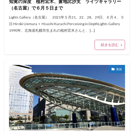
知覚の深度 植村宏木、倉地比沙支 ライツギャラリー
（名古屋）で６月５日まで
Lights Gallery（名古屋） 2021年５月21、22、28、29日、６月４、５
日 Hiroki Uemura × Hisashi Kurachi Perceiving in DepthLights Gallery
1990年、北海道札幌市生まれの植村宏木さんと、 […]
続きを読む
美術