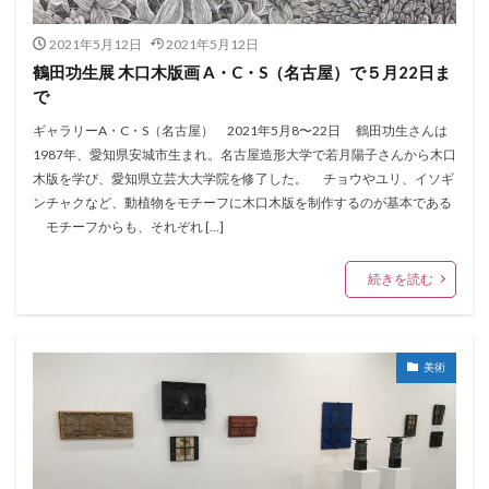
2021年5月12日
2021年5月12日
鶴田功生展 木口木版画 A・C・S（名古屋）で５月22日ま
で
ギャラリーA・C・S（名古屋） 2021年5月8〜22日 鶴田功生さんは
1987年、愛知県安城市生まれ。名古屋造形大学で若月陽子さんから木口
木版を学び、愛知県立芸大大学院を修了した。 チョウやユリ、イソギ
ンチャクなど、動植物をモチーフに木口木版を制作するのが基本である
モチーフからも、それぞれ […]
続きを読む
美術