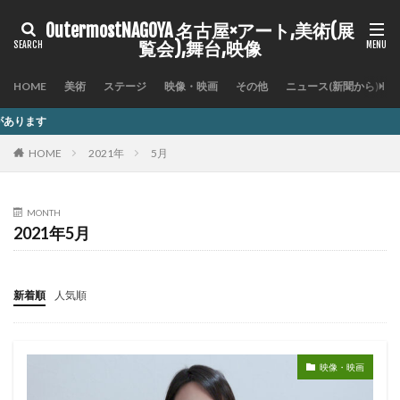
OutermostNAGOYA 名古屋×アート,美術(展
覧会),舞台,映像
HOME
美術
ステージ
映像・映画
その他
ニュース(新聞から)
記事内に商品プロ
HOME
2021年
5月
MONTH
2021年5月
新着順
人気順
映像・映画