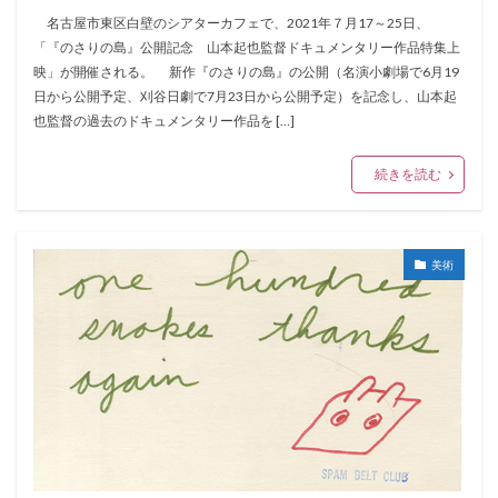
名古屋市東区白壁のシアターカフェで、2021年７月17～25日、
「『のさりの島』公開記念 山本起也監督ドキュメンタリー作品特集上
映」が開催される。 新作『のさりの島』の公開（名演小劇場で6月19
日から公開予定、刈谷日劇で7月23日から公開予定）を記念し、山本起
也監督の過去のドキュメンタリー作品を […]
続きを読む
美術