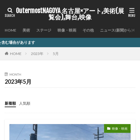
OutermostNAGOYA 名古屋×アート,美術(展
覧会),舞台,映像
HOME
美術
ステージ
映像・映画
その他
ニュース(新聞から)
記事内
HOME
2023年
5月
MONTH
2023年5月
新着順
人気順
映像・映画