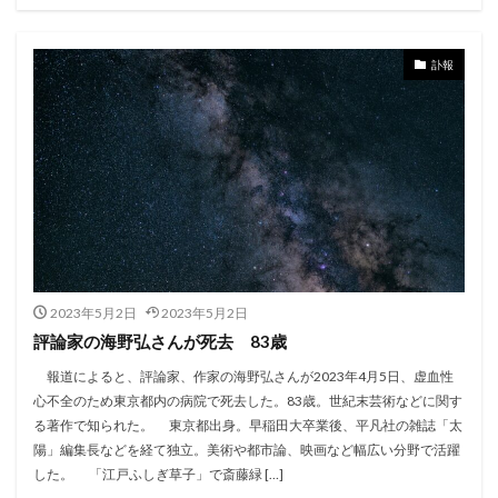
訃報
2023年5月2日
2023年5月2日
評論家の海野弘さんが死去 83歳
報道によると、評論家、作家の海野弘さんが2023年4月5日、虚血性
心不全のため東京都内の病院で死去した。83歳。世紀末芸術などに関す
る著作で知られた。 東京都出身。早稲田大卒業後、平凡社の雑誌「太
陽」編集長などを経て独立。美術や都市論、映画など幅広い分野で活躍
した。 「江戸ふしぎ草子」で斎藤緑 […]