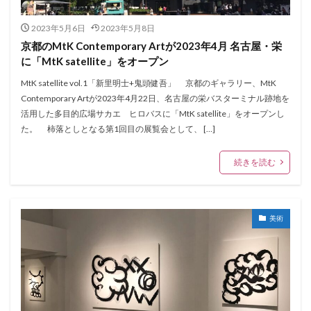
2023年5月6日
2023年5月8日
京都のMtK Contemporary Artが2023年4月 名古屋・栄
に「MtK satellite」をオープン
MtK satellite vol.1「新里明士+鬼頭健吾」 京都のギャラリー、MtK
Contemporary Artが2023年4月22日、名古屋の栄バスターミナル跡地を
活用した多目的広場サカエ ヒロバスに「MtK satellite」をオープンし
た。 柿落としとなる第1回目の展覧会として、 […]
続きを読む
美術