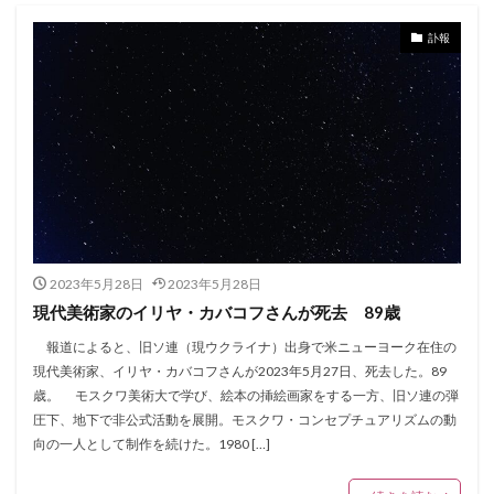
訃報
2023年5月28日
2023年5月28日
現代美術家のイリヤ・カバコフさんが死去 89歳
報道によると、旧ソ連（現ウクライナ）出身で米ニューヨーク在住の
現代美術家、イリヤ・カバコフさんが2023年5月27日、死去した。89
歳。 モスクワ美術大で学び、絵本の挿絵画家をする一方、旧ソ連の弾
圧下、地下で非公式活動を展開。モスクワ・コンセプチュアリズムの動
向の一人として制作を続けた。1980 […]