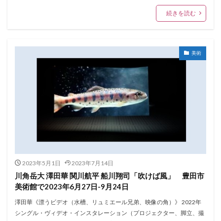
続きを読む
美術
2023年5月1日
2023年7月14日
川角岳大 澤田華 関川航平 船川翔司「吹けば風」 豊田市
美術館で2023年6月27日-9月24日
澤田華《漂うビデオ（水槽、リュミエール兄弟、映像の角）》 2022年
シングル・ヴィデオ・インスタレーション（プロジェクター、脚立、撮