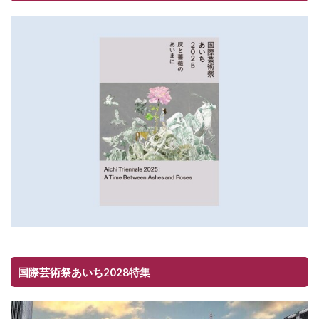
国際芸術祭あいち2028特集