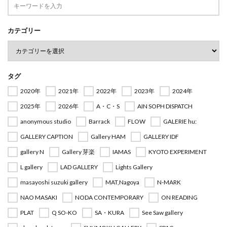
カテゴリー
タグ
2020年
2021年
2022年
2023年
2024年
2025年
2026年
A・C・S
AIN SOPH DISPATCH
anonymous studio
Barrack
FLOW
GALERIE hu:
GALLERY CAPTION
Gallery HAM
GALLERY IDF
gallery N
Gallery 芽楽
IAMAS
KYOTO EXPERIMENT
L gallery
LAD GALLERY
Lights Gallery
masayoshi suzuki gallery
MAT,Nagoya
N-MARK
NAO MASAKI
NODA CONTEMPORARY
ON READING
PLAT
Q SO-KO
SA・KURA
See Saw gallery