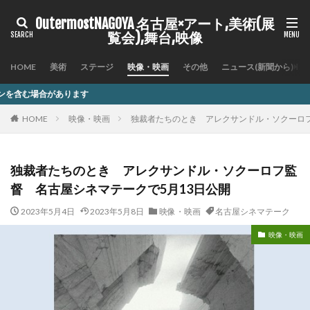
OutermostNAGOYA 名古屋×アート,美術(展
覧会),舞台,映像
HOME
美術
ステージ
映像・映画
その他
ニュース(新聞から)
記
HOME
映像・映画
独裁者たちのとき アレクサンドル・ソクーロフ
独裁者たちのとき アレクサンドル・ソクーロフ監
督 名古屋シネマテークで5月13日公開
2023年5月4日
2023年5月8日
映像・映画
名古屋シネマテーク
映像・映画