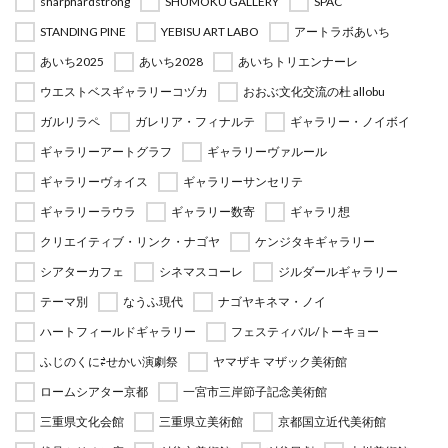
sharphardstrong
SHUMOKU GALLERY
SPAC
STANDING PINE
YEBISU ART LABO
アートラボあいち
あいち2025
あいち2028
あいちトリエンナーレ
ウエストベスギャラリーコヅカ
おおぶ文化交流の杜 allobu
ガルリラペ
ガレリア・フィナルテ
ギャラリー・ノイボイ
ギャラリーアートグラフ
ギャラリーヴァルール
ギャラリーヴォイス
ギャラリーサンセリテ
ギャラリーラウラ
ギャラリー数寄
ギャラリ想
クリエイティブ・リンク・ナゴヤ
ケンジタキギャラリー
シアターカフェ
シネマスコーレ
ジルダールギャラリー
テーマ別
なうふ現代
ナゴヤキネマ・ノイ
ハートフィールドギャラリー
フェスティバル/トーキョー
ふじのくに⇄せかい演劇祭
ヤマザキ マザック美術館
ロームシアター京都
一宮市三岸節子記念美術館
三重県文化会館
三重県立美術館
京都国立近代美術館