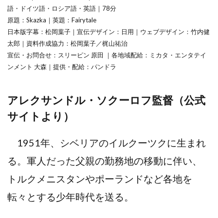
語・ドイツ語・ロシア語・英語｜78分
原題：Skazka｜英題：Fairytale
日本版字幕：松岡葉子｜宣伝デザイン：日用｜ウェブデザイン：竹内健
太郎｜資料作成協力：松岡葉子／梶山祐治
宣伝・お問合せ：スリーピン 原田 ｜各地域配給：ミカタ・エンタテイ
ンメント 大森｜提供・配給：パンドラ
アレクサンドル・ソクーロフ監督（公式
サイトより）
1951年、シベリアのイルクーツクに生まれ
る。軍人だった父親の勤務地の移動に伴い、
トルクメニスタンやポーランドなど各地を
転々とする少年時代を送る。