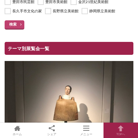
豊田市民芸館
豊田市美術館
金沢21世紀美術館
長久手市文化の家
長野県立美術館
静岡県立美術館
検索
テーマ別展覧会一覧
ホーム
シェア
メニュー
TOPへ