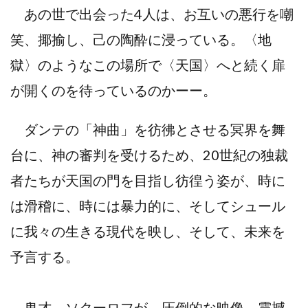
あの世で出会った4人は、お互いの悪行を嘲
笑、揶揄し、己の陶酔に浸っている。〈地
獄〉のようなこの場所で〈天国〉へと続く扉
が開くのを待っているのかーー。
ダンテの「神曲」を彷彿とさせる冥界を舞
台に、神の審判を受けるため、20世紀の独裁
者たちが天国の門を目指し彷徨う姿が、時に
は滑稽に、時には暴力的に、そしてシュール
に我々の生きる現代を映し、そして、未来を
予言する。
鬼才、ソクーロフが、圧倒的な映像、震撼