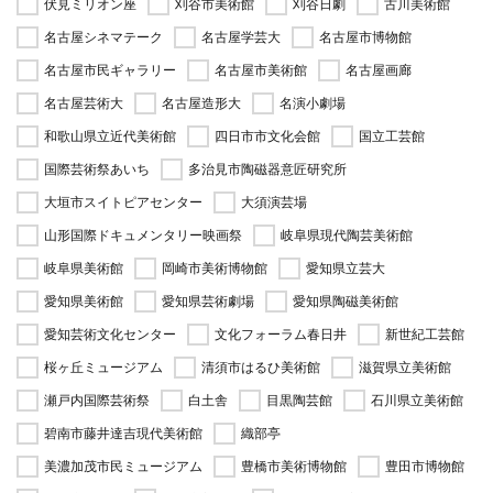
伏見ミリオン座
刈谷市美術館
刈谷日劇
古川美術館
名古屋シネマテーク
名古屋学芸大
名古屋市博物館
名古屋市民ギャラリー
名古屋市美術館
名古屋画廊
名古屋芸術大
名古屋造形大
名演小劇場
和歌山県立近代美術館
四日市市文化会館
国立工芸館
国際芸術祭あいち
多治見市陶磁器意匠研究所
大垣市スイトピアセンター
大須演芸場
山形国際ドキュメンタリー映画祭
岐阜県現代陶芸美術館
岐阜県美術館
岡崎市美術博物館
愛知県立芸大
愛知県美術館
愛知県芸術劇場
愛知県陶磁美術館
愛知芸術文化センター
文化フォーラム春日井
新世紀工芸館
桜ヶ丘ミュージアム
清須市はるひ美術館
滋賀県立美術館
瀬戸内国際芸術祭
白土舎
目黒陶芸館
石川県立美術館
碧南市藤井達吉現代美術館
織部亭
美濃加茂市民ミュージアム
豊橋市美術博物館
豊田市博物館