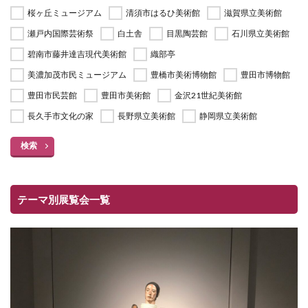
桜ヶ丘ミュージアム
清須市はるひ美術館
滋賀県立美術館
瀬戸内国際芸術祭
白土舎
目黒陶芸館
石川県立美術館
碧南市藤井達吉現代美術館
織部亭
美濃加茂市民ミュージアム
豊橋市美術博物館
豊田市博物館
豊田市民芸館
豊田市美術館
金沢21世紀美術館
長久手市文化の家
長野県立美術館
静岡県立美術館
検索
テーマ別展覧会一覧