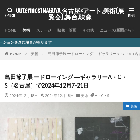
OutermostNAGOYA 名古屋×アート,美術(展
覧会),舞台,映像
HOME
美術
ステージ
映像・映画
その他
ニュース(新聞から)
ます
HOME
美術
島田節子展 ードローイング ―ギャラリーA・C・S（名古
島田節子展 ードローイング ―ギャラリーA・C・
S（名古屋）で2024年12月7-21日
2024年12月18日
2024年12月18日
美術
A・C・S
美術