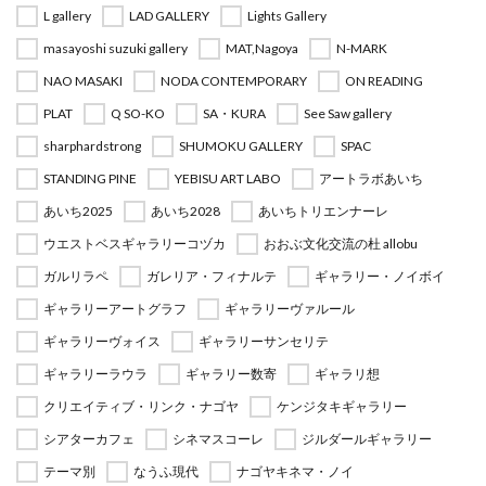
L gallery
LAD GALLERY
Lights Gallery
masayoshi suzuki gallery
MAT,Nagoya
N-MARK
NAO MASAKI
NODA CONTEMPORARY
ON READING
PLAT
Q SO-KO
SA・KURA
See Saw gallery
sharphardstrong
SHUMOKU GALLERY
SPAC
STANDING PINE
YEBISU ART LABO
アートラボあいち
あいち2025
あいち2028
あいちトリエンナーレ
ウエストベスギャラリーコヅカ
おおぶ文化交流の杜 allobu
ガルリラペ
ガレリア・フィナルテ
ギャラリー・ノイボイ
ギャラリーアートグラフ
ギャラリーヴァルール
ギャラリーヴォイス
ギャラリーサンセリテ
ギャラリーラウラ
ギャラリー数寄
ギャラリ想
クリエイティブ・リンク・ナゴヤ
ケンジタキギャラリー
シアターカフェ
シネマスコーレ
ジルダールギャラリー
テーマ別
なうふ現代
ナゴヤキネマ・ノイ