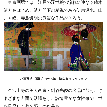
東京画壇では、江戸の浮世絵の流れに連なる鏑木
清方をはじめ、清方門下の精鋭である伊東深水、山
川秀峰、寺島紫明の良質な作品がそろう。
小西長広《踊妓》1915年
培広庵コレクション
金沢出身の美人画家・紺谷光俊の名品に加え、さ
まざまな方面で活躍をし、詩情豊かな女性像で一世
を風靡した竹久夢二の作品も。