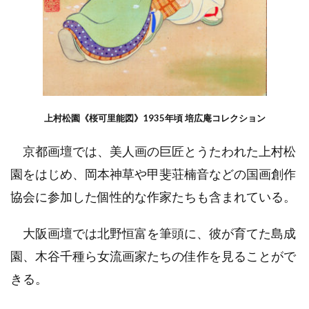
上村松園《桜可里能図》1935年頃 培広庵コレクション
京都画壇では、美人画の巨匠とうたわれた上村松
園をはじめ、岡本神草や甲斐荘楠音などの国画創作
協会に参加した個性的な作家たちも含まれている。
大阪画壇では北野恒富を筆頭に、彼が育てた島成
園、木谷千種ら女流画家たちの佳作を見ることがで
きる。