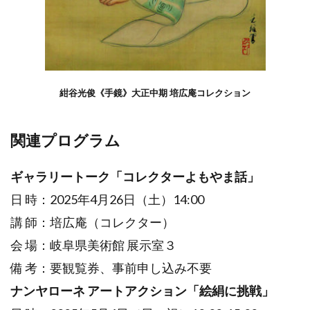
紺谷光俊《手鏡》大正中期 培広庵コレクション
関連プログラム
ギャラリートーク「コレクターよもやま話」
日 時：2025年4月26日（土）14:00
講 師：培広庵（コレクター）
会 場：岐阜県美術館 展示室３
備 考：要観覧券、事前申し込み不要
ナンヤローネ アートアクション「絵絹に挑戦」