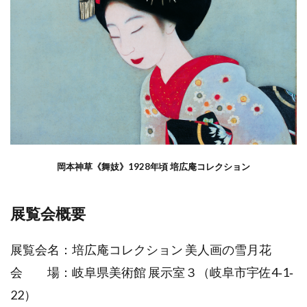
岡本神草《舞妓》1928年頃 培広庵コレクション
展覧会概要
展覧会名：培広庵コレクション 美人画の雪月花
会 場：岐阜県美術館 展示室３（岐阜市宇佐4‐1‐
22）