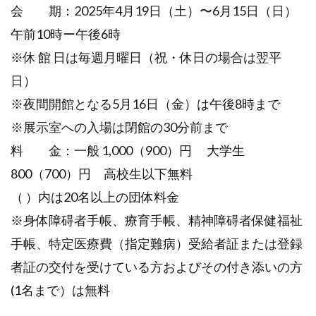
会 期：2025年4月19日（土）〜6月15日（日）
午前10時ー午後6時
※休 館 日は毎週月曜日（祝・休日の場合は翌平
日）
※夜間開館となる5月16日（金）は午後8時まで
※展示室への入場は閉館の30分前まで
料 金：一般 1,000（900）円 大学生
800（700）円 高校生以下無料
（ ）内は20名以上の団体料金
※身体障碍者手帳、療育手帳、精神障碍者保健福祉
手帳、特定医療費（指定難病）受給者証または登録
者証の交付を受けている方およびその付き添いの方
(1名まで）は無料