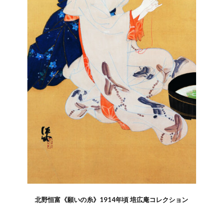
北野恒富《願いの糸》1914年頃 培広庵コレクション