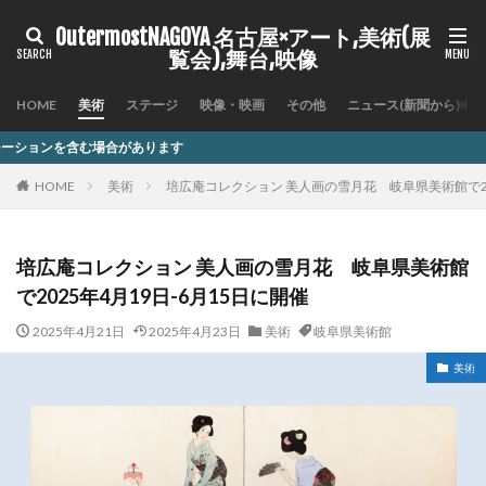
OutermostNAGOYA 名古屋×アート,美術(展
覧会),舞台,映像
HOME
美術
ステージ
映像・映画
その他
ニュース(新聞から)
記
HOME
美術
培広庵コレクション 美人画の雪月花 岐阜県美術館で20
培広庵コレクション 美人画の雪月花 岐阜県美術館
で2025年4月19日-6月15日に開催
2025年4月21日
2025年4月23日
美術
岐阜県美術館
美術