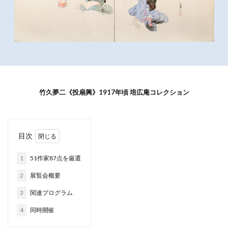
竹久夢二《投扇興》1917年頃 培広庵コレクション
目次
1
51作家87点を厳選
2
展覧会概要
3
関連プログラム
4
同時開催