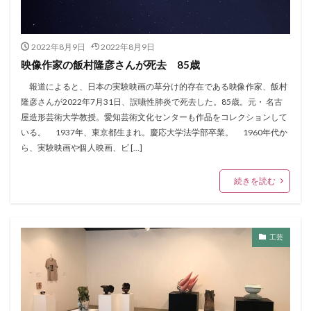
2022年8月9日
2022年8月9日
映像作家の飯村隆彦さんが死去 85歳
報道によると、日本の実験映画の草分け的存在である映像作家、飯村
隆彦さんが2022年7月31日、誤嚥性肺炎で死去した。85歳。元・ 名古
屋造形芸術大学教授。愛知芸術文化センターも作品をコレクションして
いる。 1937年、東京都生まれ。慶応大学法学部卒業。 1960年代か
ら、実験映画や個人映画、ビ […]
続きを読む
工芸