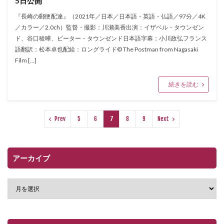
5日公開
『長崎の郵便配達』（2021年／日本／日本語・英語・仏語／97分／4K
／カラー／2.0ch）監督・撮影：川瀬美香出演：イザベル・タウンゼン
ド、谷口稜曄、ピーター・タウンゼンド日本語字幕：小川政弘フランス
語翻訳：松本卓也配給：ロングライド© The Postman from Nagasaki
Film […]
続きを読む
Prev
5
6
7
8
9
Next
アーカイブ