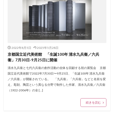
2022年8月5日
2025年5月28日
京都国⽴近代美術館 「⽣誕100年 清⽔九兵衞／六兵
衞」7月30日-9月25日に開催
清⽔九兵衞と七代六兵衞の創作活動の全体を回顧する初の展覧会 京都
国⽴近代美術館で2022年7⽉30⽇〜9⽉25⽇、「⽣誕100年 清⽔九兵衞
／六兵衞」が開催されている。 「九兵衞」「六兵衞」などと名前を変
え、彫刻、陶芸という異なる分野で制作した作家、清⽔九兵衞／六兵衞
（1922-2006年）の全 […]
続きを読む