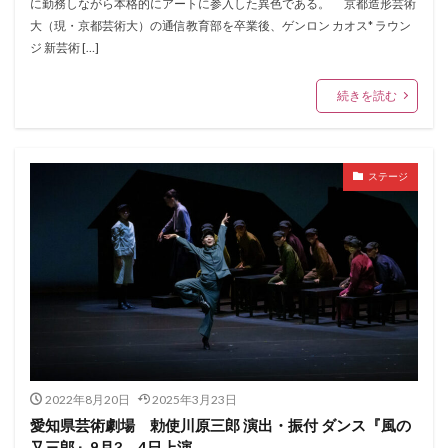
に勤務しながら本格的にアートに参入した異色である。 京都造形芸術
大（現・京都芸術大）の通信教育部を卒業後、ゲンロン カオス* ラウン
ジ 新芸術 […]
続きを読む
ステージ
2022年8月20日
2025年3月23日
愛知県芸術劇場 勅使川原三郎 演出・振付 ダンス『風の
又三郎』9月3、4日上演