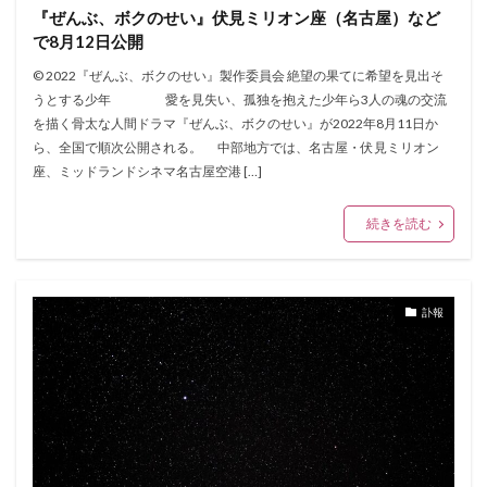
『ぜんぶ、ボクのせい』伏見ミリオン座（名古屋）など
で8月12日公開
© 2022『ぜんぶ、ボクのせい』製作委員会 絶望の果てに希望を見出そ
うとする少年 愛を見失い、孤独を抱えた少年ら3人の魂の交流
を描く骨太な人間ドラマ『ぜんぶ、ボクのせい』が2022年8月11日か
ら、全国で順次公開される。 中部地方では、名古屋・伏見ミリオン
座、ミッドランドシネマ名古屋空港 […]
続きを読む
訃報