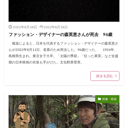
2022年8月18日
2022年8月18日
ファッション・デザイナーの森英恵さんが死去 96歳
報道によると、日本を代表するファッション・デザイナーの森英恵さ
んが2022年8月11日、老衰のため死去した。96歳だった。 1926年、
島根県生まれ。東京女子大卒。「太陽の季節」「狂った果実」など全盛
期の日本映画の衣装も手がけた。文化勲章受章。
続きを読む
映像・映画