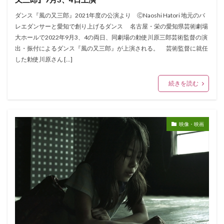
ダンス『風の又三郎』2021年度の公演より ⒸNaoshi Hatori 地元のバ
レエダンサーと愛知で創り上げるダンス 名古屋・栄の愛知県芸術劇場
大ホールで2022年9月3、4の両日、同劇場の勅使川原三郎芸術監督の演
出・振付によるダンス『風の又三郎』が上演される。 芸術監督に就任
した勅使川原さん […]
続きを読む
映像・映画