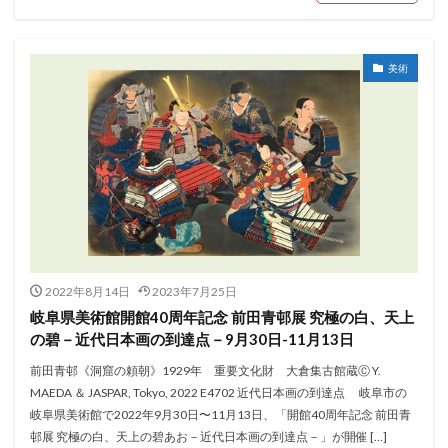
美術
2022年8月14日
2023年7月25日
岐阜県美術館開館40周年記念 前田青邨展 究極の白、天上
の碧－近代日本画の到達点－9月30日-11月13日
前田青邨《洞窟の頼朝》1929年 重要文化財 大倉集古館蔵Ⓒ Y.
MAEDA ＆ JASPAR, Tokyo, 2022 E4702 近代日本画の到達点 岐阜市の
岐阜県美術館で2022年9月30日〜11月13日、「開館40周年記念 前田青
邨展 究極の白、天上の碧あお－近代日本画の到達点－」が開催 […]