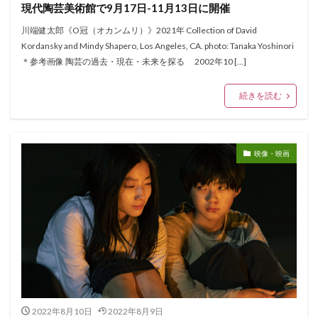
現代陶芸美術館で9月17日-11月13日に開催
川端健太郎《O冠（オカンムリ）》2021年 Collection of David
Kordansky and Mindy Shapero, Los Angeles, CA. photo: Tanaka Yoshinori
＊参考画像 陶芸の過去・現在・未来を探る 2002年10 […]
続きを読む
映像・映画
2022年8月10日
2022年8月9日