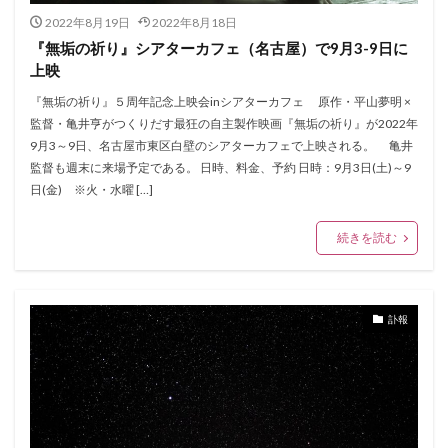
2022年8月19日
2022年8月18日
『無垢の祈り』シアターカフェ（名古屋）で9月3-9日に
上映
『無垢の祈り』５周年記念上映会inシアターカフェ 原作・平山夢明 ×
監督・亀井亨がつくりだす最狂の自主製作映画『無垢の祈り』が2022年
9月3～9日、名古屋市東区白壁のシアターカフェで上映される。 亀井
監督も週末に来場予定である。 日時、料金、予約 日時：9月3日(土)～9
日(金) ※火・水曜 […]
続きを読む
訃報