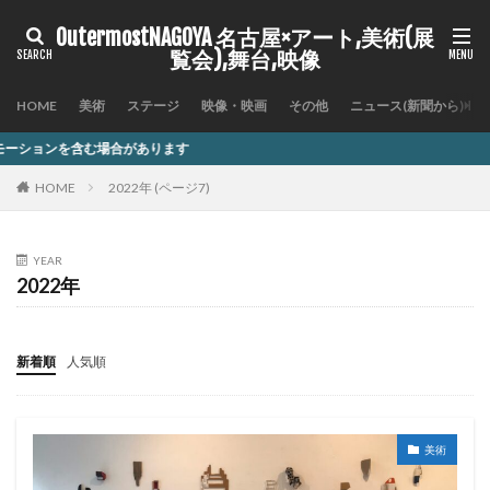
OutermostNAGOYA 名古屋×アート,美術(展
覧会),舞台,映像
HOME
美術
ステージ
映像・映画
その他
ニュース(新聞から)
ります
HOME
2022年 (ページ7)
YEAR
2022年
新着順
人気順
美術