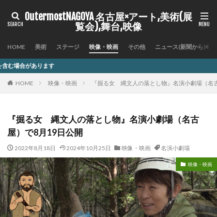
OutermostNAGOYA 名古屋×アート,美術(展
覧会),舞台,映像
HOME
美術
ステージ
映像・映画
その他
ニュース(新聞から)
す
HOME
映像・映画
『掘る女 縄文人の落とし物』名演小劇場（名
『掘る女 縄文人の落とし物』名演小劇場（名古
屋）で8月19日公開
2022年8月18日
2024年10月25日
映像・映画
名演小劇場
映像・映画