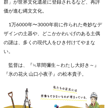
群」が世界文化遺産に登録されるなど、再評
価が進む縄文文化。
1万6000年〜3000年前に作られた奇妙なデ
ザインの土器や、どこかかわいげのある土偶
の謎は、多くの現代人をひき付けてやまな
い。
監督は、『≒草間彌生～わたし大好き～』
『氷の花火 山口小夜子』の松本貴子。