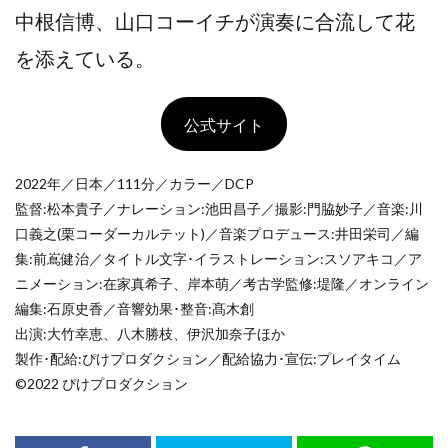
中根信博、山口コーイチが演奏に合流して花
を添えている。
公式サイト
2022年／日本／111分／カラー／DCP
監督:松本貴子／ナレーション:池田昌子／撮影:門脇妙子／音楽:川
口義之(栗コーダーカルテット)／音楽プロデュース:井田栄司／編
集:前嶌健治／タイトル文字･イラストレーション:スソアキコ／ア
ニメーション:在家真希子、岸本萌／考古学監修:堤隆／オンライン
編集:石原史香／音響効果･整音:髙木創
出演:大竹幸恵、八木勝枝、伊沢加奈子ほか
製作･配給:ぴけプロダクション／配給協力･宣伝:プレイタイム
©︎2022 ぴけプロダクション