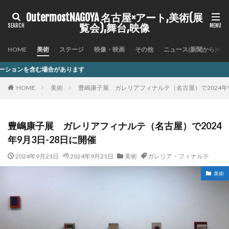
OutermostNAGOYA 名古屋×アート,美術(展
覧会),舞台,映像
HOME
美術
ステージ
映像・映画
その他
ニュース(新聞から)
ります
HOME
美術
豊嶋康子展 ガレリアフィナルテ（名古屋）で2024年9
豊嶋康子展 ガレリアフィナルテ（名古屋）で2024
年9月3日-28日に開催
2024年9月21日
2024年9月21日
美術
ガレリア・フィナルテ
美術