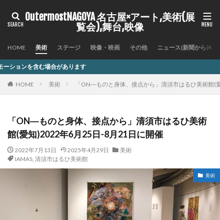
OutermostNAGOYA 名古屋×アート,美術(展
覧会),舞台,映像
HOME
美術
ステージ
映像・映画
その他
ニュース(新聞から)
ります
HOME
美術
「ON―ものと身体、接点から」清須市はるひ美術館(愛知)
「ON―ものと身体、接点から」清須市はるひ美術
館(愛知)2022年6月25日-8月21日に開催
2022年7月13日
2025年4月29日
美術
IAMAS
,
清須市はるひ美術館
美術