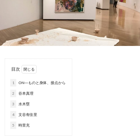
目次
1
ON―ものと身体、接点から
2
谷本真理
3
水木塁
4
文谷有佳里
5
時里充