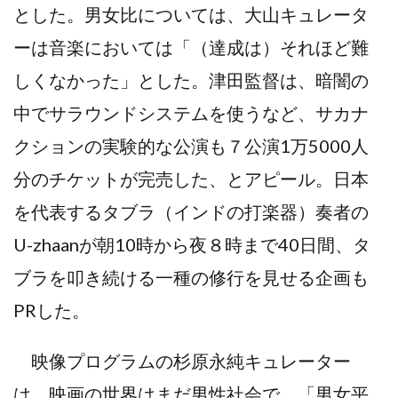
とした。男女比については、大山キュレータ
ーは音楽においては「（達成は）それほど難
しくなかった」とした。津田監督は、暗闇の
中でサラウンドシステムを使うなど、サカナ
クションの実験的な公演も７公演1万5000人
分のチケットが完売した、とアピール。日本
を代表するタブラ（インドの打楽器）奏者の
U-zhaanが朝10時から夜８時まで40日間、タ
ブラを叩き続ける一種の修行を見せる企画も
PRした。
映像プログラムの杉原永純キュレーター
は、映画の世界はまだ男性社会で、「男女平