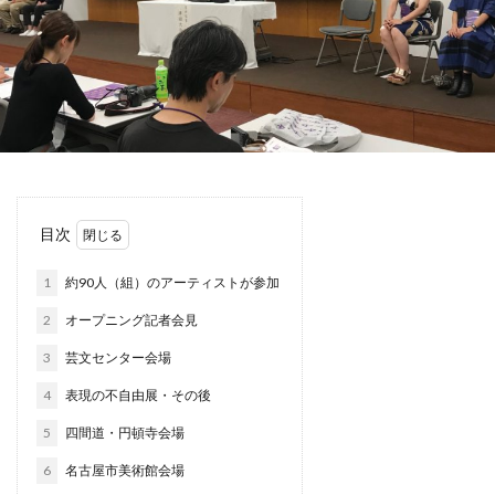
目次
1
約90人（組）のアーティストが参加
2
オープニング記者会見
3
芸文センター会場
4
表現の不自由展・その後
5
四間道・円頓寺会場
6
名古屋市美術館会場