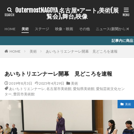
OutermostNAGOYA 名古屋×アート,美術(展
覧会),舞台,映像
HOME
美術
ステージ
映像・映画
その他
ニュース(新聞から)
記事内に商品プロモーションを含む場合があ
HOME
美術
あいちトリエンナーレ開幕 見どころを速報
あいちトリエンナーレ開幕 見どころを速報
2019年8月3日
2025年4月29日
美術
あいちトリエンナーレ
,
名古屋市美術館
,
愛知県美術館
,
愛知芸術文化セン
ター
,
豊田市美術館
美術