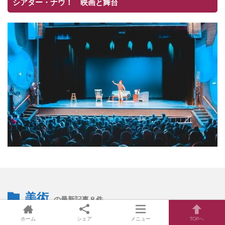
シアター・ナウ！ 映画と舞台
美術
の最新記事８件
ホーム
シェア
メニュー
TOPへ