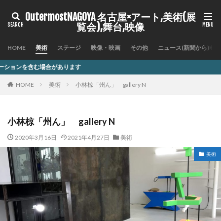
OutermostNAGOYA 名古屋×アート,美術(展
覧会),舞台,映像
HOME
美術
ステージ
映像・映画
その他
ニュース(新聞から)
す
HOME
美術
小林椋「州ん」 gallery N
小林椋「州ん」 gallery N
2020年3月16日
2021年4月27日
美術
美術