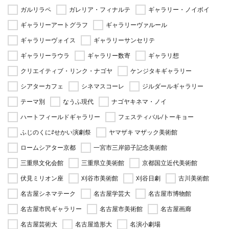
ガルリラペ
ガレリア・フィナルテ
ギャラリー・ノイボイ
ギャラリーアートグラフ
ギャラリーヴァルール
ギャラリーヴォイス
ギャラリーサンセリテ
ギャラリーラウラ
ギャラリー数寄
ギャラリ想
クリエイティブ・リンク・ナゴヤ
ケンジタキギャラリー
シアターカフェ
シネマスコーレ
ジルダールギャラリー
テーマ別
なうふ現代
ナゴヤキネマ・ノイ
ハートフィールドギャラリー
フェスティバル/トーキョー
ふじのくに⇄せかい演劇祭
ヤマザキ マザック美術館
ロームシアター京都
一宮市三岸節子記念美術館
三重県文化会館
三重県立美術館
京都国立近代美術館
伏見ミリオン座
刈谷市美術館
刈谷日劇
古川美術館
名古屋シネマテーク
名古屋学芸大
名古屋市博物館
名古屋市民ギャラリー
名古屋市美術館
名古屋画廊
名古屋芸術大
名古屋造形大
名演小劇場