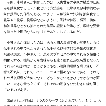
今回、小林さんが制作したのは、現実世界の事象の構造や仕組
みを抽象化するモデル化という方法論を、伝承や疑似科学的な事
象に援用した作品である。つまり、自然現象の法則を抽象化する
化学や生物学、物理学などのように、民話や伝説、慣習、信仰、
精神世界などから抽出された集団の記憶や伝承など、曖昧な要素
を持った中間的なものを《モデル》にしているのだ。
小林さんが注目したのは、ある人間の集団で長い歴史とともに
伝承される中でもたらされた伝承や疑似科学的な事象の曖昧さ、
飛躍や誤読。小林さんは、思考のプロセスの中でそれらを極度に
抽象化する。機能からも意味からも遠く離れた反復装置となった
それらの造形物は、どこかぎこちない規則的運動を繰り返し、不
穏で不気味。それでいてユーモラスで憎めないのである。それぞ
れの反復運動が大仰でなく、どちらかといえばひそやかなのが面
白い。大きな音も立てず、それぞれの動きをひたむきに繰り返し
ているのである。
出品された作品は、2つのグループに分かれていた。１つは、カ