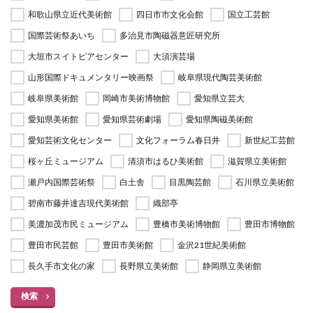
和歌山県立近代美術館
四日市市文化会館
国立工芸館
国際芸術祭あいち
多治見市陶磁器意匠研究所
大垣市スイトピアセンター
大須演芸場
山形国際ドキュメンタリー映画祭
岐阜県現代陶芸美術館
岐阜県美術館
岡崎市美術博物館
愛知県立芸大
愛知県美術館
愛知県芸術劇場
愛知県陶磁美術館
愛知芸術文化センター
文化フォーラム春日井
新世紀工芸館
桜ヶ丘ミュージアム
清須市はるひ美術館
滋賀県立美術館
瀬戸内国際芸術祭
白土舎
目黒陶芸館
石川県立美術館
碧南市藤井達吉現代美術館
織部亭
美濃加茂市民ミュージアム
豊橋市美術博物館
豊田市博物館
豊田市民芸館
豊田市美術館
金沢21世紀美術館
長久手市文化の家
長野県立美術館
静岡県立美術館
検索