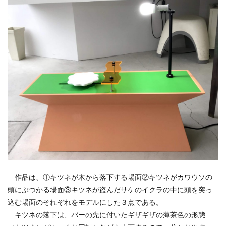
作品は、①キツネが木から落下する場面②キツネがカワウソの
頭にぶつかる場面③キツネが盗んだサケのイクラの中に頭を突っ
込む場面のそれぞれをモデルにした３点である。
キツネの落下は、バーの先に付いたギザギザの薄茶色の形態