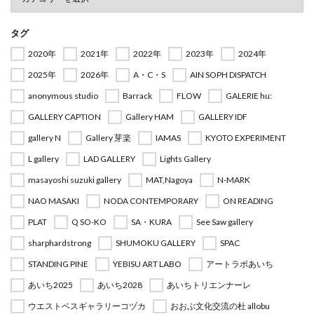
タグ
2020年
2021年
2022年
2023年
2024年
2025年
2026年
A・C・S
AIN SOPH DISPATCH
anonymous studio
Barrack
FLOW
GALERIE hu:
GALLERY CAPTION
Gallery HAM
GALLERY IDF
gallery N
Gallery 芽楽
IAMAS
KYOTO EXPERIMENT
L gallery
LAD GALLERY
Lights Gallery
masayoshi suzuki gallery
MAT,Nagoya
N-MARK
NAO MASAKI
NODA CONTEMPORARY
ON READING
PLAT
Q SO-KO
SA・KURA
See Saw gallery
sharphardstrong
SHUMOKU GALLERY
SPAC
STANDING PINE
YEBISU ART LABO
アートラボあいち
あいち2025
あいち2028
あいちトリエンナーレ
ウエストベスギャラリーコヅカ
おおぶ文化交流の杜 allobu