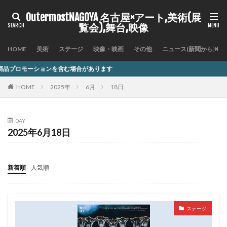
OutermostNAGOYA 名古屋×アート,美術(展
覧会),舞台,映像
HOME
美術
ステージ
映像・映画
その他
ニュース(新聞から)
を含む場合があります
HOME
2025年
6月
18日
DAY
2025年6月18日
新着順
人気順
ステージ