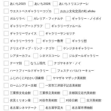
あいち2025
あいち2028
あいちトリエンナーレ
ウエストベスギャラリーコヅカ
おおぶ文化交流の杜 allobu
ガルリラペ
ガレリア・フィナルテ
ギャラリー・ノイボイ
ギャラリーアートグラフ
ギャラリーヴァルール
ギャラリーヴォイス
ギャラリーサンセリテ
ギャラリーラウラ
ギャラリー数寄
ギャラリ想
クリエイティブ・リンク・ナゴヤ
ケンジタキギャラリー
シアターカフェ
シネマスコーレ
ジルダールギャラリー
テーマ別
なうふ現代
ナゴヤキネマ・ノイ
ハートフィールドギャラリー
フェスティバル/トーキョー
ふじのくに⇄せかい演劇祭
ヤマザキ マザック美術館
ロームシアター京都
一宮市三岸節子記念美術館
三重県文化会館
三重県立美術館
京都国立近代美術館
伏見ミリオン座
刈谷市美術館
刈谷日劇
古川美術館
名古屋シネマテーク
名古屋学芸大
名古屋市博物館