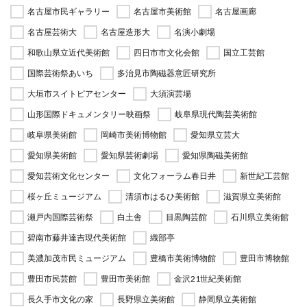
名古屋市民ギャラリー
名古屋市美術館
名古屋画廊
名古屋芸術大
名古屋造形大
名演小劇場
和歌山県立近代美術館
四日市市文化会館
国立工芸館
国際芸術祭あいち
多治見市陶磁器意匠研究所
大垣市スイトピアセンター
大須演芸場
山形国際ドキュメンタリー映画祭
岐阜県現代陶芸美術館
岐阜県美術館
岡崎市美術博物館
愛知県立芸大
愛知県美術館
愛知県芸術劇場
愛知県陶磁美術館
愛知芸術文化センター
文化フォーラム春日井
新世紀工芸館
桜ヶ丘ミュージアム
清須市はるひ美術館
滋賀県立美術館
瀬戸内国際芸術祭
白土舎
目黒陶芸館
石川県立美術館
碧南市藤井達吉現代美術館
織部亭
美濃加茂市民ミュージアム
豊橋市美術博物館
豊田市博物館
豊田市民芸館
豊田市美術館
金沢21世紀美術館
長久手市文化の家
長野県立美術館
静岡県立美術館