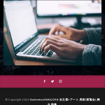
© Copyright 2026
OutermostNAGOYA 名古屋×アート,美術(展覧会),舞
台,映像
.