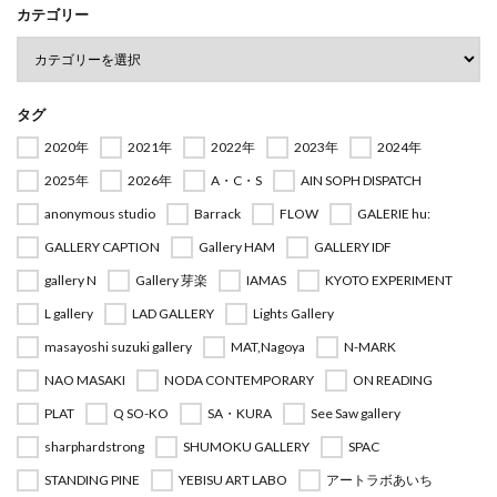
カテゴリー
タグ
2020年
2021年
2022年
2023年
2024年
2025年
2026年
A・C・S
AIN SOPH DISPATCH
anonymous studio
Barrack
FLOW
GALERIE hu:
GALLERY CAPTION
Gallery HAM
GALLERY IDF
gallery N
Gallery 芽楽
IAMAS
KYOTO EXPERIMENT
L gallery
LAD GALLERY
Lights Gallery
masayoshi suzuki gallery
MAT,Nagoya
N-MARK
NAO MASAKI
NODA CONTEMPORARY
ON READING
PLAT
Q SO-KO
SA・KURA
See Saw gallery
sharphardstrong
SHUMOKU GALLERY
SPAC
STANDING PINE
YEBISU ART LABO
アートラボあいち