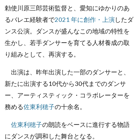
勅使川原三郎芸術監督と、愛知にゆかりのあ
るバレエ経験者で
2021 年に創作・上演
したダ
ンス公演。ダンスが盛んなこの地域の特性を
生かし、若手ダンサーを育てる人材養成の取
り組みとして、再演する。
出演は、昨年出演した一部のダンサーと、
新たに出演する10代から30代までのダンサ
ー、アーティスティック・コラボレーターを
務める
佐東利穂子
の十余名。
佐東利穂子
の朗読をベースに進行する物語
にダンスが調和した舞台となる。