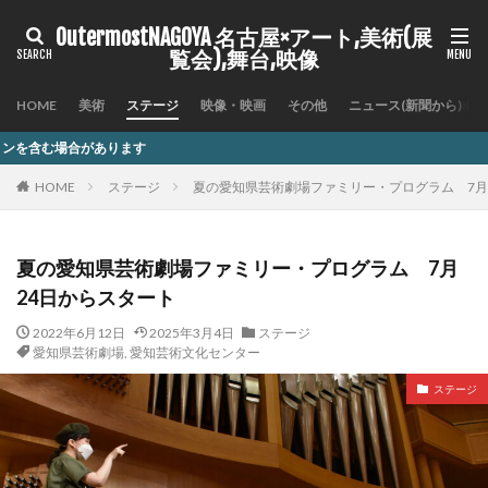
OutermostNAGOYA 名古屋×アート,美術(展
覧会),舞台,映像
HOME
美術
ステージ
映像・映画
その他
ニュース(新聞から)
記
HOME
ステージ
夏の愛知県芸術劇場ファミリー・プログラム 7月
夏の愛知県芸術劇場ファミリー・プログラム 7月
24日からスタート
2022年6月12日
2025年3月4日
ステージ
愛知県芸術劇場
,
愛知芸術文化センター
ステージ