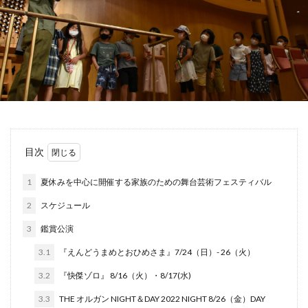
目次
1
夏休みを中心に開催する家族のための舞台芸術フェスティバル
2
スケジュール
3
鑑賞公演
3.1
『えんどうまめとおひめさま』7/24（日）- 26（火）
3.2
『快傑ゾロ』 8/16（火）・8/17(水)
3.3
THE オルガン NIGHT＆DAY 2022 NIGHT 8/26（金）DAY