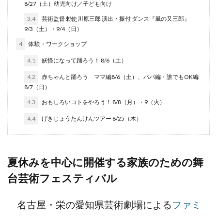
8/27（土）幼児向け／子ども向け
3.4
芸術監督 勅使川原三郎 演出・振付 ダンス『風の又三郎』
9/3（土）・9/4（日）
4
体験・ワークショップ
4.1
妖怪になって踊ろう！ 8/6（土）
4.2
赤ちゃんと踊ろう ママ編8/6（土）、パパ編・誰でもOK編
8/7（日）
4.3
おもしろいコトをやろう！ 8/8（月）・9（火）
4.4
げきじょうたんけんツアー 8/25（木）
夏休みを中心に開催する家族のための舞
台芸術フェスティバル
名古屋・栄の愛知県芸術劇場による
ファミ