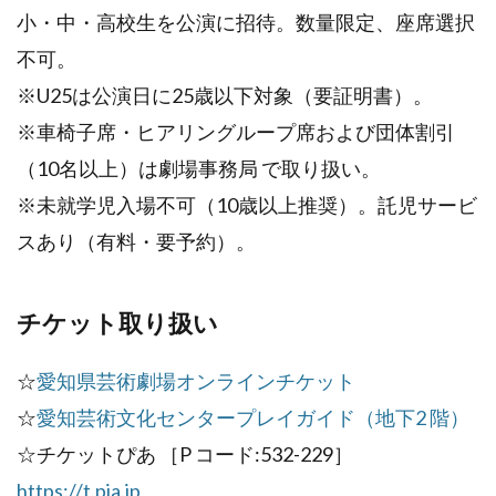
小・中・高校生を公演に招待。数量限定、座席選択
不可。
※U25は公演日に25歳以下対象（要証明書）。
※車椅子席・ヒアリングループ席および団体割引
（10名以上）は劇場事務局 で取り扱い。
※未就学児入場不可（10歳以上推奨）。託児サービ
スあり（有料・要予約）。
チケット取り扱い
☆
愛知県芸術劇場オンラインチケット
☆
愛知芸術文化センタープレイガイド（地下2 階）
☆チケットぴあ ［P コード:532-229］
https://t.pia.jp