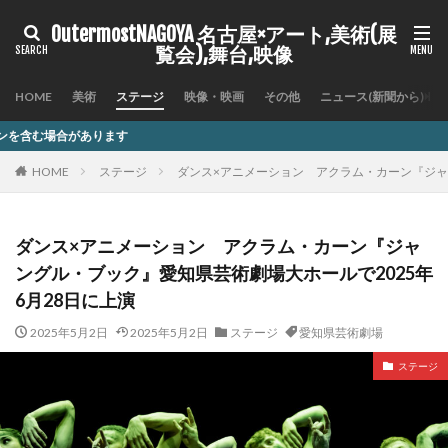
OutermostNAGOYA 名古屋×アート,美術(展
覧会),舞台,映像
HOME
美術
ステージ
映像・映画
その他
ニュース(新聞から)
す
HOME
ステージ
ダンス×アニメーション アクラム・カーン『ジャン
ダンス×アニメーション アクラム・カーン『ジャ
ングル・ブック』愛知県芸術劇場大ホールで2025年
6月28日に上演
2025年5月2日
2025年5月2日
ステージ
愛知県芸術劇場
ステージ