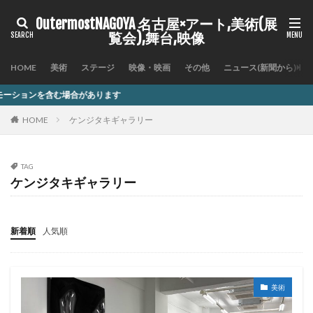
OutermostNAGOYA 名古屋×アート,美術(展
覧会),舞台,映像
HOME
美術
ステージ
映像・映画
その他
ニュース(新聞から)
ります
HOME
ケンジタキギャラリー
TAG
ケンジタキギャラリー
新着順
人気順
美術