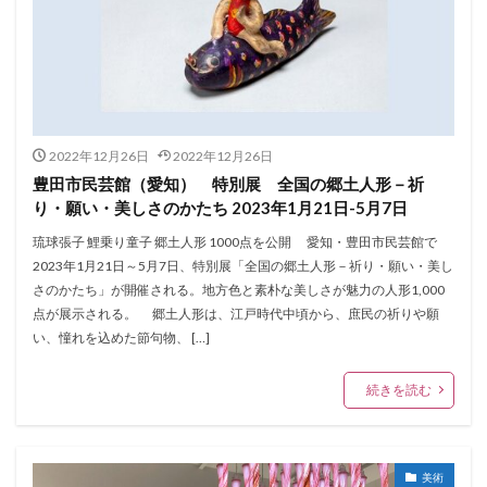
2022年12月26日
2022年12月26日
豊田市民芸館（愛知） 特別展 全国の郷土人形－祈
り・願い・美しさのかたち 2023年1月21日-5月7日
琉球張子 鯉乗り童子 郷土人形 1000点を公開 愛知・豊田市民芸館で
2023年1月21日～5月7日、特別展「全国の郷土人形－祈り・願い・美し
さのかたち」が開催される。地方色と素朴な美しさが魅力の人形1,000
点が展示される。 郷土人形は、江戸時代中頃から、庶民の祈りや願
い、憧れを込めた節句物、 […]
続きを読む
美術