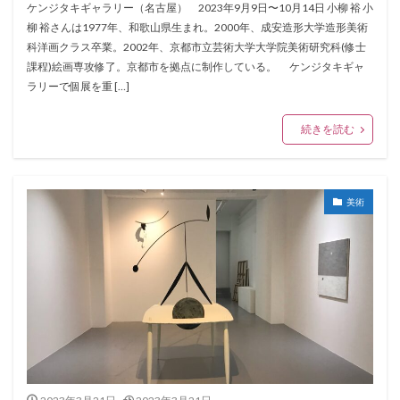
ケンジタキギャラリー（名古屋） 2023年9月9日〜10月14日 小柳 裕 小
柳 裕さんは1977年、和歌山県生まれ。2000年、成安造形大学造形美術
科洋画クラス卒業。2002年、京都市立芸術大学大学院美術研究科(修士
課程)絵画専攻修了。京都市を拠点に制作している。 ケンジタキギャ
ラリーで個展を重 […]
続きを読む
美術