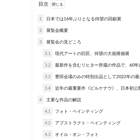
目次
1
日本では16年ぶりとなる待望の回顧展
2
展覧会概要
3
展覧会の見どころ
3.1
現代アートの巨匠、待望の大規模個展
3.2
最新作を含むリヒター所蔵の作品で、60年
3.3
豊田会場のみの特別出品として2022年の
3.4
近年の最重要作《ビルケナウ》、日本初公
4
主要な作品の解説
4.1
フォト・ペインティング
4.2
アブストラクト・ペインティング
4.3
オイル・オン・フォト