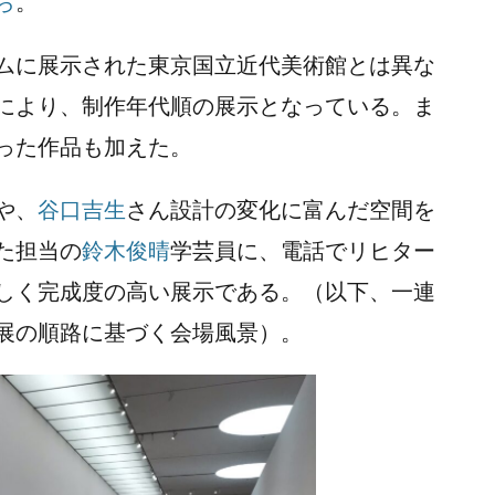
ら
。
ムに展示された東京国立近代美術館とは異な
により、制作年代順の展示となっている。ま
った作品も加えた。
や、
谷口吉生
さん設計の変化に富んだ空間を
た担当の
鈴木俊晴
学芸員に、電話でリヒター
しく完成度の高い展示である。（以下、一連
展の順路に基づく会場風景）。