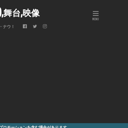
会),舞台,映像
・ナウ！
む場合があります