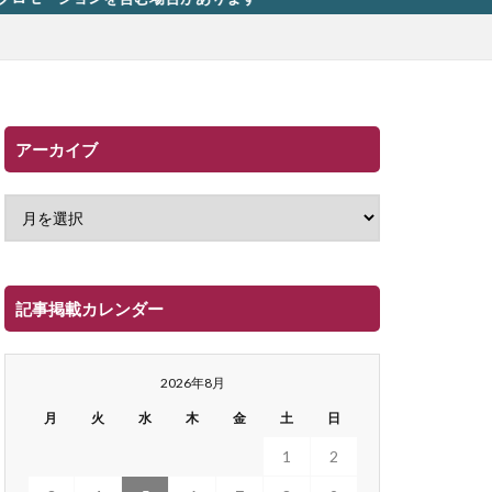
アーカイブ
記事掲載カレンダー
2026年8月
月
火
水
木
金
土
日
1
2