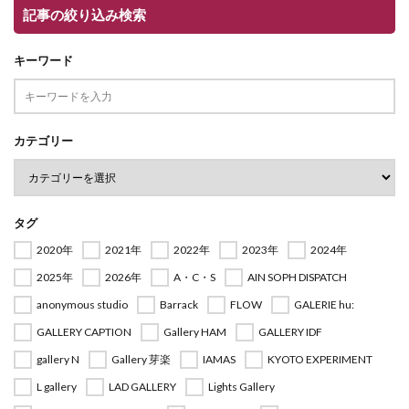
記事の絞り込み検索
キーワード
カテゴリー
タグ
2020年
2021年
2022年
2023年
2024年
2025年
2026年
A・C・S
AIN SOPH DISPATCH
anonymous studio
Barrack
FLOW
GALERIE hu:
GALLERY CAPTION
Gallery HAM
GALLERY IDF
gallery N
Gallery 芽楽
IAMAS
KYOTO EXPERIMENT
L gallery
LAD GALLERY
Lights Gallery