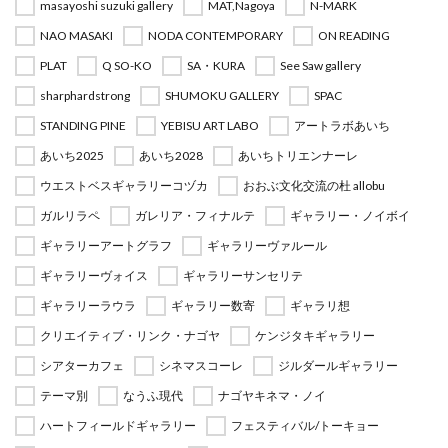
masayoshi suzuki gallery
MAT,Nagoya
N-MARK
NAO MASAKI
NODA CONTEMPORARY
ON READING
PLAT
Q SO-KO
SA・KURA
See Saw gallery
sharphardstrong
SHUMOKU GALLERY
SPAC
STANDING PINE
YEBISU ART LABO
アートラボあいち
あいち2025
あいち2028
あいちトリエンナーレ
ウエストベスギャラリーコヅカ
おおぶ文化交流の杜 allobu
ガルリラペ
ガレリア・フィナルテ
ギャラリー・ノイボイ
ギャラリーアートグラフ
ギャラリーヴァルール
ギャラリーヴォイス
ギャラリーサンセリテ
ギャラリーラウラ
ギャラリー数寄
ギャラリ想
クリエイティブ・リンク・ナゴヤ
ケンジタキギャラリー
シアターカフェ
シネマスコーレ
ジルダールギャラリー
テーマ別
なうふ現代
ナゴヤキネマ・ノイ
ハートフィールドギャラリー
フェスティバル/トーキョー