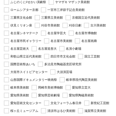
ふじのくに⇄せかい演劇祭
ヤマザキ マザック美術館
ロームシアター京都
一宮市三岸節子記念美術館
三重県文化会館
三重県立美術館
京都国立近代美術館
伏見ミリオン座
刈谷市美術館
刈谷日劇
古川美術館
名古屋シネマテーク
名古屋学芸大
名古屋市博物館
名古屋市民ギャラリー
名古屋市美術館
名古屋画廊
名古屋芸術大
名古屋造形大
名演小劇場
和歌山県立近代美術館
四日市市文化会館
国立工芸館
国際芸術祭あいち
多治見市陶磁器意匠研究所
大垣市スイトピアセンター
大須演芸場
山形国際ドキュメンタリー映画祭
岐阜県現代陶芸美術館
岐阜県美術館
岡崎市美術博物館
愛知県立芸大
愛知県美術館
愛知県芸術劇場
愛知県陶磁美術館
愛知芸術文化センター
文化フォーラム春日井
新世紀工芸館
桜ヶ丘ミュージアム
清須市はるひ美術館
滋賀県立美術館