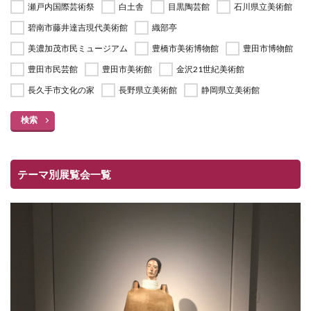
瀬戸内国際芸術祭
白土舎
目黒陶芸館
石川県立美術館
碧南市藤井達吉現代美術館
織部亭
美濃加茂市民ミュージアム
豊橋市美術博物館
豊田市博物館
豊田市民芸館
豊田市美術館
金沢21世紀美術館
長久手市文化の家
長野県立美術館
静岡県立美術館
検索
テーマ別展覧会一覧