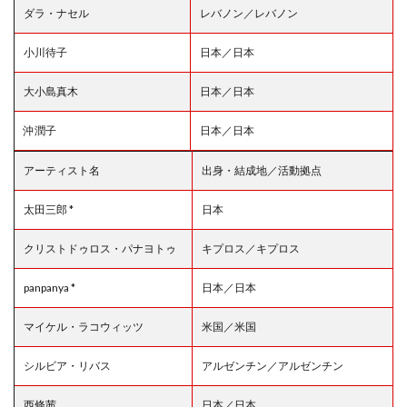
ダラ・ナセル
レバノン／レバノン
小川待子
日本／日本
大小島真木
日本／日本
沖潤子
日本／日本
アーティスト名
出身・結成地／活動拠点
太田三郎 *
日本
クリストドゥロス・パナヨトゥ
キプロス／キプロス
panpanya *
日本／日本
マイケル・ラコウィッツ
米国／米国
シルビア・リバス
アルゼンチン／アルゼンチン
西條茜
日本／日本