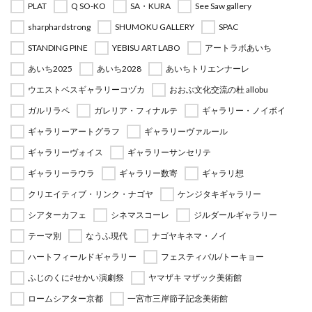
PLAT
Q SO-KO
SA・KURA
See Saw gallery
sharphardstrong
SHUMOKU GALLERY
SPAC
STANDING PINE
YEBISU ART LABO
アートラボあいち
あいち2025
あいち2028
あいちトリエンナーレ
ウエストベスギャラリーコヅカ
おおぶ文化交流の杜 allobu
ガルリラペ
ガレリア・フィナルテ
ギャラリー・ノイボイ
ギャラリーアートグラフ
ギャラリーヴァルール
ギャラリーヴォイス
ギャラリーサンセリテ
ギャラリーラウラ
ギャラリー数寄
ギャラリ想
クリエイティブ・リンク・ナゴヤ
ケンジタキギャラリー
シアターカフェ
シネマスコーレ
ジルダールギャラリー
テーマ別
なうふ現代
ナゴヤキネマ・ノイ
ハートフィールドギャラリー
フェスティバル/トーキョー
ふじのくに⇄せかい演劇祭
ヤマザキ マザック美術館
ロームシアター京都
一宮市三岸節子記念美術館