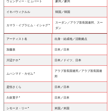
ウェンディー・ヒュバート
豪州／豪州
イキバウィクルル
韓国／韓国
スーダン／アラブ首長国連邦、スー
カマラ・イブラヒム・イシャグ *
ダン
アーティスト名
出身・結成地／活動拠点
加藤泉
日本／日本
川辺ナホ *
日本／ドイツ、日本
アラブ首長国連邦／アラブ首長国連
ムハンマド・カゼム *
邦
是恒さくら
日本／日本
久保寛子 *
日本／日本
シモーヌ・リー *
米国／米国