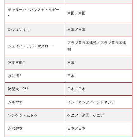
チャヌーパ・ハンスカ・ルガー
米国／米国
*
◎マユンキキ
日本／日本
アラブ首長国連邦／アラブ首長国連
シェイハ・アル・マズロー
邦
宮本三郎 *
日本
水谷清 *
日本
諸星大二郎 *
日本／日本
ムルヤナ
インドネシア／インドネシア
ワンゲシ・ムトゥ
ケニア／米国、ケニア
永沢碧衣
日本／日本