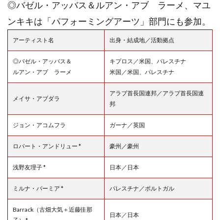
◎バゼル・アッバス＆ルアン・アブ゠ラーメ、マユ
ンキキは「パフォーミングアーツ」部門にも参加。
アーティスト名
出身・結成地／活動拠点
◎バゼル・アッバス＆
キプロス／米国、パレスチナ
ルアン・アブ゠ラーメ
米国／米国、パレスチナ
アラブ首長国連邦／アラブ首長国連
メイサ・アブダラ
邦
ジョン・アコムフラ
ガーナ／英国
ロバート・アンドリュー *
豪州／豪州
浅野友理子 *
日本／日本
ミルナ・バーミア *
パレスチナ／ポルトガル
Barrack（古畑大気＋近藤佳那
日本／日本