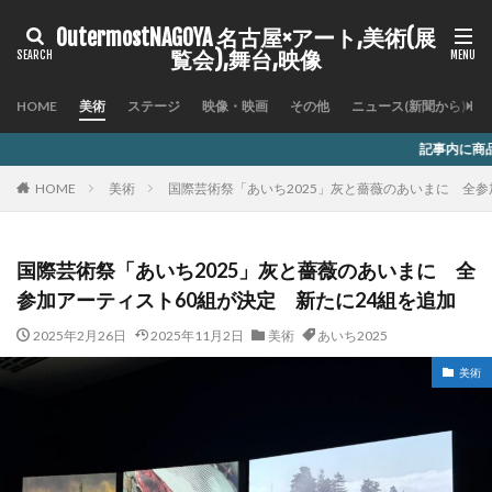
OutermostNAGOYA 名古屋×アート,美術(展
覧会),舞台,映像
HOME
美術
ステージ
映像・映画
その他
ニュース(新聞から)
記事内に商品プロモーションを含
HOME
美術
国際芸術祭「あいち2025」灰と薔薇のあいまに 全参
国際芸術祭「あいち2025」灰と薔薇のあいまに 全
参加アーティスト60組が決定 新たに24組を追加
2025年2月26日
2025年11月2日
美術
あいち2025
美術