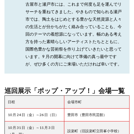
古屋市と瀬戸市には、これまで何度も足を運んでリ
サーチを重ねてきました。やきもので知られる瀬戸
市では、陶土をはじめとする豊かな天然資源と人々
の生活とが分かちがたく絡み合っていることも、今
回のテーマの着想源になっています。幅のある考え
方を持った素晴らしいアーティストたちとともに、
国際色豊かな芸術祭を作り上げていきたいと思って
います。9 月の開幕に向けて準備の真っ最中です
が、ぜひ多くの方にご来場いただければ幸いです。
巡回展示「ポップ・アップ！」会場一覧
日程
会場市町
10 月 24 日（金）～26 日（日）
豊田市（豊田市民芸館）
10 月 31 日（金）～11 月 3 日
設楽町（旧設楽町立田峯小学校）