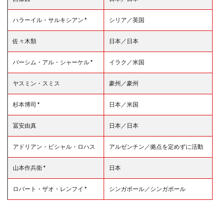
ハラーイル・サルキシアン *
シリア／英国
佐々木類
日本／日本
バーシム・アル・シャーケル *
イラク／米国
ヤスミン・スミス
豪州／豪州
杉本博司 *
日本／米国
冨安由真
日本／日本
アドリアン・ビシャル・ロハス
アルゼンチン／拠点を定めずに活動
山本作兵衛 *
日本
ロバート・ザオ・レンフイ *
シンガポール／シンガポール