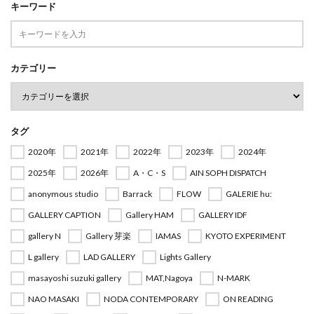
キーワード
カテゴリー
タグ
2020年
2021年
2022年
2023年
2024年
2025年
2026年
A・C・S
AIN SOPH DISPATCH
anonymous studio
Barrack
FLOW
GALERIE hu:
GALLERY CAPTION
Gallery HAM
GALLERY IDF
gallery N
Gallery 芽楽
IAMAS
KYOTO EXPERIMENT
L gallery
LAD GALLERY
Lights Gallery
masayoshi suzuki gallery
MAT,Nagoya
N-MARK
NAO MASAKI
NODA CONTEMPORARY
ON READING