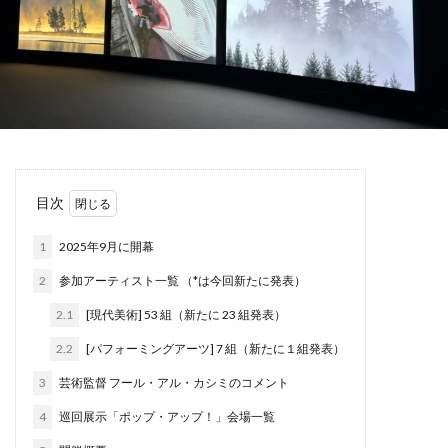
目次
1
2025年9月に開幕
2
参加アーティスト一覧 （*は今回新たに発表）
2.1
[現代美術] 53 組（新たに 23 組発表）
2.2
[パフォーミングアーツ] 7 組（新たに１組発表）
3
芸術監督 フール・アル・カシミのコメント
4
巡回展示「ポップ・アップ！」会場一覧