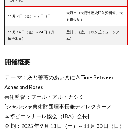
（月・祝）
大府市（大府市歴史民俗資料館、大
11 月 7 日（金）～９日（日）
府市役所）
11 月 14 日（金）～24 日（月・
豊川市（豊川市桜ケ丘ミュージア
振替休日）
ム）
開催概要
テ ー マ：灰と薔薇のあいまに A Time Between
Ashes and Roses
芸術監督：フール・アル・カシミ
[シャルジャ美術財団理事長兼ディレクター／
国際ビエンナーレ協会（IBA）会長]
会 期：2025 年 9 月 13 日（土）～11 月 30 日（日）