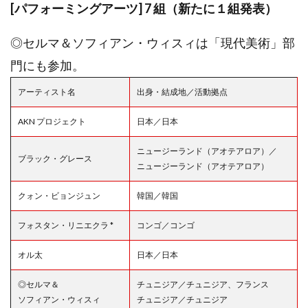
[パフォーミングアーツ] 7 組（新たに１組発表）
◎セルマ＆ソフィアン・ウィスィは「現代美術」部
門にも参加。
アーティスト名
出身・結成地／活動拠点
AKN プロジェクト
日本／日本
ニュージーランド（アオテアロア）／
ブラック・グレース
ニュージーランド（アオテアロア）
クォン・ビョンジュン
韓国／韓国
フォスタン・リニエクラ *
コンゴ／コンゴ
オル太
日本／日本
◎セルマ＆
チュニジア／チュニジア、フランス
ソフィアン・ウィスィ
チュニジア／チュニジア