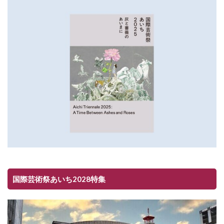
国際芸術祭あいち2028特集