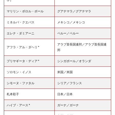
子） *
マリリン・ボロル・ボール
グアテマラ／グアテマラ
ミネルバ・クエバス
メキシコ／メキシコ
エレナ・ダミアーニ
ペルー／ペルー
アラブ首長国連邦／アラブ首長国連
アフラ・アル・ダヘリ *
邦
プリヤギータ・ディア *
シンガポール／オランダ
ソロモン・イノス
米国／米国
シモーヌ・ファタル
シリア／フランス
札本彩子
日本／日本
ハイブ・アース *
ガーナ／ガーナ