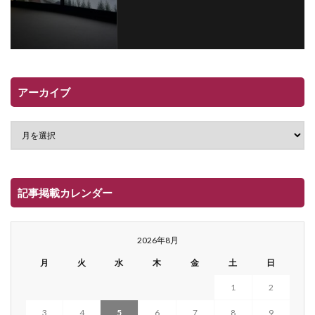
アーカイブ
記事掲載カレンダー
2026年8月
月
火
水
木
金
土
日
1
2
3
4
5
6
7
8
9