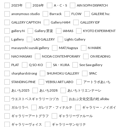
2025年
2026年
A・C・S
AIN SOPH DISPATCH
anonymous studio
Barrack
FLOW
GALERIE hu:
GALLERY CAPTION
Gallery HAM
GALLERY IDF
gallery N
Gallery 芽楽
IAMAS
KYOTO EXPERIMENT
L gallery
LAD GALLERY
Lights Gallery
masayoshi suzuki gallery
MAT,Nagoya
N-MARK
NAO MASAKI
NODA CONTEMPORARY
ON READING
PLAT
Q SO-KO
SA・KURA
See Saw gallery
sharphardstrong
SHUMOKU GALLERY
SPAC
STANDING PINE
YEBISU ART LABO
アートラボあいち
あいち2025
あいち2028
あいちトリエンナーレ
ウエストベスギャラリーコヅカ
おおぶ文化交流の杜 allobu
ガルリラペ
ガレリア・フィナルテ
ギャラリー・ノイボイ
ギャラリーアートグラフ
ギャラリーヴァルール
ギャラリーヴォイス
ギャラリーサンセリテ