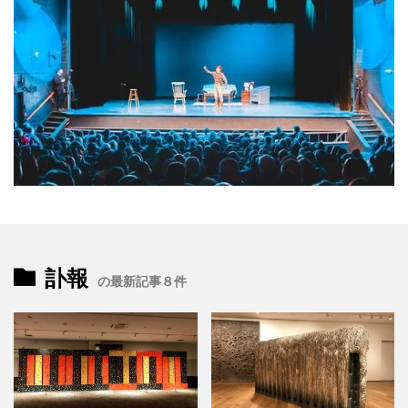
訃報
の最新記事８件