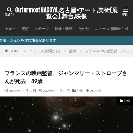
OutermostNAGOYA 名古屋×アート,美術(展
覧会),舞台,映像
HOME
美術
ステージ
映像・映画
その他
ニュース(新聞から)
があります
HOME
ニュース(新聞から)
訃報
フランスの映画監督、ジャン
フランスの映画監督、ジャンマリー・ストローブさ
んが死去 89歳
2022年11月22日
2022年11月22日
訃報
2022年
訃報