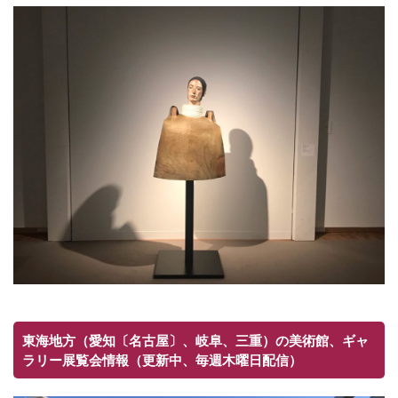
東海地方（愛知〔名古屋〕、岐阜、三重）の美術館、ギャ
ラリー展覧会情報（更新中、毎週木曜日配信）