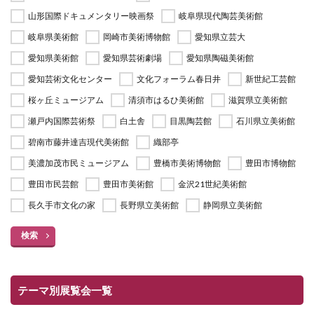
山形国際ドキュメンタリー映画祭
岐阜県現代陶芸美術館
岐阜県美術館
岡崎市美術博物館
愛知県立芸大
愛知県美術館
愛知県芸術劇場
愛知県陶磁美術館
愛知芸術文化センター
文化フォーラム春日井
新世紀工芸館
桜ヶ丘ミュージアム
清須市はるひ美術館
滋賀県立美術館
瀬戸内国際芸術祭
白土舎
目黒陶芸館
石川県立美術館
碧南市藤井達吉現代美術館
織部亭
美濃加茂市民ミュージアム
豊橋市美術博物館
豊田市博物館
豊田市民芸館
豊田市美術館
金沢21世紀美術館
長久手市文化の家
長野県立美術館
静岡県立美術館
検索
テーマ別展覧会一覧