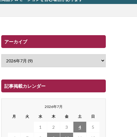
アーカイブ
記事掲載カレンダー
2026年7月
月
火
水
木
金
土
日
1
2
3
4
5