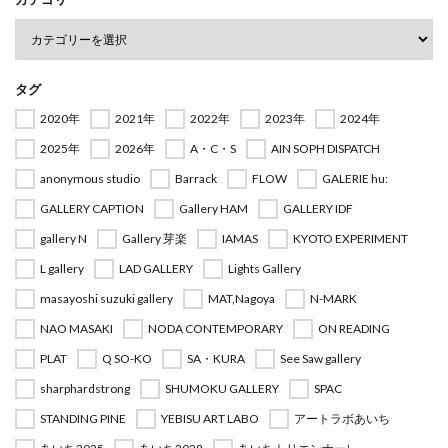
タグ
2020年
2021年
2022年
2023年
2024年
2025年
2026年
A・C・S
AIN SOPH DISPATCH
anonymous studio
Barrack
FLOW
GALERIE hu:
GALLERY CAPTION
Gallery HAM
GALLERY IDF
gallery N
Gallery 芽楽
IAMAS
KYOTO EXPERIMENT
L gallery
LAD GALLERY
Lights Gallery
masayoshi suzuki gallery
MAT,Nagoya
N-MARK
NAO MASAKI
NODA CONTEMPORARY
ON READING
PLAT
Q SO-KO
SA・KURA
See Saw gallery
sharphardstrong
SHUMOKU GALLERY
SPAC
STANDING PINE
YEBISU ART LABO
アートラボあいち