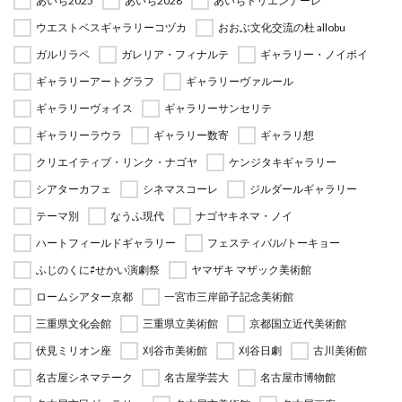
あいち2025
あいち2028
あいちトリエンナーレ
ウエストベスギャラリーコヅカ
おおぶ文化交流の杜 allobu
ガルリラペ
ガレリア・フィナルテ
ギャラリー・ノイボイ
ギャラリーアートグラフ
ギャラリーヴァルール
ギャラリーヴォイス
ギャラリーサンセリテ
ギャラリーラウラ
ギャラリー数寄
ギャラリ想
クリエイティブ・リンク・ナゴヤ
ケンジタキギャラリー
シアターカフェ
シネマスコーレ
ジルダールギャラリー
テーマ別
なうふ現代
ナゴヤキネマ・ノイ
ハートフィールドギャラリー
フェスティバル/トーキョー
ふじのくに⇄せかい演劇祭
ヤマザキ マザック美術館
ロームシアター京都
一宮市三岸節子記念美術館
三重県文化会館
三重県立美術館
京都国立近代美術館
伏見ミリオン座
刈谷市美術館
刈谷日劇
古川美術館
名古屋シネマテーク
名古屋学芸大
名古屋市博物館