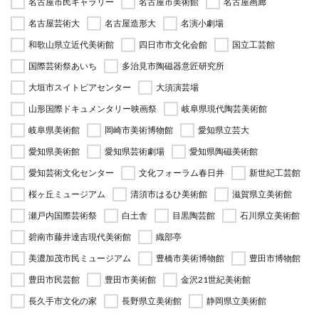
名古屋市民ギャラリー
名古屋市美術館
名古屋画廊
名古屋芸術大
名古屋造形大
名演小劇場
和歌山県立近代美術館
四日市市文化会館
国立工芸館
国際芸術祭あいち
多治見市陶磁器意匠研究所
大垣市スイトピアセンター
大須演芸場
山形国際ドキュメンタリー映画祭
岐阜県現代陶芸美術館
岐阜県美術館
岡崎市美術博物館
愛知県立芸大
愛知県美術館
愛知県芸術劇場
愛知県陶磁美術館
愛知芸術文化センター
文化フォーラム春日井
新世紀工芸館
桜ヶ丘ミュージアム
清須市はるひ美術館
滋賀県立美術館
瀬戸内国際芸術祭
白土舎
目黒陶芸館
石川県立美術館
碧南市藤井達吉現代美術館
織部亭
美濃加茂市民ミュージアム
豊橋市美術博物館
豊田市博物館
豊田市民芸館
豊田市美術館
金沢21世紀美術館
長久手市文化の家
長野県立美術館
静岡県立美術館