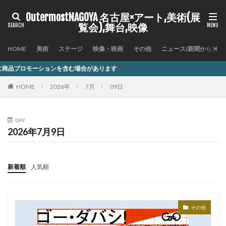
OutermostNAGOYA 名古屋×アート,美術(展
覧会),舞台,映像
HOME
美術
ステージ
映像・映画
その他
ニュース(新聞から)
を含む場合があります
HOME
2026年
7月
09日
DAY
2026年7月9日
新着順
人気順
その他