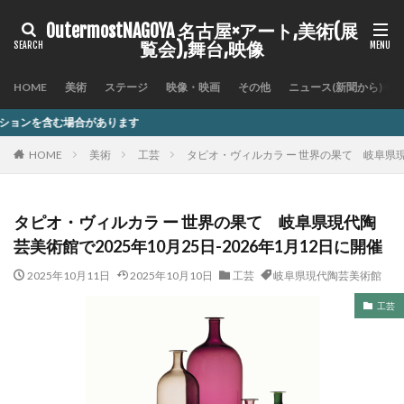
OutermostNAGOYA 名古屋×アート,美術(展
覧会),舞台,映像
HOME
美術
ステージ
映像・映画
その他
ニュース(新聞から)
ります
HOME
美術
工芸
タピオ・ヴィルカラ ー 世界の果て 岐阜県現代
タピオ・ヴィルカラ ー 世界の果て 岐阜県現代陶
芸美術館で2025年10月25日-2026年1月12日に開催
2025年10月11日
2025年10月10日
工芸
岐阜県現代陶芸美術館
工芸