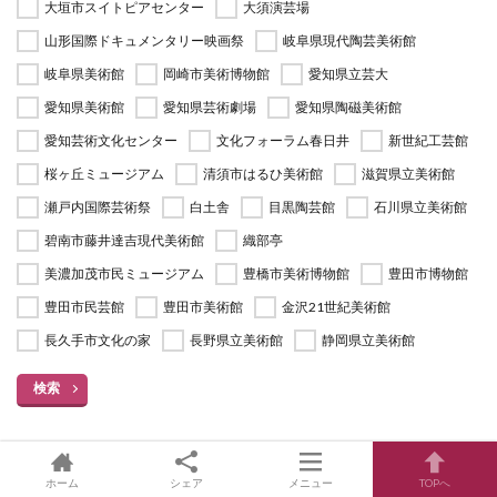
大垣市スイトピアセンター
大須演芸場
山形国際ドキュメンタリー映画祭
岐阜県現代陶芸美術館
岐阜県美術館
岡崎市美術博物館
愛知県立芸大
愛知県美術館
愛知県芸術劇場
愛知県陶磁美術館
愛知芸術文化センター
文化フォーラム春日井
新世紀工芸館
桜ヶ丘ミュージアム
清須市はるひ美術館
滋賀県立美術館
瀬戸内国際芸術祭
白土舎
目黒陶芸館
石川県立美術館
碧南市藤井達吉現代美術館
織部亭
美濃加茂市民ミュージアム
豊橋市美術博物館
豊田市博物館
豊田市民芸館
豊田市美術館
金沢21世紀美術館
長久手市文化の家
長野県立美術館
静岡県立美術館
検索
テーマ別展覧会一覧
ホーム
シェア
メニュー
TOPへ