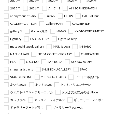
2020年
2021年
2022年
2023年
2024年
2025年
2026年
A・C・S
AIN SOPH DISPATCH
anonymous studio
Barrack
FLOW
GALERIE hu:
GALLERY CAPTION
Gallery HAM
GALLERY IDF
gallery N
Gallery 芽楽
IAMAS
KYOTO EXPERIMENT
L gallery
LAD GALLERY
Lights Gallery
masayoshi suzuki gallery
MAT,Nagoya
N-MARK
NAO MASAKI
NODA CONTEMPORARY
ON READING
PLAT
Q SO-KO
SA・KURA
See Saw gallery
sharphardstrong
SHUMOKU GALLERY
SPAC
STANDING PINE
YEBISU ART LABO
アートラボあいち
あいち2025
あいち2028
あいちトリエンナーレ
ウエストベスギャラリーコヅカ
おおぶ文化交流の杜 allobu
ガルリラペ
ガレリア・フィナルテ
ギャラリー・ノイボイ
ギャラリーアートグラフ
ギャラリーヴァルール