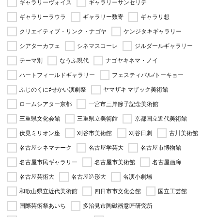
ギャラリーヴォイス
ギャラリーサンセリテ
ギャラリーラウラ
ギャラリー数寄
ギャラリ想
クリエイティブ・リンク・ナゴヤ
ケンジタキギャラリー
シアターカフェ
シネマスコーレ
ジルダールギャラリー
テーマ別
なうふ現代
ナゴヤキネマ・ノイ
ハートフィールドギャラリー
フェスティバル/トーキョー
ふじのくに⇄せかい演劇祭
ヤマザキ マザック美術館
ロームシアター京都
一宮市三岸節子記念美術館
三重県文化会館
三重県立美術館
京都国立近代美術館
伏見ミリオン座
刈谷市美術館
刈谷日劇
古川美術館
名古屋シネマテーク
名古屋学芸大
名古屋市博物館
名古屋市民ギャラリー
名古屋市美術館
名古屋画廊
名古屋芸術大
名古屋造形大
名演小劇場
和歌山県立近代美術館
四日市市文化会館
国立工芸館
国際芸術祭あいち
多治見市陶磁器意匠研究所