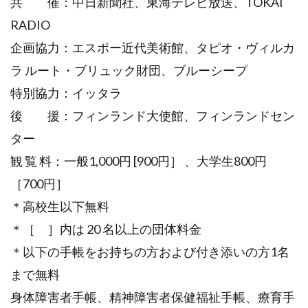
共 催：中日新聞社、東海テレビ放送、TOKAI
RADIO
企画協力：エスポー近代美術館、タピオ・ヴィルカ
ラ ルート・ブリュック財団、ブルーシープ
特別協力：イッタラ
後 援：フィンランド大使館、フィンランドセン
ター
観 覧 料：一般1,000円 [900円］ 、大学生800円
［700円］
＊高校生以下無料
＊［ ］内は 20 名以上の団体料金
＊以下の手帳をお持ちの方および付き添いの方1名
まで無料
身体障害者手帳、精神障害者保健福祉手帳、療育手