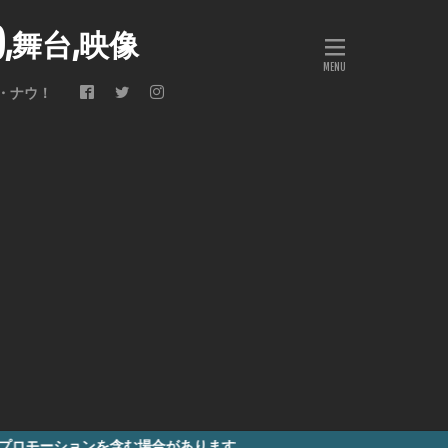
会),舞台,映像
・ナウ！
む場合があります