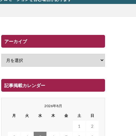
アーカイブ
記事掲載カレンダー
2026年8月
月
火
水
木
金
土
日
1
2