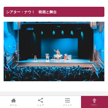
シアター・ナウ！ 映画と舞台
その他
ホーム
シェア
メニュー
TOPへ
の最新記事８件