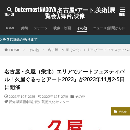
OutermostNAGOYA 名古屋×アート,美術(展
覧会),舞台,映像
HOME
美術
ステージ
映像・映画
その他
ニュース(新聞から)
記事
HOME
その他
名古屋・久屋（栄北）エリアでアートフェスティバル「久
名古屋・久屋（栄北）エリアでアートフェスティバ
ル「久屋ぐるっとアート2023」が2023年11月2-5日
に開催
2023年10月23日
2025年12月27日
その他
愛知県芸術劇場
,
愛知芸術文化センター
その他