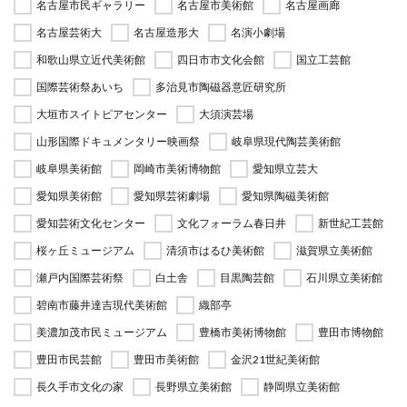
名古屋市民ギャラリー
名古屋市美術館
名古屋画廊
名古屋芸術大
名古屋造形大
名演小劇場
和歌山県立近代美術館
四日市市文化会館
国立工芸館
国際芸術祭あいち
多治見市陶磁器意匠研究所
大垣市スイトピアセンター
大須演芸場
山形国際ドキュメンタリー映画祭
岐阜県現代陶芸美術館
岐阜県美術館
岡崎市美術博物館
愛知県立芸大
愛知県美術館
愛知県芸術劇場
愛知県陶磁美術館
愛知芸術文化センター
文化フォーラム春日井
新世紀工芸館
桜ヶ丘ミュージアム
清須市はるひ美術館
滋賀県立美術館
瀬戸内国際芸術祭
白土舎
目黒陶芸館
石川県立美術館
碧南市藤井達吉現代美術館
織部亭
美濃加茂市民ミュージアム
豊橋市美術博物館
豊田市博物館
豊田市民芸館
豊田市美術館
金沢21世紀美術館
長久手市文化の家
長野県立美術館
静岡県立美術館