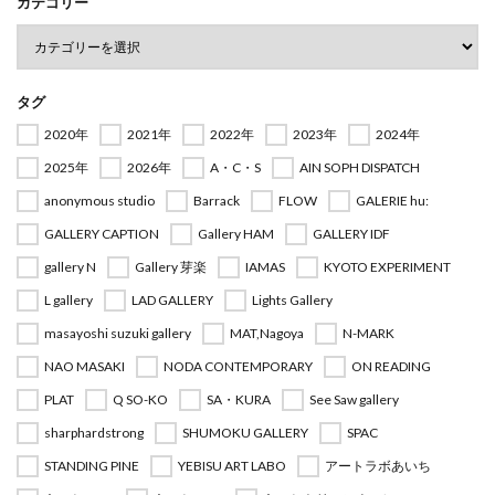
カテゴリー
タグ
2020年
2021年
2022年
2023年
2024年
2025年
2026年
A・C・S
AIN SOPH DISPATCH
anonymous studio
Barrack
FLOW
GALERIE hu:
GALLERY CAPTION
Gallery HAM
GALLERY IDF
gallery N
Gallery 芽楽
IAMAS
KYOTO EXPERIMENT
L gallery
LAD GALLERY
Lights Gallery
masayoshi suzuki gallery
MAT,Nagoya
N-MARK
NAO MASAKI
NODA CONTEMPORARY
ON READING
PLAT
Q SO-KO
SA・KURA
See Saw gallery
sharphardstrong
SHUMOKU GALLERY
SPAC
STANDING PINE
YEBISU ART LABO
アートラボあいち