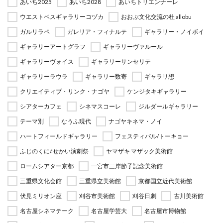
あいち2025
あいち2028
あいちトリエンナーレ
ウエストベスギャラリーコヅカ
おおぶ文化交流の杜 allobu
ガルリラペ
ガレリア・フィナルテ
ギャラリー・ノイボイ
ギャラリーアートグラフ
ギャラリーヴァルール
ギャラリーヴォイス
ギャラリーサンセリテ
ギャラリーラウラ
ギャラリー数寄
ギャラリ想
クリエイティブ・リンク・ナゴヤ
ケンジタキギャラリー
シアターカフェ
シネマスコーレ
ジルダールギャラリー
テーマ別
なうふ現代
ナゴヤキネマ・ノイ
ハートフィールドギャラリー
フェスティバル/トーキョー
ふじのくに⇄せかい演劇祭
ヤマザキ マザック美術館
ロームシアター京都
一宮市三岸節子記念美術館
三重県文化会館
三重県立美術館
京都国立近代美術館
伏見ミリオン座
刈谷市美術館
刈谷日劇
古川美術館
名古屋シネマテーク
名古屋学芸大
名古屋市博物館