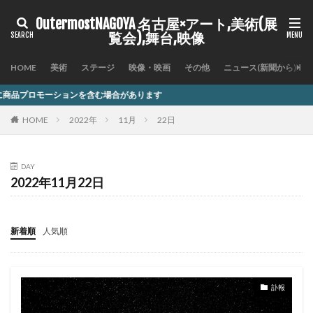
OutermostNAGOYA 名古屋×アート,美術(展
覧会),舞台,映像
HOME
美術
ステージ
映像・映画
その他
ニュース(新聞から)
を含む場合があります
HOME
2022年
11月
22日
DAY
2022年11月22日
新着順
人気順
訃報