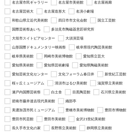
名古屋市民ギャラリー
名古屋市美術館
名古屋画廊
名古屋芸術大
名古屋造形大
名演小劇場
和歌山県立近代美術館
四日市市文化会館
国立工芸館
国際芸術祭あいち
多治見市陶磁器意匠研究所
大垣市スイトピアセンター
大須演芸場
山形国際ドキュメンタリー映画祭
岐阜県現代陶芸美術館
岐阜県美術館
岡崎市美術博物館
愛知県立芸大
愛知県美術館
愛知県芸術劇場
愛知県陶磁美術館
愛知芸術文化センター
文化フォーラム春日井
新世紀工芸館
桜ヶ丘ミュージアム
清須市はるひ美術館
滋賀県立美術館
瀬戸内国際芸術祭
白土舎
目黒陶芸館
石川県立美術館
碧南市藤井達吉現代美術館
織部亭
美濃加茂市民ミュージアム
豊橋市美術博物館
豊田市博物館
豊田市民芸館
豊田市美術館
金沢21世紀美術館
長久手市文化の家
長野県立美術館
静岡県立美術館