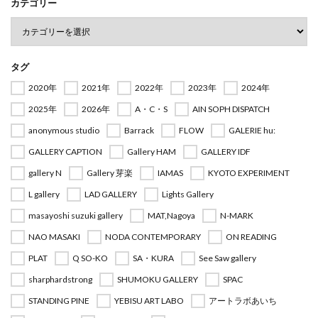
カテゴリー
タグ
2020年
2021年
2022年
2023年
2024年
2025年
2026年
A・C・S
AIN SOPH DISPATCH
anonymous studio
Barrack
FLOW
GALERIE hu:
GALLERY CAPTION
Gallery HAM
GALLERY IDF
gallery N
Gallery 芽楽
IAMAS
KYOTO EXPERIMENT
L gallery
LAD GALLERY
Lights Gallery
masayoshi suzuki gallery
MAT,Nagoya
N-MARK
NAO MASAKI
NODA CONTEMPORARY
ON READING
PLAT
Q SO-KO
SA・KURA
See Saw gallery
sharphardstrong
SHUMOKU GALLERY
SPAC
STANDING PINE
YEBISU ART LABO
アートラボあいち