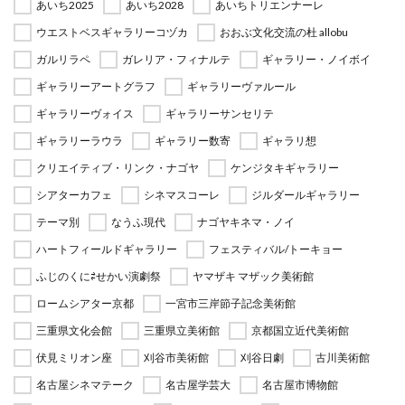
あいち2025
あいち2028
あいちトリエンナーレ
ウエストベスギャラリーコヅカ
おおぶ文化交流の杜 allobu
ガルリラペ
ガレリア・フィナルテ
ギャラリー・ノイボイ
ギャラリーアートグラフ
ギャラリーヴァルール
ギャラリーヴォイス
ギャラリーサンセリテ
ギャラリーラウラ
ギャラリー数寄
ギャラリ想
クリエイティブ・リンク・ナゴヤ
ケンジタキギャラリー
シアターカフェ
シネマスコーレ
ジルダールギャラリー
テーマ別
なうふ現代
ナゴヤキネマ・ノイ
ハートフィールドギャラリー
フェスティバル/トーキョー
ふじのくに⇄せかい演劇祭
ヤマザキ マザック美術館
ロームシアター京都
一宮市三岸節子記念美術館
三重県文化会館
三重県立美術館
京都国立近代美術館
伏見ミリオン座
刈谷市美術館
刈谷日劇
古川美術館
名古屋シネマテーク
名古屋学芸大
名古屋市博物館