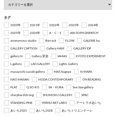
タグ
2020年
2021年
2022年
2023年
2024年
2025年
2026年
A・C・S
AIN SOPH DISPATCH
anonymous studio
Barrack
FLOW
GALERIE hu:
GALLERY CAPTION
Gallery HAM
GALLERY IDF
gallery N
Gallery 芽楽
IAMAS
KYOTO EXPERIMENT
L gallery
LAD GALLERY
Lights Gallery
masayoshi suzuki gallery
MAT,Nagoya
N-MARK
NAO MASAKI
NODA CONTEMPORARY
ON READING
PLAT
Q SO-KO
SA・KURA
See Saw gallery
sharphardstrong
SHUMOKU GALLERY
SPAC
STANDING PINE
YEBISU ART LABO
アートラボあいち
あいち2025
あいち2028
あいちトリエンナーレ