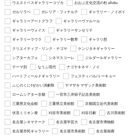
ウエストベスギャラリーコヅカ
おおぶ文化交流の杜 allobu
ガルリラペ
ガレリア・フィナルテ
ギャラリー・ノイボイ
ギャラリーアートグラフ
ギャラリーヴァルール
ギャラリーヴォイス
ギャラリーサンセリテ
ギャラリーラウラ
ギャラリー数寄
ギャラリ想
クリエイティブ・リンク・ナゴヤ
ケンジタキギャラリー
シアターカフェ
シネマスコーレ
ジルダールギャラリー
テーマ別
なうふ現代
ナゴヤキネマ・ノイ
ハートフィールドギャラリー
フェスティバル/トーキョー
ふじのくに⇄せかい演劇祭
ヤマザキ マザック美術館
ロームシアター京都
一宮市三岸節子記念美術館
三重県文化会館
三重県立美術館
京都国立近代美術館
伏見ミリオン座
刈谷市美術館
刈谷日劇
古川美術館
名古屋シネマテーク
名古屋学芸大
名古屋市博物館
名古屋市民ギャラリー
名古屋市美術館
名古屋画廊