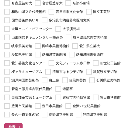
名古屋芸術大
名古屋造形大
名演小劇場
和歌山県立近代美術館
四日市市文化会館
国立工芸館
国際芸術祭あいち
多治見市陶磁器意匠研究所
大垣市スイトピアセンター
大須演芸場
山形国際ドキュメンタリー映画祭
岐阜県現代陶芸美術館
岐阜県美術館
岡崎市美術博物館
愛知県立芸大
愛知県美術館
愛知県芸術劇場
愛知県陶磁美術館
愛知芸術文化センター
文化フォーラム春日井
新世紀工芸館
桜ヶ丘ミュージアム
清須市はるひ美術館
滋賀県立美術館
瀬戸内国際芸術祭
白土舎
目黒陶芸館
石川県立美術館
碧南市藤井達吉現代美術館
織部亭
美濃加茂市民ミュージアム
豊橋市美術博物館
豊田市博物館
豊田市民芸館
豊田市美術館
金沢21世紀美術館
長久手市文化の家
長野県立美術館
静岡県立美術館
検索