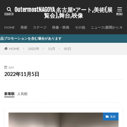
OutermostNAGOYA 名古屋×アート,美術(展
覧会),舞台,映像
HOME
美術
ステージ
映像・映画
その他
ニュース(新聞から)
む場合があります
HOME
2022年
11月
05日
DAY
2022年11月5日
新着順
人気順
美術