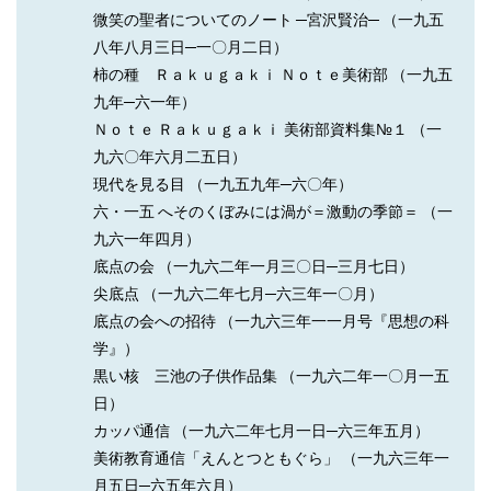
微笑の聖者についてのノート ─宮沢賢治─ （一九五
八年八月三日─一〇月二日）
柿の種 Ｒａｋｕｇａｋｉ Ｎｏｔｅ美術部 （一九五
九年─六一年）
Ｎｏｔｅ Ｒａｋｕｇａｋｉ 美術部資料集№１ （一
九六〇年六月二五日）
現代を見る目 （一九五九年─六〇年）
六・一五 へそのくぼみには渦が＝激動の季節＝ （一
九六一年四月）
底点の会 （一九六二年一月三〇日─三月七日）
尖底点 （一九六二年七月─六三年一〇月）
底点の会への招待 （一九六三年一一月号『思想の科
学』）
黒い核 三池の子供作品集 （一九六二年一〇月一五
日）
カッパ通信 （一九六二年七月一日─六三年五月）
美術教育通信「えんとつともぐら」 （一九六三年一
月五日─六五年六月）