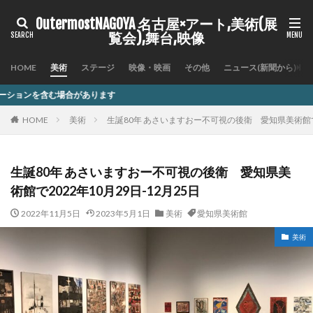
OutermostNAGOYA 名古屋×アート,美術(展
覧会),舞台,映像
HOME
美術
ステージ
映像・映画
その他
ニュース(新聞から)
ます
HOME
美術
生誕80年 あさいますおー不可視の後衛 愛知県美術館で20
生誕80年 あさいますおー不可視の後衛 愛知県美
術館で2022年10月29日-12月25日
2022年11月5日
2023年5月1日
美術
愛知県美術館
美術