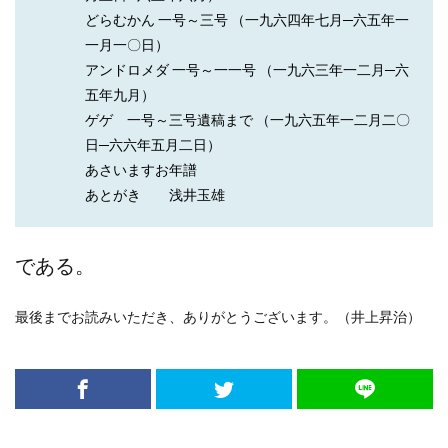
どらむかん 一号～三号 （一九六四年七月─六五年一
一月一〇日）
アンドロメダ 一号～一一号 （一九六三年一二月─六
五年九月）
ゲゲ 一号～三号遺稿まで （一九六五年一二月二〇
日─六六年五月二日）
あさいますお年譜
あとがき 浅井玉雄
である。
最後までお読みいただき、ありがとうございます。（井上昇治）