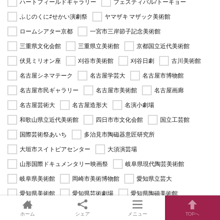
ハートフィールドギャラリー
フェスティバル/トーキョー
ふじのくに⇄せかい演劇祭
ヤマザキ マザック美術館
ロームシアター京都
一宮市三岸節子記念美術館
三重県文化会館
三重県立美術館
京都国立近代美術館
伏見ミリオン座
刈谷市美術館
刈谷日劇
古川美術館
名古屋シネマテーク
名古屋学芸大
名古屋市博物館
名古屋市民ギャラリー
名古屋市美術館
名古屋画廊
名古屋芸術大
名古屋造形大
名演小劇場
和歌山県立近代美術館
四日市市文化会館
国立工芸館
国際芸術祭あいち
多治見市陶磁器意匠研究所
大垣市スイトピアセンター
大須演芸場
山形国際ドキュメンタリー映画祭
岐阜県現代陶芸美術館
岐阜県美術館
岡崎市美術博物館
愛知県立芸大
愛知県美術館
愛知県芸術劇場
愛知県陶磁美術館
愛知芸術文化センター
文化フォーラム春日井
新世紀工芸館
ホーム
シェア
メニュー
TOPへ